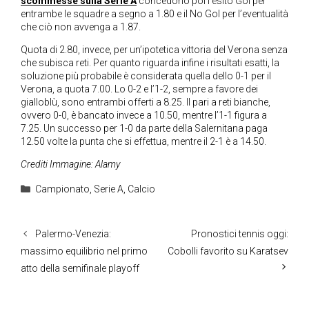
scommesse sulla Serie A
concedono poi l’esito Gol per
entrambe le squadre a segno a 1.80 e il No Gol per l’eventualità
che ciò non avvenga a 1.87.
Quota di 2.80, invece, per un’ipotetica vittoria del Verona senza
che subisca reti. Per quanto riguarda infine i risultati esatti, la
soluzione più probabile è considerata quella dello 0-1 per il
Verona, a quota 7.00. Lo 0-2 e l’1-2, sempre a favore dei
gialloblù, sono entrambi offerti a 8.25. Il pari a reti bianche,
ovvero 0-0, è bancato invece a 10.50, mentre l’1-1 figura a
7.25. Un successo per 1-0 da parte della Salernitana paga
12.50 volte la punta che si effettua, mentre il 2-1 è a 14.50.
Crediti Immagine: Alamy
Categorie
Campionato
,
Serie A
,
Calcio
Palermo-Venezia:
Pronostici tennis oggi:
massimo equilibrio nel primo
Cobolli favorito su Karatsev
atto della semifinale playoff