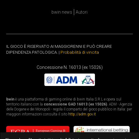
bwin news
Autori
IL GIOCO È RISERVATO AI MAGGIORENNI E PUÒ CREARE
DIPENDENZA PATOLOGICA. |
Probabilità di vincita
Concessione N. 16013 (ex 15026)
bwin
è una piattaforma di gaming online di bwin Italia S.R.L e opera sul
territorio italiano con la
concessione GAD 16013 (ex 15026)
. ADM - Agenzia
delle Dogane e dei Monopoli - regola il comparto del gioco pubblico in Italia: per
maggiori informazioni consulta il sito
http://adm.gov.it