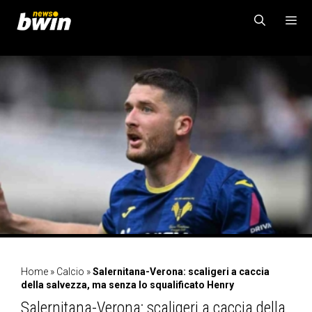
Vai
al
contenuto
MENU
Home
»
Calcio
»
Salernitana-Verona: scaligeri a caccia
della salvezza, ma senza lo squalificato Henry
Salernitana-Verona: scaligeri a caccia della