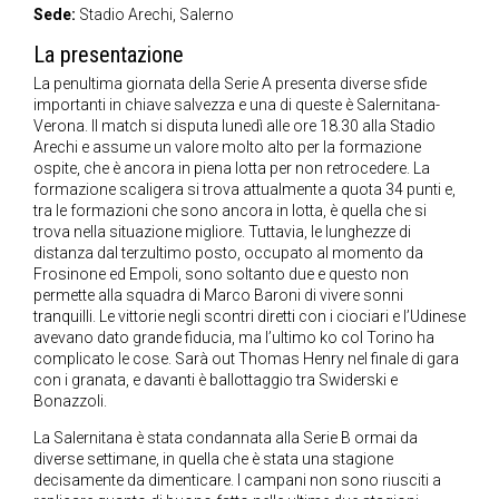
Sede:
Stadio Arechi, Salerno
La presentazione
La penultima giornata della Serie A presenta diverse sfide
importanti in chiave salvezza e una di queste è Salernitana-
Verona. Il match si disputa lunedì alle ore 18.30 alla Stadio
Arechi e assume un valore molto alto per la formazione
ospite, che è ancora in piena lotta per non retrocedere. La
formazione scaligera si trova attualmente a quota 34 punti e,
tra le formazioni che sono ancora in lotta, è quella che si
trova nella situazione migliore. Tuttavia, le lunghezze di
distanza dal terzultimo posto, occupato al momento da
Frosinone ed Empoli, sono soltanto due e questo non
permette alla squadra di Marco Baroni di vivere sonni
tranquilli. Le vittorie negli scontri diretti con i ciociari e l’Udinese
avevano dato grande fiducia, ma l’ultimo ko col Torino ha
complicato le cose. Sarà out Thomas Henry nel finale di gara
con i granata, e davanti è ballottaggio tra Swiderski e
Bonazzoli.
La Salernitana è stata condannata alla Serie B ormai da
diverse settimane, in quella che è stata una stagione
decisamente da dimenticare. I campani non sono riusciti a