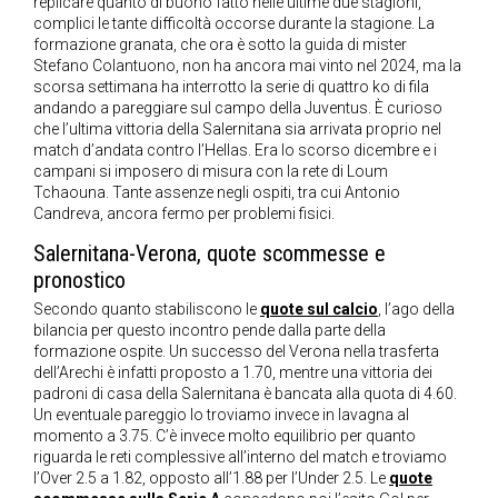
replicare quanto di buono fatto nelle ultime due stagioni,
complici le tante difficoltà occorse durante la stagione. La
formazione granata, che ora è sotto la guida di mister
Stefano Colantuono, non ha ancora mai vinto nel 2024, ma la
scorsa settimana ha interrotto la serie di quattro ko di fila
andando a pareggiare sul campo della Juventus. È curioso
che l’ultima vittoria della Salernitana sia arrivata proprio nel
match d’andata contro l’Hellas. Era lo scorso dicembre e i
campani si imposero di misura con la rete di Loum
Tchaouna. Tante assenze negli ospiti, tra cui Antonio
Candreva, ancora fermo per problemi fisici.
Salernitana-Verona, quote scommesse e
pronostico
Secondo quanto stabiliscono le
quote sul calcio
, l’ago della
bilancia per questo incontro pende dalla parte della
formazione ospite. Un successo del Verona nella trasferta
dell’Arechi è infatti proposto a 1.70, mentre una vittoria dei
padroni di casa della Salernitana è bancata alla quota di 4.60.
Un eventuale pareggio lo troviamo invece in lavagna al
momento a 3.75. C’è invece molto equilibrio per quanto
riguarda le reti complessive all’interno del match e troviamo
l’Over 2.5 a 1.82, opposto all’1.88 per l’Under 2.5. Le
quote