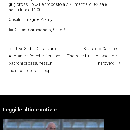
grigiorossi, lo 0-1 è proposto a 7.75 mentre lo 0-2 sale
addirittura a 11.00.
Crediti immagine: Alamy
Categorie
Calcio
,
Campionato
,
Serie B
Juve Stabia-Catanzaro:
Sassuolo-Carrarese:
Adorante e Rocchetti out per i
Thorstvedt unico assente tra i
padroni di casa, nessun
neroverdi
indisponibile tra gli ospiti
Leggi le ultime notizie