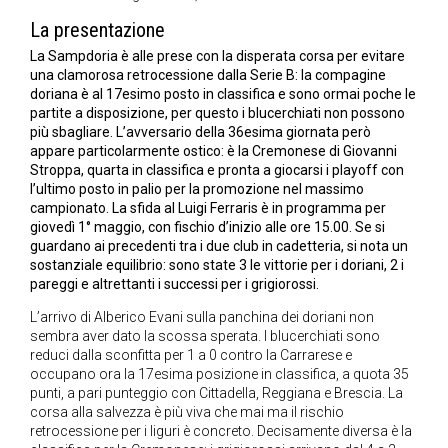
La presentazione
La Sampdoria è alle prese con la disperata corsa per evitare
una clamorosa retrocessione dalla Serie B: la compagine
doriana è al 17esimo posto in classifica e sono ormai poche le
partite a disposizione, per questo i blucerchiati non possono
più sbagliare. L’avversario della 36esima giornata però
appare particolarmente ostico: è la Cremonese di Giovanni
Stroppa, quarta in classifica e pronta a giocarsi i playoff con
l’ultimo posto in palio per la promozione nel massimo
campionato. La sfida al Luigi Ferraris è in programma per
giovedì 1° maggio, con fischio d’inizio alle ore 15.00. Se si
guardano ai precedenti tra i due club in cadetteria, si nota un
sostanziale equilibrio: sono state 3 le vittorie per i doriani, 2 i
pareggi e altrettanti i successi per i grigiorossi.
L’arrivo di Alberico Evani sulla panchina dei doriani non
sembra aver dato la scossa sperata. I blucerchiati sono
reduci dalla sconfitta per 1 a 0 contro la Carrarese e
occupano ora la 17esima posizione in classifica, a quota 35
punti, a pari punteggio con Cittadella, Reggiana e Brescia. La
corsa alla salvezza è più viva che mai ma il rischio
retrocessione per i liguri è concreto. Decisamente diversa è la