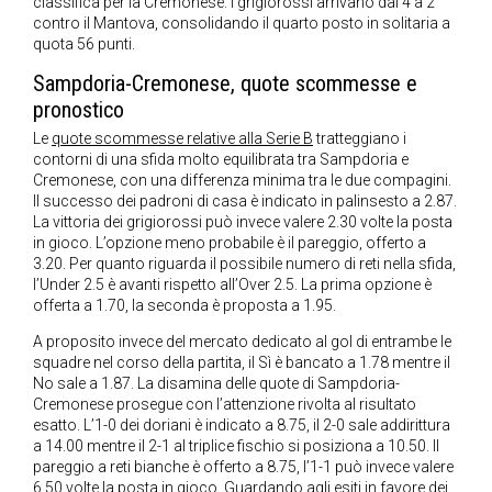
classifica per la Cremonese: i grigiorossi arrivano dal 4 a 2
contro il Mantova, consolidando il quarto posto in solitaria a
quota 56 punti.
Sampdoria-Cremonese, quote scommesse e
pronostico
Le
quote scommesse relative alla Serie B
tratteggiano i
contorni di una sfida molto equilibrata tra Sampdoria e
Cremonese, con una differenza minima tra le due compagini.
Il successo dei padroni di casa è indicato in palinsesto a 2.87.
La vittoria dei grigiorossi può invece valere 2.30 volte la posta
in gioco. L’opzione meno probabile è il pareggio, offerto a
3.20. Per quanto riguarda il possibile numero di reti nella sfida,
l’Under 2.5 è avanti rispetto all’Over 2.5. La prima opzione è
offerta a 1.70, la seconda è proposta a 1.95.
A proposito invece del mercato dedicato al gol di entrambe le
squadre nel corso della partita, il Sì è bancato a 1.78 mentre il
No sale a 1.87. La disamina delle quote di Sampdoria-
Cremonese prosegue con l’attenzione rivolta al risultato
esatto. L’1-0 dei doriani è indicato a 8.75, il 2-0 sale addirittura
a 14.00 mentre il 2-1 al triplice fischio si posiziona a 10.50. Il
pareggio a reti bianche è offerto a 8.75, l’1-1 può invece valere
6.50 volte la posta in gioco. Guardando agli esiti in favore dei