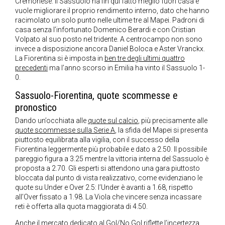
Cremonese. Il Sassuolo ha fin qui fatto meglio fuori casa e
vuole migliorare il proprio rendimento interno, dato che hanno
racimolato un solo punto nelle ultime tre al Mapei. Padroni di
casa senza l’infortunato Domenico Berardi e con Cristian
Volpato al suo posto nel tridente. A centrocampo non sono
invece a disposizione ancora Daniel Boloca e Aster Vranckx.
La Fiorentina si è imposta in
ben tre degli ultimi quattro
precedenti
ma l’anno scorso in Emilia ha vinto il Sassuolo 1-
0.
Sassuolo-Fiorentina, quote scommesse e
pronostico
Dando un’occhiata alle
quote sul calcio
, più precisamente alle
quote scommesse sulla Serie A
, la sfida del Mapei si presenta
piuttosto equilibrata alla vigilia, con il successo della
Fiorentina leggermente più probabile e dato a 2.50. Il possibile
pareggio figura a 3.25 mentre la vittoria interna del Sassuolo è
proposta a 2.70. Gli esperti si attendono una gara piuttosto
bloccata dal punto di vista realizzativo, come evidenziano le
quote su Under e Over 2.5: l’Under è avanti a 1.68, rispetto
all’Over fissato a 1.98. La Viola che vincere senza incassare
reti è offerta alla quota maggiorata di 4.50.
Anche il mercato dedicato al Gol/No Gol riflette l’incertezza,