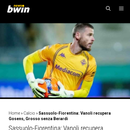
Vai
al
contenuto
MENU
Home
»
Calcio
»
Sassuolo-Fiorentina: Vanoli recupera
Gosens, Grosso senza Berardi
Sassuolo-Fiorentina: Vanoli recupera