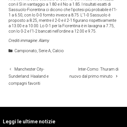
con il Sì in vantaggio a 1.80 e il No a 1.85. I risultati esatti di
Sassuolo-Fiorentina ci dicono che l’ipotesi più probabile è l’1-
1 a 6.50, con lo 0-0 fornito invece a 8.75 L’1-0 Sassuolo è
proposto a 8.25, mentre il 2-0 e il 2-1 figurano rispettivamente
a 13.00 e a 10.00. Lo 0-1 per la Fiorentina è in lavagna a 7.75,
con lo 0-2 e l’1-2 bancati nell’ordine a 12.00 e 9.75.
Crediti immagine: Alamy
Categorie
Campionato
,
Serie A
,
Calcio
Manchester City-
Inter-Como: Thuram di
Sunderland: Haaland e
nuovo dal primo minuto
compagni favoriti
Leggi le ultime notizie