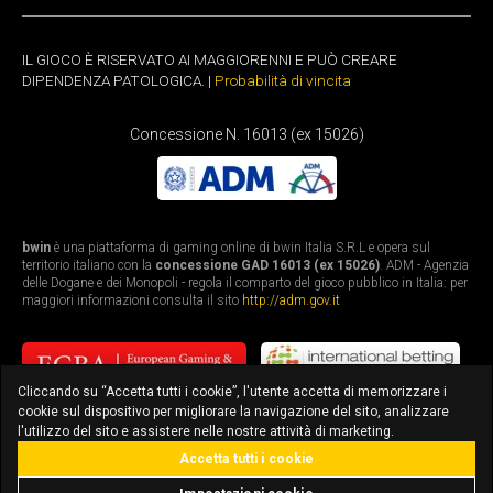
IL GIOCO È RISERVATO AI MAGGIORENNI E PUÒ CREARE
DIPENDENZA PATOLOGICA. |
Probabilità di vincita
Concessione N. 16013 (ex 15026)
bwin
è una piattaforma di gaming online di bwin Italia S.R.L e opera sul
territorio italiano con la
concessione GAD 16013 (ex 15026)
. ADM - Agenzia
delle Dogane e dei Monopoli - regola il comparto del gioco pubblico in Italia: per
maggiori informazioni consulta il sito
http://adm.gov.it
Cliccando su “Accetta tutti i cookie”, l'utente accetta di memorizzare i
cookie sul dispositivo per migliorare la navigazione del sito, analizzare
l'utilizzo del sito e assistere nelle nostre attività di marketing.
Accetta tutti i cookie
bonus fino a 3.010€
scarica l'app