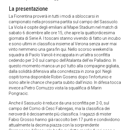
La presentazione
La Fiorentina proverà in tutti i modi a sbloccarsi in
campionato nella prossima partita sul campo del Sassuolo.
La Viola è ospite degli emiliani al Mapei Stadium nel match di
sabato 6 dicembre alle ore 15, che apre la quattordicesima
giornata di Serie A. I toscani stanno vivendo di fatto un incubo
e sono ultimi in classifica insieme al Verona senza aver mai
vinto nemmeno una gara fin qui. Nello scorso weekend la
squadra di Paolo Vanoli è incappata in un’altra sconfitta
cedendo per 2-0 sul campo dell’Atalanta dell’ex Palladino. In
questo momento manca un po’ tutto alla compagine gigliata,
dalla solidità difensiva alla concretezza in zona gol. Negli
ospiti torna disponibile Robin Gosens dopo l’infortunio e
sono alte le chance che parta subito dall’inizio. In difesa tocca
invece a Pietro Comuzzo vista la squalifica di Marin
Pongracic.
Anche il Sassuolo è reduce da una sconfitta per 2-0, sul
campo del Como di Cesc Fabregas, ma la classifica dei
neroverdi è decisamente più classifica. I ragazzi di mister
Fabio Grosso hanno già raccolto ben 17 punti e condividono
attualmente la decima piazza con la sorprendente