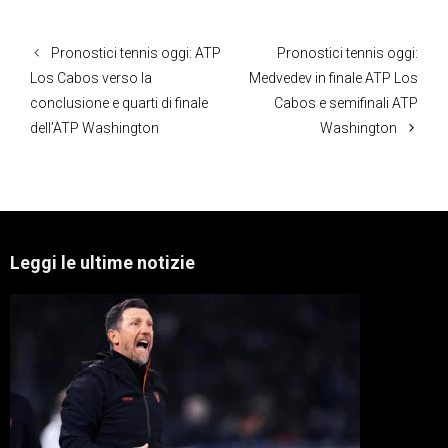
Pronostici tennis oggi: ATP
Pronostici tennis oggi:
Los Cabos verso la
Medvedev in finale ATP Los
conclusione e quarti di finale
Cabos e semifinali ATP
dell’ATP Washington
Washington
Leggi le ultime notizie