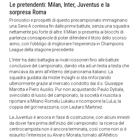
Le pretendenti: Milan, Inter, Juventus e la
sorpresa Roma
Pronostici e prospetti di questo precampionato immaginano
una Serie A contesa fin dalle prime battute, senza una squadra
nettamente più forte di altre. Il Milan si presenta ai blocchi di
partenza consapevole di poter difendere il titolo dello scorso
anno, con l’obbligo di migliorare l’esperienza in Champions
League della stagione precedente.
L’Inter ha dato battaglia ai rivali rossoneri fino alle battute
conclusive del campionato, dando vita ad un testa a testa che
mancava da anni all’interno del panorama italiano. La
squadra guidata da mister Inzaghi si sta rinforzando
ulteriormente grazie al mercato condotto dai d.s. Giuseppe
Marotta e Piero Ausilio. Pur non acquistando Paulo Dybala,
svincolato di lusso del campionato, la società è riuscita a
riportare a Milano Romelu Lukaku e ricomporre la LuLa, la
coppia del gol nerazzurra, con Lautaro Martinez.
La Juventus è ancora in fase di costruzione, con alcuni innesti
da dover fare prima dell’inizio del campionato: la ricerca del
centrocampista non è ancora terminata, così come non si è
esaurito l’interesse su Alvaro Morata, tornato all’Atletico