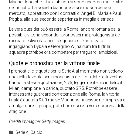
Madrid dopo che i due club non si sono accordati sulle cifre
del riscatto. La società bianconera si è mossa bene sul
mercato, soprattutto con i contratti di Angel Di Maria e Paul
Pogba, alla sua seconda esperienza in maglia a strisce.
La vera outsider può essere la Roma, ancora lontana dalla
possibile vittoria secondo i pronostici ma protagonista del
mercato estivo italiano. La squadra si è rinforzata
ingaggiando Dybala e Georginio Wijnaldum tra tutti: la
squadra potrebbe ora competere per traguardi ambiziosi.
Quote e pronostici per la vittoria finale
I pronostici e
le quote per la Serie A
al momento non vedono
una netta favorita per la conquista del titolo: Inter e Juventus
hanno la stessa quotazione, 2.75, leggermente più indietro il
Milan, campione in carica, quotato 3.75. Potrebbe essere
interessante guardare con attenzione alla Roma, la vittoria
finale è quotata 9.00 ma se Mourinho riuscisse nell’impresa di
amalgamare il gruppo, potrebbe essere la vera sorpresa della
stagione.
Crediti immagine: Getty images
Categorie
Serie A
,
Calcio