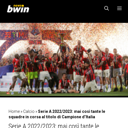
Vai
al
contenuto
MENU
Home
»
Calcio
»
Serie A 2022/2023: mai così tante le
squadre in corsa al titolo di Campione d’Italia
Serie A 2022/2023: mai così tante le