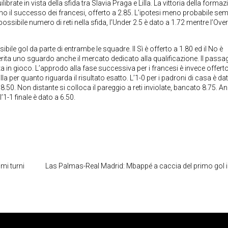
brate in vista della sfida tra Slavia Praga e Lilla. La vittoria della forma
 il successo dei francesi, offerto a 2.85. L’ipotesi meno probabile se
ossibile numero di reti nella sfida, l’Under 2.5 è dato a 1.72 mentre l’Over
ile gol da parte di entrambe le squadre. Il Sì è offerto a 1.80 ed il No è
rita uno sguardo anche il mercato dedicato alla qualificazione. Il passa
sta in gioco. L’approdo alla fase successiva per i francesi è invece offert
lla per quanto riguarda il risultato esatto. L’1-0 per i padroni di casa è da
8.50. Non distante si colloca il pareggio a reti inviolate, bancato 8.75. A
’1-1 finale è dato a 6.50.
imi turni
Las Palmas-Real Madrid: Mbappé a caccia del primo gol i