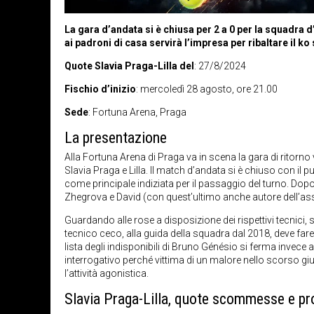
La gara d’andata si è chiusa per 2 a 0 per la squadra d’
ai padroni di casa servirà l’impresa per ribaltare il k
Quote Slavia Praga-Lilla del
: 27/8/2024
Fischio d’inizio
: mercoledì 28 agosto, ore 21.00
Sede
: Fortuna Arena, Praga
La presentazione
Alla Fortuna Arena di Praga va in scena la gara di ritorn
Slavia Praga e Lilla. Il match d’andata si è chiuso con il 
come principale indiziata per il passaggio del turno. Dopo
Zhegrova e David (con quest’ultimo anche autore dell’assi
Guardando alle rose a disposizione dei rispettivi tecnici
tecnico ceco, alla guida della squadra dal 2018, deve fare 
lista degli indisponibili di Bruno Génésio si ferma invece 
interrogativo perché vittima di un malore nello scorso g
l’attività agonistica.
Slavia Praga-Lilla, quote scommesse e pr