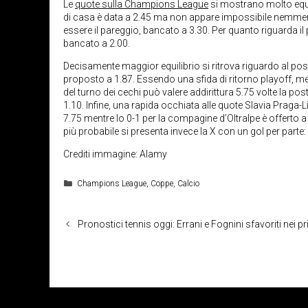
Le
quote sulla Champions League
si mostrano molto equili
di casa è data a 2.45 ma non appare impossibile nemmeno
essere il pareggio, bancato a 3.30. Per quanto riguarda il p
bancato a 2.00.
Decisamente maggior equilibrio si ritrova riguardo al possib
proposto a 1.87. Essendo una sfida di ritorno playoff, me
del turno dei cechi può valere addirittura 5.75 volte la po
1.10. Infine, una rapida occhiata alle quote Slavia Praga-Li
7.75 mentre lo 0-1 per la compagine d’Oltralpe è offerto a 
più probabile si presenta invece la X con un gol per parte: l
Crediti immagine: Alamy
Categorie
Champions League
,
Coppe
,
Calcio
Pronostici tennis oggi: Errani e Fognini sfavoriti nei pr