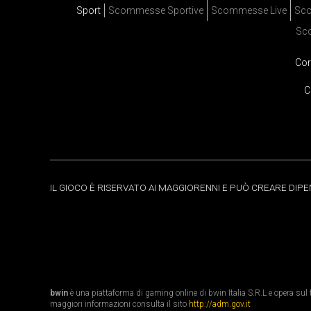
Sport
Scommesse Sportive
Scommesse Live
Sco
Sc
Cor
C
IL GIOCO È RISERVATO AI MAGGIORENNI E PUÒ CREARE DIP
bwin
è una piattaforma di gaming online di bwin Italia S.R.L e opera sul te
maggiori informazioni consulta il sito
http://adm.gov.it