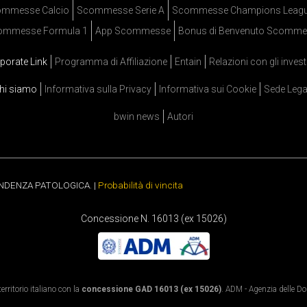
mmesse Calcio
Scommesse Serie A
Scommesse Champions Leag
ommesse Formula 1
App Scommesse
Bonus di Benvenuto Scomme
porate Link
Programma di Affiliazione
Entain
Relazioni con gli invest
hi siamo
Informativa sulla Privacy
Informativa sui Cookie
Sede Lega
bwin news
Autori
ENDENZA PATOLOGICA. |
Probabilità di vincita
Concessione N. 16013 (ex 15026)
rritorio italiano con la
concessione GAD 16013 (ex 15026)
. ADM - Agenzia delle Dog