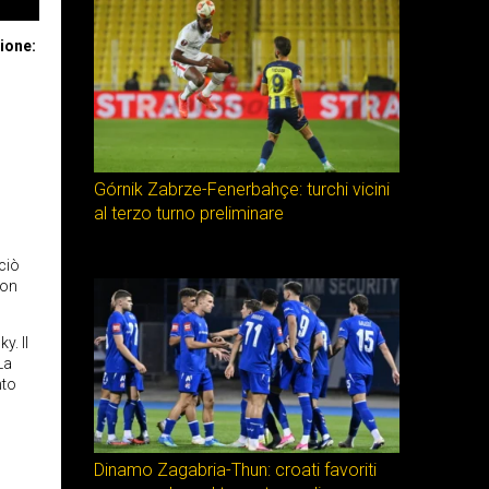
zione:
Górnik Zabrze-Fenerbahçe: turchi vicini
al terzo turno preliminare
rciò
con
y. Il
La
nto
Dinamo Zagabria-Thun: croati favoriti