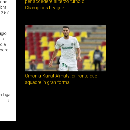
per accedere al terzo turno di
zione
mbra
Champions League
 2.5 è
ggio
o a
to a
ncora
Omonia-Kairat Almaty: di fronte due
squadre in gran forma
n Liga