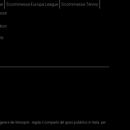
ue
Scommesse Europa League
Scommesse Tennis
sse
itori
le
ane e dei Monopoli - regola il comparto del gioco pubblico in Italia: per