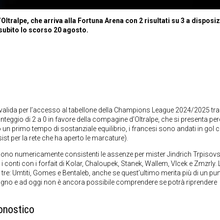
Oltralpe, che arriva alla Fortuna Arena con 2 risultati su 3 a disposi
o subito lo scorso 20 agosto.
o valida per l’accesso al tabellone della Champions League 2024/2025 tra
punteggio di 2 a 0 in favore della compagine d’Oltralpe, che si presenta pe
 un primo tempo di sostanziale equilibrio, i francesi sono andati in gol 
st per la rete che ha aperto le marcature).
, sono numericamente consistenti le assenze per mister Jindrich Trpisovsk
i conti con i forfait di Kolar, Chaloupek, Stanek, Wallem, Vlcek e Zmzrly. 
a tre: Umtiti, Gomes e Bentaleb, anche se quest’ultimo merita più di un pu
iugno e ad oggi non è ancora possibile comprendere se potrà riprendere
onostico