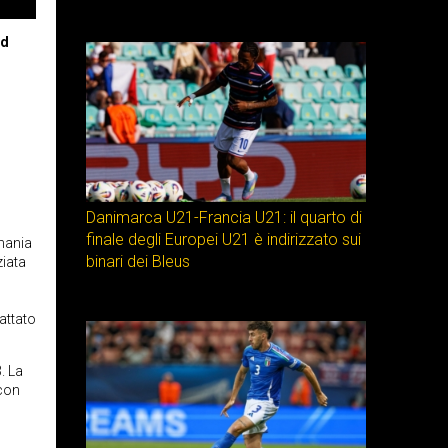
ad
Danimarca U21-Francia U21: il quarto di
finale degli Europei U21 è indirizzato sui
omania
binari dei Bleus
ziata
attato
. La
 con