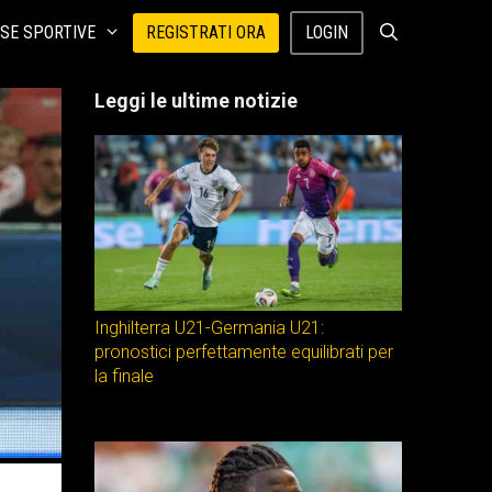
SE SPORTIVE
REGISTRATI ORA
LOGIN
Leggi le ultime notizie
Inghilterra U21-Germania U21:
pronostici perfettamente equilibrati per
la finale