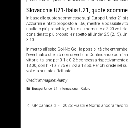
Slovacchia U21-Italia U21, quote scomme
In base alle
quote scommesse sugli Europei Under 21
si 
Azzurrini è infatti proposto a 1.66, mentre la possibile vi
risultato più probabile, offerto al momento a 3.90 volte la 
considerato più probabile rispetto all’Under 2.5 (2.15). 
3.10
In merito all’esito Gol-No Gol, la possibilità che entra
l’eventualità che ciò non si verifichi. Continuando con l’anal
vittoria italiana per 0-1 e 0-2 è concessa rispettivamente a 8
13.00, con l’1-1 a 7.75 e il 2-2 a 13.50. Per chi crede nel s
volte la puntata effettuata.
Crediti immagine: Alamy
Categorie
Europei Under 21
,
Internazionali
,
Calcio
GP Canada di F1 2025: Piastri e Norris ancora favoriti