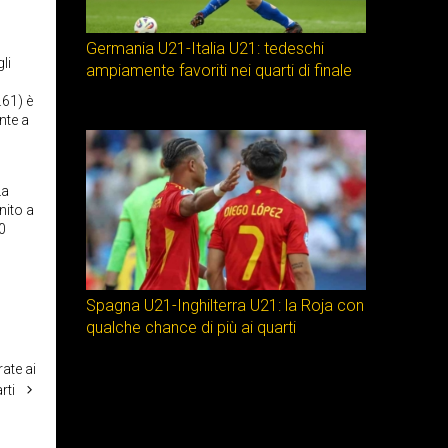
Germania U21-Italia U21: tedeschi
li
ampiamente favoriti nei quarti di finale
.61) è
nte a
La
nito a
50
Spagna U21-Inghilterra U21: la Roja con
qualche chance di più ai quarti
ate ai
rti