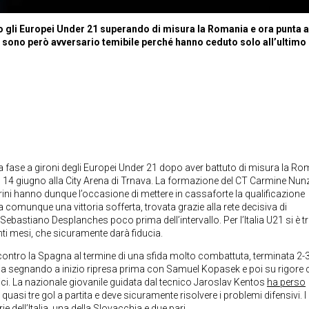
o gli Europei Under 21 superando di misura la Romania e ora punta 
sa sono però avversario temibile perché hanno ceduto solo all’ultimo
lla fase a gironi degli Europei Under 21 dopo aver battuto di misura la R
 14 giugno alla City Arena di Trnava. La formazione del CT Carmine Nun
rrini hanno dunque l’occasione di mettere in cassaforte la qualificazione
omunque una vittoria sofferta, trovata grazie alla rete decisiva di
astiano Desplanches poco prima dell’intervallo. Per l’Italia U21 si è tr
ti mesi, che sicuramente darà fiducia.
 contro la Spagna al termine di una sfida molto combattuta, terminata 2-3
Roja segnando a inizio ripresa prima con Samuel Kopasek e poi su rigore
erici. La nazionale giovanile guidata dal tecnico Jaroslav Kentos
ha perso
uasi tre gol a partita e deve sicuramente risolvere i problemi difensivi. I
e dell’Italia, una della Slovacchia e due pari.