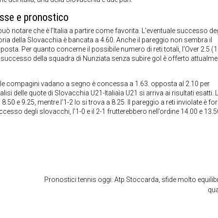
sse e pronostico
può notare che è l’Italia a partire come favorita. L’eventuale successo deg
ttoria della Slovacchia è bancata a 4.60. Anche il pareggio non sembra il
posta. Per quanto concerne il possibile numero di reti totali, l’Over 2.5 (1
Un successo della squadra di Nunziata senza subire gol è offerto attualme
mbe le compagini vadano a segno è concessa a 1.63. opposta al 2.10 per
isi delle quote di Slovacchia U21-Italiaìa U21 si arriva ai risultati esatti. 
.50 e 9.25, mentre l’1-2 lo si trova a 8.25. Il pareggio a reti inviolate è for
uccesso degli slovacchi, l’1-0 e il 2-1 frutterebbero nell’ordine 14.00 e 13.
Pronostici tennis oggi: Atp Stoccarda, sfide molto equilibr
qua