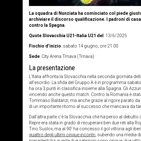
La squadra di Nunziata ha cominciato col piede giust
archiviare il discorso qualificazione. I padroni di ca
contro la Spagna.
Quote Slovacchia U21-Italia U21 del
: 13/6/2025
Fischio d’inizio
: sabato 14 giugno, ore 21.00
Sede
: City Arena Trnava (Trnava)
La presentazione
L’Italia affronta la Slovacchia nella seconda giornata de
all’esordio. La sfida del Gruppo A è in programma sabato
ha ora 3 punti in classifica insieme alla Spagna. Gli Azzu
vincendo anche questo match. Contro la Romania è stata c
Tommaso Baldanzi, ma anche grazie al rigore parato da Seb
di un importante ritorno al successo che mancava da tan
Dall’altra parte c’è la Slovacchia che ha perso al debutto
Repre era stata in grado di recuperare ben due reti alla 
Tino Suslov, ma al 90′ ha concesso il gol vittoria agli ib
quattro degli ultimi cinque incontri
, subendo una media di q
precedenti tra queste due selezioni sono cinque: due vittori