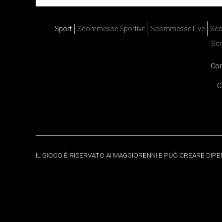
Sport
Scommesse Sportive
Scommesse Live
Sco
Sc
Cor
C
IL GIOCO È RISERVATO AI MAGGIORENNI E PUÒ CREARE DIP