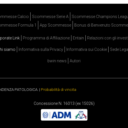
mmesse Calcio
Scommesse Serie A
Scommesse Champions Leag
ommesse Formula 1
App Scommesse
Bonus di Benvenuto Scomme
porate Link
Programma di Affiliazione
Entain
Relazioni con gli invest
hi siamo
Informativa sulla Privacy
Informativa sui Cookie
Sede Lega
bwin news
Autori
ENDENZA PATOLOGICA. |
Probabilità di vincita
Concessione N. 16013 (ex 15026)