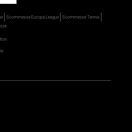
ue
Scommesse Europa League
Scommesse Tennis
sse
itori
le