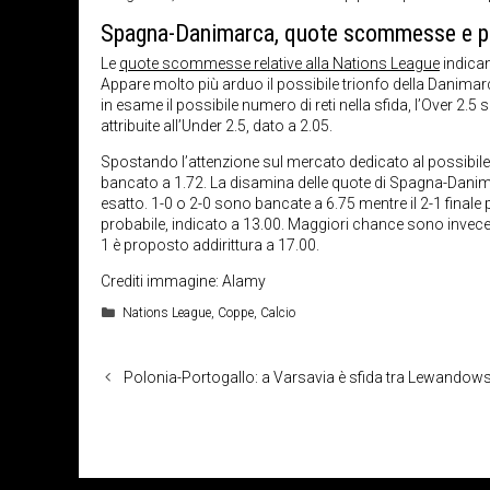
Spagna-Danimarca, quote scommesse e p
Le
quote scommesse relative alla Nations League
indican
Appare molto più arduo il possibile trionfo della Danimarc
in esame il possibile numero di reti nella sfida, l’Over 2.5
attribuite all’Under 2.5, dato a 2.05.
Spostando l’attenzione sul mercato dedicato al possibile go
bancato a 1.72. La disamina delle quote di Spagna-Danima
esatto. 1-0 o 2-0 sono bancate a 6.75 mentre il 2-1 finale p
probabile, indicato a 13.00. Maggiori chance sono invece att
1 è proposto addirittura a 17.00.
Crediti immagine: Alamy
Categorie
Nations League
,
Coppe
,
Calcio
Polonia-Portogallo: a Varsavia è sfida tra Lewandows