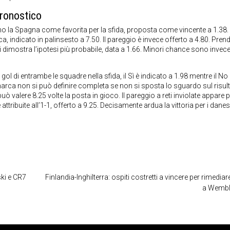
ronostico
o la Spagna come favorita per la sfida, proposta come vincente a 1.38.
a, indicato in palinsesto a 7.50. Il pareggio è invece offerto a 4.80. Pre
 si dimostra l’ipotesi più probabile, data a 1.66. Minori chance sono invec
l di entrambe le squadre nella sfida, il Sì è indicato a 1.98 mentre il No 
rca non si può definire completa se non si sposta lo sguardo sul risul
uò valere 8.25 volte la posta in gioco. Il pareggio a reti inviolate appare
ribuite all’1-1, offerto a 9.25. Decisamente ardua la vittoria per i danesi
ki e CR7
Finlandia-Inghilterra: ospiti costretti a vincere per rimediar
a Wembl