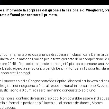
 e al momento la sorpresa del girone è la nazionale di Wieghorst, pr
rata e Yamal per centrare il primato.
ndomina, ha la preziosa chance di superare in classifica la Danimarca
da tra le due nazionali, valida per la terza giornata della competizione, è i
e ore 20.45. L’incrocio tra queste compagini è piuttosto comune, anali
. L’esito è però a senso unico per gli iberici, vittoriosi in 13 scontri. I dan
 sono stati i pareggi.
 e il successo della Spagna potrebbe riaprire i discorsi per la vetta del g
 gli iberici inseguono a 4. Le altre due nazionali in corsa sono Svizzera
elvetici sono a 0 punti ed i serbi ne hanno conquistato solo uno.
nte, non si contano defezioni di spicco. Non dovrebbe essere in discus
ella di Yamal in posizione più laterale. L’allenatore dei danesi, Morten
 polpaccio.