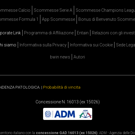
mmesse Calcio
Scommesse Serie A
Scommesse Champions Leag
ommesse Formula 1
App Scommesse
Bonus di Benvenuto Scomme
porate Link
Programma di Affiliazione
Entain
Relazioni con gli invest
hi siamo
Informativa sulla Privacy
Informativa sui Cookie
Sede Lega
bwin news
Autori
ENDENZA PATOLOGICA. |
Probabilità di vincita
Concessione N. 16013 (ex 15026)
rritorio italiano con la
concessione GAD 16013 (ex 15026)
. ADM - Agenzia delle Dog