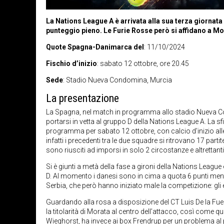
La Nations League A è arrivata alla sua terza giornata
punteggio pieno. Le Furie Rosse però si affidano a Mo
Quote Spagna-Danimarca del
: 11/10/2024
Fischio d’inizio
: sabato 12 ottobre, ore 20.45
Sede
: Stadio Nueva Condomina, Murcia
La presentazione
La Spagna, nel match in programma allo stadio Nueva Co
portarsi in vetta al gruppo D della Nations League A. La sfi
programma per sabato 12 ottobre, con calcio d’inizio all
infatti i precedenti tra le due squadre si ritrovano 17 partite
sono riusciti ad imporsi in solo 2 circostanze e altrettanti
Si è giunti a metà della fase a gironi della Nations League
D. Al momento i danesi sono in cima a quota 6 punti mentre
Serbia, che però hanno iniziato male la competizione: gli 
Guardando alla rosa a disposizione del CT Luis De la Fue
la titolarità di Morata al centro dell’attacco, così come qu
Wieghorst, ha invece ai box Frendrup per un problema al