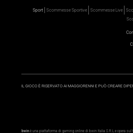
Sport
Scommesse Sportive
Scommesse Live
Sco
Sc
Cor
C
IL GIOCO È RISERVATO AI MAGGIORENNI E PUÒ CREARE DIP
bwin
è una piattaforma di gaming online di bwin Italia S.R.L e opera sul te