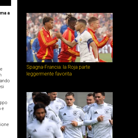
ima a
Spagna-Francia: la Roja parte
 e
leggermente favorita
n
zzando
esi
ruppo
 e
sione