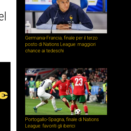
el
Germania-Francia, finale per il terzo
posto di Nations League: maggiori
chance ai tedeschi
Portogallo-Spagna, finale di Nations
League: favoriti gli iberici