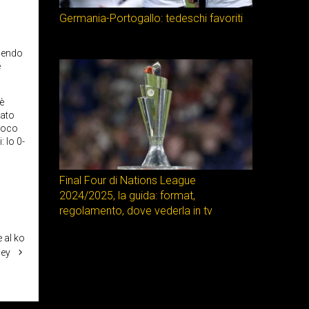
Germania-Portogallo: tedeschi favoriti
ndendo
e
è
tato
 poco
: lo 0-
Final Four di Nations League
2024/2025, la guida: format,
regolamento, dove vederla in tv
e al ko
ey