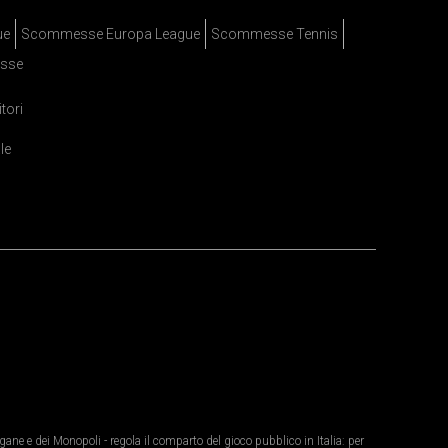
ue
Scommesse Europa League
Scommesse Tennis
sse
itori
le
ane e dei Monopoli - regola il comparto del gioco pubblico in Italia: per