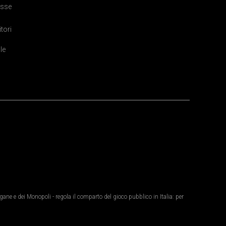
sse
itori
le
ane e dei Monopoli - regola il comparto del gioco pubblico in Italia: per