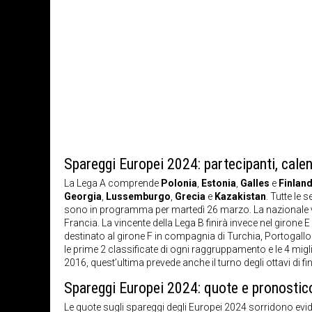
Spareggi Europei 2024: partecipanti, cale
La Lega A comprende
Polonia
,
Estonia
,
Galles
e
Finland
Georgia
,
Lussemburgo
,
Grecia
e
Kazakistan
. Tutte le 
sono in programma per martedì 26 marzo. La nazionale vinc
Francia. La vincente della Lega B finirà invece nel girone 
destinato al girone F in compagnia di Turchia, Portogallo
le prime 2 classificate di ogni raggruppamento e le 4 migli
2016, quest’ultima prevede anche il turno degli ottavi di fin
Spareggi Europei 2024: quote e pronostic
Le quote sugli spareggi degli Europei 2024 sorridono evide