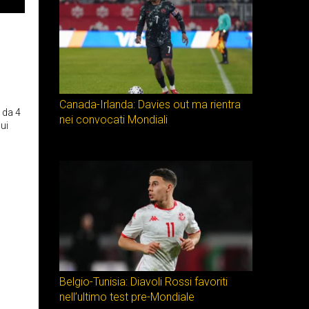
Canada-Irlanda: Davies out ma rientra
 da 4
nei convocati Mondiali
ui
Belgio-Tunisia: Diavoli Rossi favoriti
nell’ultimo test pre-Mondiale