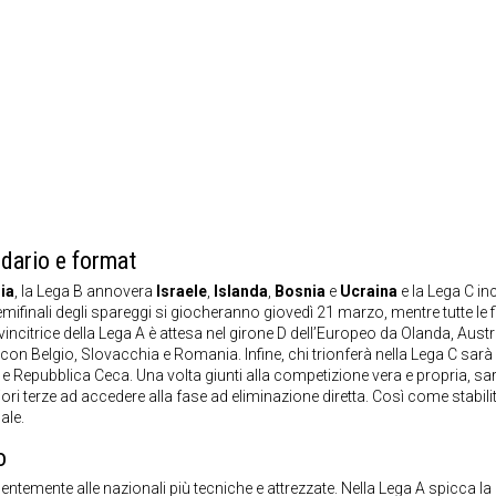
ndario e format
ia
, la Lega B annovera
Israele
,
Islanda
,
Bosnia
e
Ucraina
e la Lega C in
semifinali degli spareggi si giocheranno giovedì 21 marzo, mentre tutte le f
itrice della Lega A è attesa nel girone D dell’Europeo da Olanda, Austr
E con Belgio, Slovacchia e Romania. Infine, chi trionferà nella Lega C sarà
 e Repubblica Ceca. Una volta giunti alla competizione vera e propria, s
ori terze ad accedere alla fase ad eliminazione diretta. Così come stabili
ale.
o
ntemente alle nazionali più tecniche e attrezzate. Nella Lega A spicca la