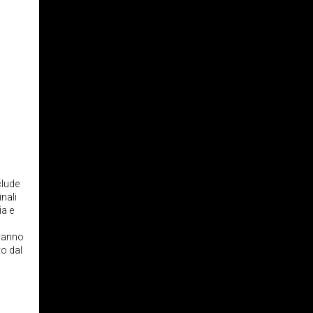
clude
inali
ia e
aranno
to dal