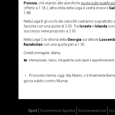
Polonia
, che stando alle specifiche
quote sulle qualificaz
offerto a 1.18. L’altra sfida della Lega A vedrà invece il
Gal
1.88.
Nella Lega B gli occhi dei calciofili cadranno soprattutto su
favorita con una quota di 2.00. Tra
Israele
e
Islanda
sono
successo viene proposto a 2.30.
Nella Lega C la vittoria della
Georgia
sul debole
Lussemb
Kazakistan
con una quota pari a 1.36.
Crediti immagine: Alamy
Categorie
Internazionali
,
Calcio
,
Infografiche sullo Sport e Approfondimenti
Pronostici tennis oggi: Atp Miami, c’è finalmente Berret
gioca subito contro Murray
Sport
Scommesse Sportive
Scommesse Live
Sco