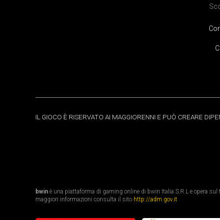
Sc
Cor
C
IL GIOCO È RISERVATO AI MAGGIORENNI E PUÒ CREARE DIP
bwin
è una piattaforma di gaming online di bwin Italia S.R.L e opera sul te
maggiori informazioni consulta il sito
http://adm.gov.it