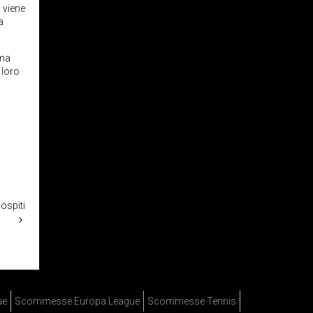
 viene
a
 ma
 loro
ospiti
ue
Scommesse Europa League
Scommesse Tennis