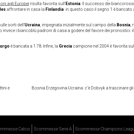
ioni agli Europei
risulta favorita sull’
Estonia
. Il successo dei biancorossi
les
affrontare in casa la
Finlandia
: in questo caso il segno 1 è bancato 
lle sorti dell’
Ucraina
, impegnata inizialmente sul campo della
Bosnia
,
 invece i biancoblù padroni di casa a godere del favore dei pronostici: il
urgo
è bancata a 1.78. Infine, la
Grecia
campione nel 2004 è favorita sul
tini e
Bosnia Erzegovina-Ucraina: c’è Dobvyk a trascinare gli 
mmesse Calcio
Scommesse Serie A
Scommesse Champions Leag