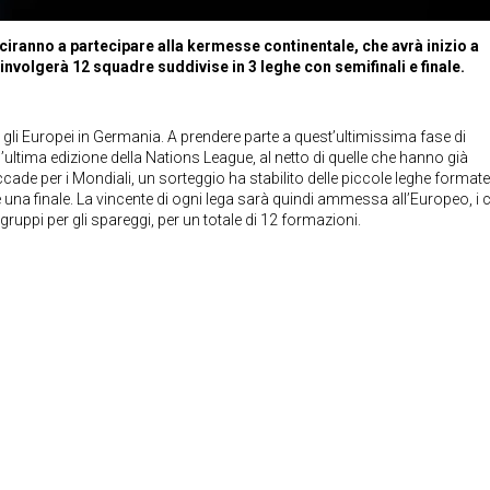
ciranno a partecipare alla kermesse continentale, che avrà inizio a
involgerà 12 squadre suddivise in 3 leghe con semifinali e finale.
 gli Europei in Germania. A prendere parte a quest’ultimissima fase di
ultima edizione della Nations League, al netto di quelle che hanno già
ade per i Mondiali, un sorteggio ha stabilito delle piccole leghe formate
 una finale. La vincente di ogni lega sarà quindi ammessa all’Europeo, i c
ruppi per gli spareggi, per un totale di 12 formazioni.