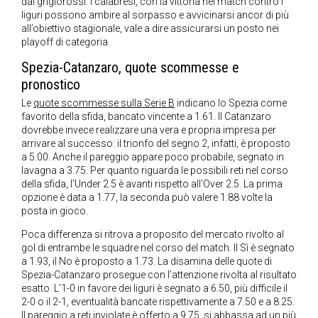
dai grigiorossi. I calabresi, con la vittoria nel match contro i
liguri possono ambire al sorpasso e avvicinarsi ancor di più
all’obiettivo stagionale, vale a dire assicurarsi un posto nei
playoff di categoria.
Spezia-Catanzaro, quote scommesse e
pronostico
Le
quote scommesse sulla Serie B
indicano lo Spezia come
favorito della sfida, bancato vincente a 1.61. Il Catanzaro
dovrebbe invece realizzare una vera e propria impresa per
arrivare al successo: il trionfo del segno 2, infatti, è proposto
a 5.00. Anche il pareggio appare poco probabile, segnato in
lavagna a 3.75. Per quanto riguarda le possibili reti nel corso
della sfida, l’Under 2.5 è avanti rispetto all’Over 2.5. La prima
opzione è data a 1.77, la seconda può valere 1.88 volte la
posta in gioco.
Poca differenza si ritrova a proposito del mercato rivolto al
gol di entrambe le squadre nel corso del match. Il Sì è segnato
a 1.93, il No è proposto a 1.73. La disamina delle quote di
Spezia-Catanzaro prosegue con l’attenzione rivolta al risultato
esatto. L’1-0 in favore dei liguri è segnato a 6.50, più difficile il
2-0 o il 2-1, eventualità bancate rispettivamente a 7.50 e a 8.25.
Il pareggio a reti inviolate è offerto a 9.75, si abbassa ad un più