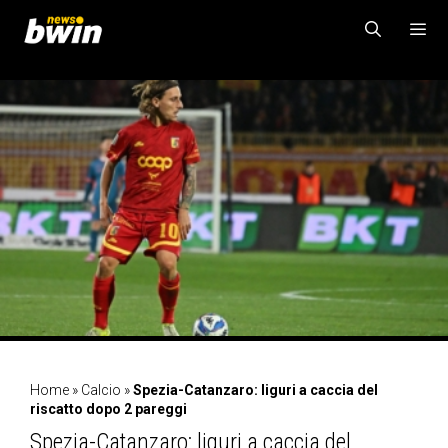
Vai
al
contenuto
MENU
Home
»
Calcio
»
Spezia-Catanzaro: liguri a caccia del
riscatto dopo 2 pareggi
Spezia-Catanzaro: liguri a caccia del