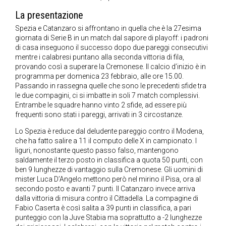
La presentazione
Spezia e Catanzaro si affrontano in quella che è la 27esima
giornata di Serie B in un match dal sapore di playoff: i padroni
di casa inseguono il successo dopo due pareggi consecutivi
mentre i calabresi puntano alla seconda vittoria di fila,
provando così a superare la Cremonese. Il calcio d’inizio è in
programma per domenica 23 febbraio, alle ore 15.00.
Passando in rassegna quelle che sono le precedenti sfide tra
le due compagini, ci si imbatte in soli 7 match complessivi.
Entrambe le squadre hanno vinto 2 sfide, ad essere più
frequenti sono stati i pareggi, arrivati in 3 circostanze.
Lo Spezia è reduce dal deludente pareggio contro il Modena,
che ha fatto salire a 11 il computo delle X in campionato. I
liguri, nonostante questo passo falso, mantengono
saldamente il terzo posto in classifica a quota 50 punti, con
ben 9 lunghezze di vantaggio sulla Cremonese. Gli uomini di
mister Luca D’Angelo mettono però nel mirino il Pisa, ora al
secondo posto e avanti 7 punti. Il Catanzaro invece arriva
dalla vittoria di misura contro il Cittadella. La compagine di
Fabio Caserta è così salita a 39 punti in classifica, a pari
punteggio con la Juve Stabia ma soprattutto a -2 lunghezze