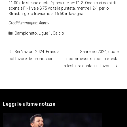
11.00 e la stessa quota è presente per l’1-3. Occhio ai colpi di
scena e l’1-1 vale 8.75 volte la puntata, mentre il 2-1 per lo
Strasburgo lo troviamo a 16.50 in lavagna.
Crediti immagine: Alamy
Categorie
Campionato
,
Ligue 1
,
Calcio
Sei Nazioni 2024: Francia
Sanremo 2024, quote
col favore dei pronostici
scommesse su podio e testa
a testa tra cantanti: i favoriti
Leggi le ultime notizie