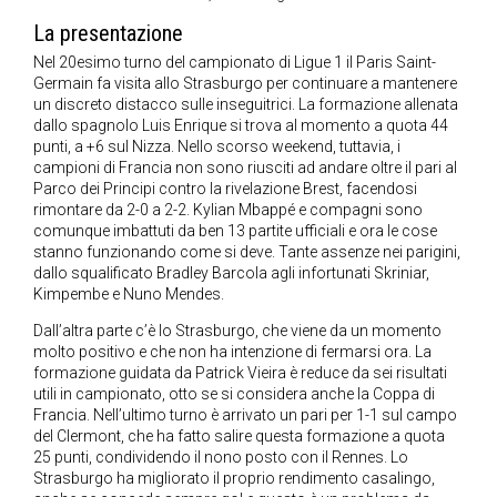
La presentazione
Nel 20esimo turno del campionato di Ligue 1 il Paris Saint-
Germain fa visita allo Strasburgo per continuare a mantenere
un discreto distacco sulle inseguitrici. La formazione allenata
dallo spagnolo Luis Enrique si trova al momento a quota 44
punti, a +6 sul Nizza. Nello scorso weekend, tuttavia, i
campioni di Francia non sono riusciti ad andare oltre il pari al
Parco dei Principi contro la rivelazione Brest, facendosi
rimontare da 2-0 a 2-2. Kylian Mbappé e compagni sono
comunque imbattuti da ben 13 partite ufficiali e ora le cose
stanno funzionando come si deve. Tante assenze nei parigini,
dallo squalificato Bradley Barcola agli infortunati Skriniar,
Kimpembe e Nuno Mendes.
Dall’altra parte c’è lo Strasburgo, che viene da un momento
molto positivo e che non ha intenzione di fermarsi ora. La
formazione guidata da Patrick Vieira è reduce da sei risultati
utili in campionato, otto se si considera anche la Coppa di
Francia. Nell’ultimo turno è arrivato un pari per 1-1 sul campo
del Clermont, che ha fatto salire questa formazione a quota
25 punti, condividendo il nono posto con il Rennes. Lo
Strasburgo ha migliorato il proprio rendimento casalingo,