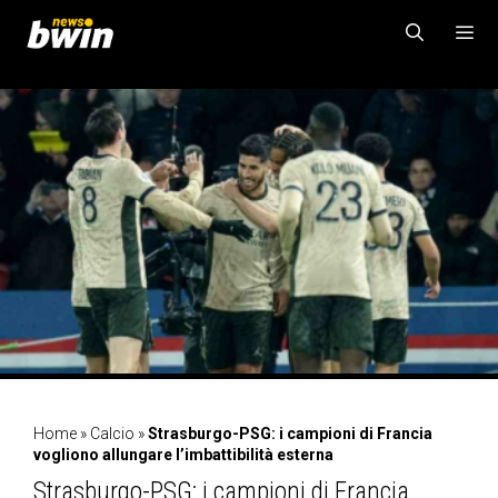
Vai
al
contenuto
MENU
Home
»
Calcio
»
Strasburgo-PSG: i campioni di Francia
vogliono allungare l’imbattibilità esterna
Strasburgo-PSG: i campioni di Francia