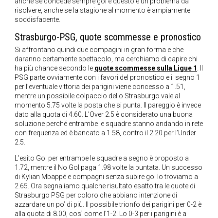
anche se concede sempre gol e questo è un problema da
risolvere, anche se la stagione al momento è ampiamente
soddisfacente.
Strasburgo-PSG, quote scommesse e pronostico
Si affrontano quindi due compagini in gran forma e che
daranno certamente spettacolo, ma cerchiamo di capire chi
ha più chance secondo le
quote scommesse sulla Ligue 1
. Il
PSG parte ovviamente con i favori del pronostico e il segno 1
per l’eventuale vittoria dei parigini viene concesso a 1.51,
mentre un possibile colpaccio dello Strasburgo vale al
momento 5.75 volte la posta che si punta. Il pareggio è invece
dato alla quota di 4.60. L’Over 2.5 è considerato una buona
soluzione perché entrambe le squadre stanno andando in rete
con frequenza ed è bancato a 1.58, contro il 2.20 per l’Under
2.5.
L’esito Gol per entrambe le squadre a segno è proposto a
1.72, mentre il No Gol paga 1.98 volte la puntata. Un successo
di Kylian Mbappé e compagni senza subire gol lo troviamo a
2.65. Ora segnaliamo qualche risultato esatto tra le quote di
Strasburgo PSG per coloro che abbiano intenzione di
azzardare un po’ di più. Il possibile trionfo dei parigini per 0-2 è
alla quota di 8.00, così come l’1-2. Lo 0-3 per i parigini è a