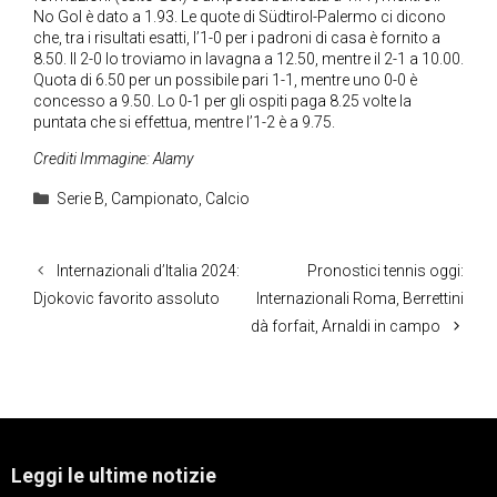
No Gol è dato a 1.93. Le quote di Südtirol-Palermo ci dicono
che, tra i risultati esatti, l’1-0 per i padroni di casa è fornito a
8.50. Il 2-0 lo troviamo in lavagna a 12.50, mentre il 2-1 a 10.00.
Quota di 6.50 per un possibile pari 1-1, mentre uno 0-0 è
concesso a 9.50. Lo 0-1 per gli ospiti paga 8.25 volte la
puntata che si effettua, mentre l’1-2 è a 9.75.
Crediti Immagine: Alamy
Categorie
Serie B
,
Campionato
,
Calcio
Internazionali d’Italia 2024:
Pronostici tennis oggi:
Djokovic favorito assoluto
Internazionali Roma, Berrettini
dà forfait, Arnaldi in campo
Leggi le ultime notizie