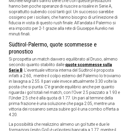
Michele Mignani sanno bene che con queste prestazioni
hanno ben poche speranze di riuscire a risalire in Serie A,
soprattutto subendo così tanti gol. Un successo sarebbe
ossigeno per i siciliani, che hanno bisogno di un’iniezione di
fiducia in vista di questo rush finale. All’andata il Palermo si
era imposto per 2-1 grazie alla rete di Giuseppe Aurelio nei
minuti finali.
Südtirol-Palermo, quote scommesse e
pronostico
Si prospetta un match davvero equilibrato al Druso, almeno
secondo quanto stabilito dalle
quote scommesse sulla
Serie B
. L’eventuale vittoria interna del Südtirol è proposta
infatti a 2.60, mentre il colpo esterno del Palermo lo troviamo
in lavagna a 2.55. Il pari vale invece attualmente 3.30 volte la
posta che si punta. C’è grande equilibrio anche per quanto
riguarda i gol totali nel match, con l’Over 2.5 piazzato a 1.93 e
l’Under 2.5 che è alla quota di 1.77. Un pari al termine della
prima frazione è una soluzione che paga 2.05, mentre una
vittoria dei rosanero senza subire gol è una combo offerta a
4.20.
La possibilità che realizzino almeno un gol tutte e due le
formazioni (esito Gol) è un’ipotesi bancata a 1.77, mentre il