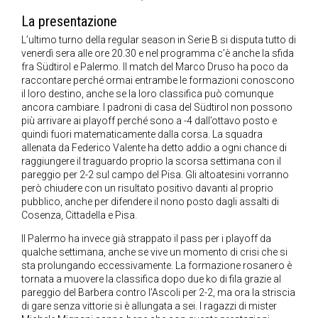
La presentazione
L’ultimo turno della regular season in Serie B si disputa tutto di
venerdì sera alle ore 20.30 e nel programma c’è anche la sfida
fra Südtirol e Palermo. Il match del Marco Druso ha poco da
raccontare perché ormai entrambe le formazioni conoscono
il loro destino, anche se la loro classifica può comunque
ancora cambiare. I padroni di casa del Südtirol non possono
più arrivare ai playoff perché sono a -4 dall’ottavo posto e
quindi fuori matematicamente dalla corsa. La squadra
allenata da Federico Valente ha detto addio a ogni chance di
raggiungere il traguardo proprio la scorsa settimana con il
pareggio per 2-2 sul campo del Pisa. Gli altoatesini vorranno
però chiudere con un risultato positivo davanti al proprio
pubblico, anche per difendere il nono posto dagli assalti di
Cosenza, Cittadella e Pisa.
Il Palermo ha invece già strappato il pass per i playoff da
qualche settimana, anche se vive un momento di crisi che si
sta prolungando eccessivamente. La formazione rosanero è
tornata a muovere la classifica dopo due ko di fila grazie al
pareggio del Barbera contro l’Ascoli per 2-2, ma ora la striscia
di gare senza vittorie si è allungata a sei. I ragazzi di mister