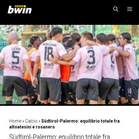
Vai
al
contenuto
MENU
Home
»
Calcio
»
Südtirol-Palermo: equilibrio totale fra
altoatesini e rosanero
Südtirol-Palermo: equilibrio totale fra