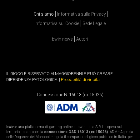
Chi siamo
Informativa sulla Privacy
Informativa sui Cookie
Sede Legale
bwin news
Autori
IL GIOCO È RISERVATO AI MAGGIORENNI E PUÒ CREARE
DIPENDENZA PATOLOGICA. |
Probabilità di vincita
Concessione N. 16013 (ex 15026)
bwin
è una piattaforma di gaming online di bwin Italia S.R.L e opera sul
territorio italiano con la
concessione GAD 16013 (ex 15026)
. ADM - Agenzia
delle Dogane e dei Monopoli - regola il comparto del gioco pubblico in Italia: per