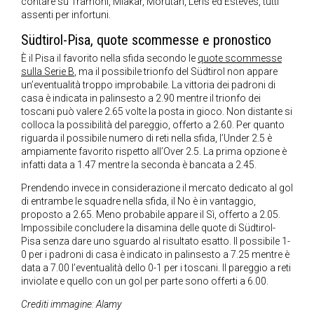
contare su Tramoni, Mlakar, Morutan, Léris ed Esteves, tutti
assenti per infortuni.
Südtirol-Pisa, quote scommesse e pronostico
È il Pisa il favorito nella sfida secondo le
quote scommesse
sulla Serie B
, ma il possibile trionfo del Südtirol non appare
un’eventualità troppo improbabile. La vittoria dei padroni di
casa è indicata in palinsesto a 2.90 mentre il trionfo dei
toscani può valere 2.65 volte la posta in gioco. Non distante si
colloca la possibilità del pareggio, offerto a 2.60. Per quanto
riguarda il possibile numero di reti nella sfida, l’Under 2.5 è
ampiamente favorito rispetto all’Over 2.5. La prima opzione è
infatti data a 1.47 mentre la seconda è bancata a 2.45.
Prendendo invece in considerazione il mercato dedicato al gol
di entrambe le squadre nella sfida, il No è in vantaggio,
proposto a 2.65. Meno probabile appare il Sì, offerto a 2.05.
Impossibile concludere la disamina delle quote di Südtirol-
Pisa senza dare uno sguardo al risultato esatto. Il possibile 1-
0 per i padroni di casa è indicato in palinsesto a 7.25 mentre è
data a 7.00 l’eventualità dello 0-1 per i toscani. Il pareggio a reti
inviolate e quello con un gol per parte sono offerti a 6.00.
Crediti immagine: Alamy