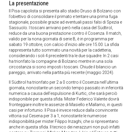
La presentazione
Il Pisa capolista si presenta allo stadio Druso di Bolzano con
l’obiettivo di consolidare il primato e tentare una prima fuga
stagionale, possibile grazie ad eventuali passi falsi di Spezia e
Sassuolo. I toscani arrivano però nella casa del Südtirol,
reduce da una buona prestazione contro il Cosenza. Il match,
valido per la nona giornata di serie B, è in programma per
sabato 19 ottobre, con calcio d’inizio alle ore 15.00. La sfida
rappresenta tutto sommato una novità per la cadetteria,
considerando i soli 4 precedenti tra le due squadre. In 2 casi
ha trionfato la compagine di Bolzano mentre in una sola
circostanza si sono imposti i toscani. Chiude il bilancio un
pareggio, arrivato nella partita più recente (maggio 2024).
Il Südtirol ha trionfato per 2 a 0 contro il Cosenza nell’ultima
giornata, nonostante un secondo tempo passato in inferiorità
numerica a causa dell’espulsione di Kurtic, che sarà perciò
indisponibile per questa sfida. Mister Federico Valente dovrà
fronteggiare inoltre le assenze di Masiello e Mallamo, in questi
casi per infortunio. Il Pisa è invece reduce dalla convincente
vittoria sul Cesena per 3 a 1, nonostante le numerose
indisponibilità per mister Filippo Inzaghi, che si ripresentano
anche in questa sfida. Il tecnico dei nerazzurri non può infatti