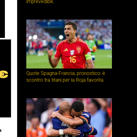
imprevedibili.
Quote Spagna-Francia, pronostico: è
scontro tra titani per la Roja favorita
a