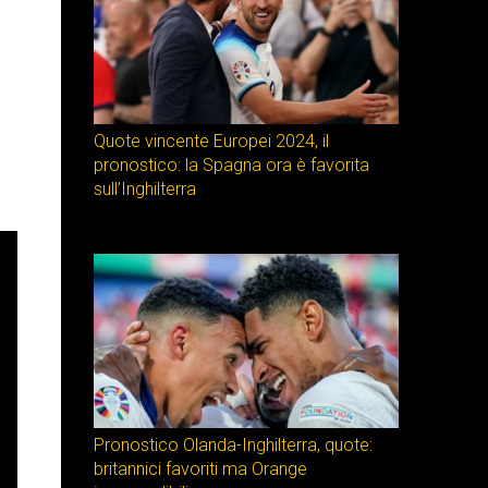
Quote vincente Europei 2024, il
pronostico: la Spagna ora è favorita
sull’Inghilterra
Pronostico Olanda-Inghilterra, quote:
britannici favoriti ma Orange