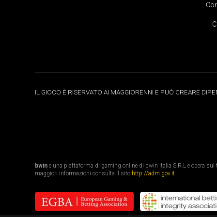
Cor
C
IL GIOCO È RISERVATO AI MAGGIORENNI E PUÒ CREARE DIP
bwin
è una piattaforma di gaming online di bwin Italia S.R.L e opera sul te
maggiori informazioni consulta il sito
http://adm.gov.it