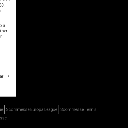
80.
i
to a
i per
 il
ari
ue
Scommesse Europa League
Scommesse Tennis
sse