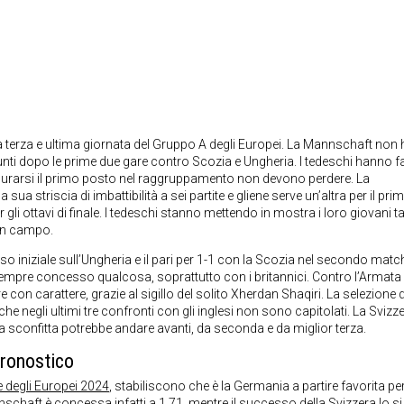
la terza e ultima giornata del Gruppo A degli Europei. La Mannschaft non 
unti dopo le prime due gare contro Scozia e Ungheria. I tedeschi hanno f
icurarsi il primo posto nel raggruppamento non devono perdere. La
 striscia di imbattibilità a sei partite e gliene serve un’altra per il pri
li ottavi di finale. I tedeschi stanno mettendo in mostra i loro giovani ta
in campo.
o iniziale sull’Ungheria e il pari per 1-1 con la Scozia nel secondo match
empre concesso qualcosa, soprattutto con i britannici. Contro l’Armata 
on carattere, grazie al sigillo del solito Xherdan Shaqiri. La selezione 
he negli ultimi tre confronti con gli inglesi non sono capitolati. La Svizz
a sconfitta potrebbe andare avanti, da seconda e da miglior terza.
ronostico
 degli Europei 2024
, stabiliscono che è la Germania a partire favorita pe
schaft è concessa infatti a 1.71, mentre il successo della Svizzera lo si