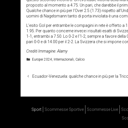
proposto al momento a 4.75. Un pari, che darebbe il primo p
Qualche chance in più per l’Over 2.5 (1.73) rispetto all’Un
uomini di Nagelsmann tanto di porta inviolata è una comb
L’esito Gol per entrambe le compagini in rete è offerto a 1
1.95. Per quanto concerne invece i risultati esatti di Svizz
1-1, entrambi a 7.50. Lo 0-2 e l’1-2, sempre a favore della
pari 0-0 e di 14.00 per il 2-2. La Svizzera che si impone con
Crediti Immagine: Alamy
Categorie
Europei 2024
,
Internazionali
,
Calcio
Ecuador-Venezuela: qualche chance in più per la Tric
Sport
Scommesse Sportive
Scommesse Live
Sco
Sc