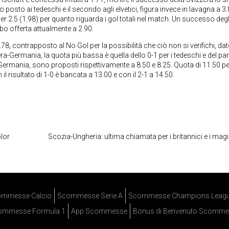
osto ai tedeschi e il secondo agli elvetici, figura invece in lavagna a 3.
der 2.5 (1.98) per quanto riguarda i gol totali nel match. Un successo degl
o offerta attualmente a 2.90.
.78, contrapposto al No Gol per la possibilità che ciò non si verifichi, da
era-Germania, la quota più bassa è quella dello 0-1 per i tedeschi e del par
 Germania, sono proposti rispettivamente a 8.50 e 8.25. Quota di 11.50 per
 il risultato di 1-0 è bancata a 13.00 e con il 2-1 a 14.50.
olor
Scozia-Ungheria: ultima chiamata per i britannici e i magi
mmesse Calcio
Scommesse Serie A
Scommesse Champions Leag
ommesse Formula 1
App Scommesse
Bonus di Benvenuto Scomme