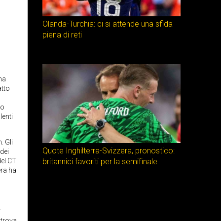
Olanda-Turchia: ci si attende una sfida
piena di reti
ha
atto
mo
lenti
. Gli
Quote Inghilterra-Svizzera, pronostico:
dei
del CT
britannici favoriti per la semifinale
era ha
r
 trova