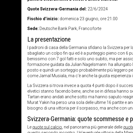
Quote Svizzera-Germania del:
22/6/2024
Fischio d’inizio:
domenica 23 giugno, ore 21.00
Sede:
Deutsche Bank Park,
Francoforte
La presentazione
I padroni di casa della Germania sfidano la Svizzera per 
sbagliato un colpo fin qui ed è a punteggio pieno con 6 p
benissimo con 7 gol fatti e solo uno subito, ma per ass
formazione guidata da Julian Nagelsmann ha allungato la sua
posto e quindi un sorteggio probabilmente più leggero per g
come Jamal Musiala, ma c’è anche la giusta esperienza 
La Svizzera si trova invece a quota 4 punti dopo il success
elvetici stanno facendo bene, anche se in difesa hanno s
Tartan erano andati anche sotto ma hanno saputo reagire c
Murat Yakin ha perso una sola delle ultime 16 partite e anc
bisogno di una vittoria per il sorpasso, ma anche con un
Svizzera-Germania: quote scommesse e p
Le
quote sul calcio
, nel panorama più generale delle
quote
questo secondo incontro. Un’eventuale vittoria della Mann