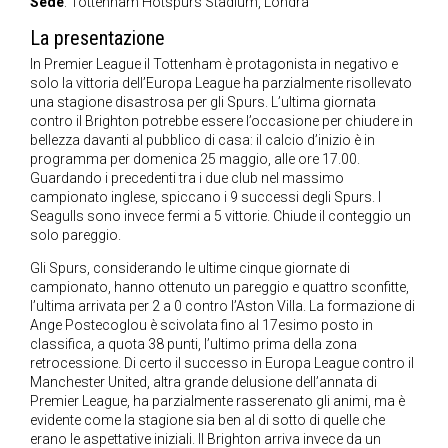
Sede
: Tottenham Hotspurs Stadium, Londra
La presentazione
In Premier League il Tottenham è protagonista in negativo e
solo la vittoria dell’Europa League ha parzialmente risollevato
una stagione disastrosa per gli Spurs. L’ultima giornata
contro il Brighton potrebbe essere l’occasione per chiudere in
bellezza davanti al pubblico di casa: il calcio d’inizio è in
programma per domenica 25 maggio, alle ore 17.00.
Guardando i precedenti tra i due club nel massimo
campionato inglese, spiccano i 9 successi degli Spurs. I
Seagulls sono invece fermi a 5 vittorie. Chiude il conteggio un
solo pareggio.
Gli Spurs, considerando le ultime cinque giornate di
campionato, hanno ottenuto un pareggio e quattro sconfitte,
l’ultima arrivata per 2 a 0 contro l’Aston Villa. La formazione di
Ange Postecoglou è scivolata fino al 17esimo posto in
classifica, a quota 38 punti, l’ultimo prima della zona
retrocessione. Di certo il successo in Europa League contro il
Manchester United, altra grande delusione dell’annata di
Premier League, ha parzialmente rasserenato gli animi, ma è
evidente come la stagione sia ben al di sotto di quelle che
erano le aspettative iniziali. Il Brighton arriva invece da un