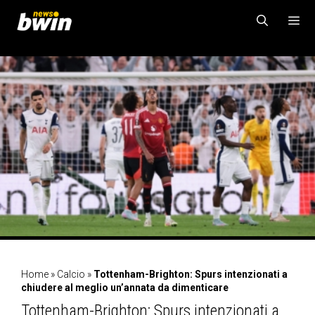
Vai
al
contenuto
MENU
Home
»
Calcio
»
Tottenham-Brighton: Spurs intenzionati a
chiudere al meglio un’annata da dimenticare
Tottenham-Brighton: Spurs intenzionati a