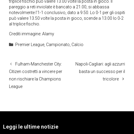
triplice fischio può valere 13.00 volte la posta in gioco. Il
pareggio a reti inviolate è bancato a 21.00, si abbassa
notevolmente l’1-1 conclusivo, dato a 9.50. Lo 0-1 per gli ospiti
può valere 13.50 volte la posta in gioco, scende a 13.00 lo 0-2
al triplice fischio.
Crediti immagine: Alamy
Categorie
Premier League
,
Campionato
,
Calcio
Fulham-Manchester City:
Napoli-Cagliari: agli azzurri
Citizen costretti a vincere per
basta un successo per il
non rischiare la Champions
tricolore
League
Leggi le ultime notizie