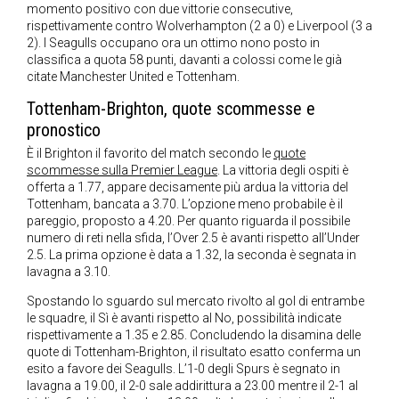
momento positivo con due vittorie consecutive,
rispettivamente contro Wolverhampton (2 a 0) e Liverpool (3 a
2). I Seagulls occupano ora un ottimo nono posto in
classifica a quota 58 punti, davanti a colossi come le già
citate Manchester United e Tottenham.
Tottenham-Brighton, quote scommesse e
pronostico
È il Brighton il favorito del match secondo le
quote
scommesse sulla Premier League
. La vittoria degli ospiti è
offerta a 1.77, appare decisamente più ardua la vittoria del
Tottenham, bancata a 3.70. L’opzione meno probabile è il
pareggio, proposto a 4.20. Per quanto riguarda il possibile
numero di reti nella sfida, l’Over 2.5 è avanti rispetto all’Under
2.5. La prima opzione è data a 1.32, la seconda è segnata in
lavagna a 3.10.
Spostando lo sguardo sul mercato rivolto al gol di entrambe
le squadre, il Sì è avanti rispetto al No, possibilità indicate
rispettivamente a 1.35 e 2.85. Concludendo la disamina delle
quote di Tottenham-Brighton, il risultato esatto conferma un
esito a favore dei Seagulls. L’1-0 degli Spurs è segnato in
lavagna a 19.00, il 2-0 sale addirittura a 23.00 mentre il 2-1 al