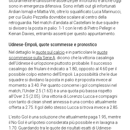
sicuramente le tantissime assenze per infortunio e anche oggi
sono in emergenza difensiva. Sono infatti out gli infortunati
Ardian Ismajli e Mattia Viti, oltre lo squalificato Luca Marinucci,
per cui Giulio Pezzella dovrebbe scalare al centro della
retroguardia. Nel match d’andata al Castellani le due squadre
si divisero la posta in palio: 1-1 con le reti di Pietro Pellegri e
Keinan Davies, entrambi assenti per questo appuntamento.
Udinese-Empoli, quote scommesse e pronostico
Nel dettaglio le
quote sul calcio
e in particolare le
quote
scommesse sulla Serie A
. dicono che la vittoria casalinga
dell’Udinese è un’opzione piuttosto probabile. Il successo
casalingo dei friulani è indicato a 1.80, opposto al 4.60 per il
possibile colpo esterno dell’Empoli. La possibilità che le due
squadre si dividano la posta in palio è proposta invece al
momento a 3.40. Per quanto concerne i gol complessivi nel
match, l’Under 2.5 (1.63) è a una quota più bassa rispetto
all’Over 2.5 (2.05). Una vittoria di Lorenzo Lucca e compagni
con tanto di clean sheet annessa è una combo attualmente
offerta a 2.75. Il gol dello stesso Lucca si trova invece a 2.85.
L’esito Gol è una soluzione che attualmente paga 1.95, mentre
il No Gol è un’ipotesi considerata più possibile e in lavagna a
1.70. Guardando tra le quote dei risultati esatti di Udinese-