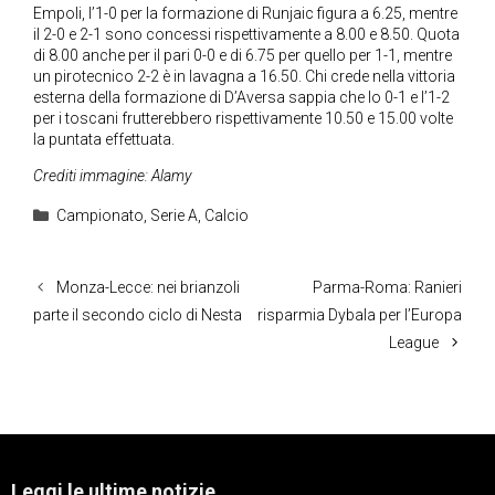
Empoli, l’1-0 per la formazione di Runjaic figura a 6.25, mentre
il 2-0 e 2-1 sono concessi rispettivamente a 8.00 e 8.50. Quota
di 8.00 anche per il pari 0-0 e di 6.75 per quello per 1-1, mentre
un pirotecnico 2-2 è in lavagna a 16.50. Chi crede nella vittoria
esterna della formazione di D’Aversa sappia che lo 0-1 e l’1-2
per i toscani frutterebbero rispettivamente 10.50 e 15.00 volte
la puntata effettuata.
Crediti immagine: Alamy
Categorie
Campionato
,
Serie A
,
Calcio
Monza-Lecce: nei brianzoli
Parma-Roma: Ranieri
parte il secondo ciclo di Nesta
risparmia Dybala per l’Europa
League
Leggi le ultime notizie