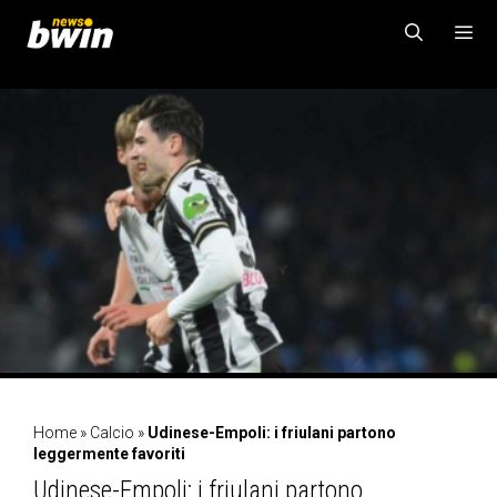
Vai
al
contenuto
MENU
Home
»
Calcio
»
Udinese-Empoli: i friulani partono
leggermente favoriti
Udinese-Empoli: i friulani partono