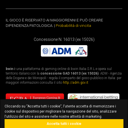
IL GIOCO È RISERVATO AI MAGGIORENNI E PUÒ CREARE
DIPENDENZA PATOLOGICA. |
Probabilità di vincita
Concessione N. 16013 (ex 15026)
bwin
è una piattaforma di gaming online di bwin Italia S.R.L e opera sul
territorio italiano con la
concessione GAD 16013 (ex 15026)
. ADM - Agenzia
delle Dogane e dei Monopoli - regola il comparto del gioco pubblico in Italia: per
maggiori informazioni consulta il sito
http://adm.gov.it
Cliccando su “Accetta tutti i cookie”, l'utente accetta di memorizzare i
cookie sul dispositivo per migliorare la navigazione del sito, analizzare
l'utilizzo del sito e assistere nelle nostre attività di marketing.
Accetta tutti i cookie