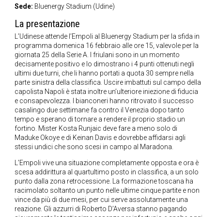
Sede:
Bluenergy Stadium (Udine)
La presentazione
L’Udinese attende l’Empoli al Bluenergy Stadium per la sfida in
programma domenica 16 febbraio alle ore 15, valevole per la
giornata 25 della Serie A. I friulani sono in un momento
decisamente positivo e lo dimostrano i 4 punti ottenuti negli
ultimi due turni, che li hanno portati a quota 30 sempre nella
parte sinistra della classifica. Uscire imbattuti sul campo della
capolista Napoli è stata inoltre un’ulteriore iniezione di fiducia
e consapevolezza. I bianconeri hanno ritrovato il successo
casalingo due settimane fa contro il Venezia dopo tanto
tempo e sperano di tornare a rendere il proprio stadio un
fortino. Mister Kosta Runjaic deve fare a meno solo di
Maduke Okoye e di Keinan Davis e dovrebbe affidarsi agli
stessi undici che sono scesi in campo al Maradona.
L’Empoli vive una situazione completamente opposta e ora è
scesa addirittura al quartultimo posto in classifica, a un solo
punto dalla zona retrocessione. La formazione toscana ha
racimolato soltanto un punto nelle ultime cinque partite e non
vince da più di due mesi, per cui serve assolutamente una
reazione. Gli azzurri di Roberto D’Aversa stanno pagando