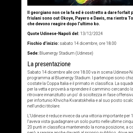
Il georgiano non ce la fa ed è costretto a dare forfait
friulani sono out Okoye, Payero e Davis, ma rientra To
che devono reagire dopo l’ultimo ko.
Quote Udinese-Napoli del:
13/12/2024
Fischio d’inizio:
sabato 14 dicembre, ore 18.00
Sede:
Bluenergy Stadium (Udinese)
La presentazione
Sabato 14 dicembre alle ore 18.00 va in scena Udinese-Nap
programma al Bluenergy Stadium. I partenopei sono chiama
costate la Coppa Italia e il primato in classifica. La squ
per la vetta e proverà a riprendere il cammino cercando la 
ritrovare innanzitutto un po’ di scioltezza in fase offe
per infortunio Khvicha Kvaratskhelia e al suo posto scalda
nell’undici titolare.
L’Udinese è reduce invece da una vittoria importante per 
l’aveva vista guadagnare un solo punto nelle ultime cinqu
20 punti in classifica mantenendo la nona posizione, a c
però a reagire anche davanti al proprio pubblico, dove ar