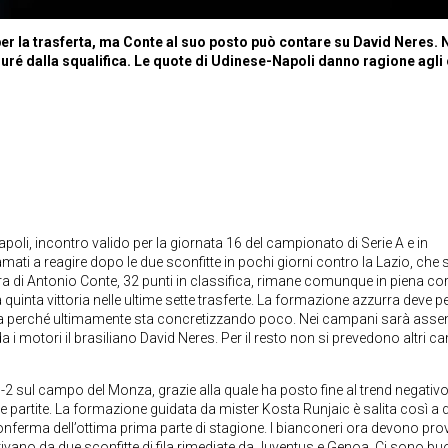
 per la trasferta, ma Conte al suo posto può contare su David Neres. 
uré dalla squalifica. Le quote di Udinese-Napoli danno ragione agli 
oli, incontro valido per la giornata 16 del campionato di Serie A e in
ti a reagire dopo le due sconfitte in pochi giorni contro la Lazio, che
adra di Antonio Conte, 32 punti in classifica, rimane comunque in piena co
quinta vittoria nelle ultime sette trasferte. La formazione azzurra deve p
nsiva perché ultimamente sta concretizzando poco. Nei campani sarà asse
 i motori il brasiliano David Neres. Per il resto non si prevedono altri c
1-2 sul campo del Monza, grazie alla quale ha posto fine al trend negativ
e partite. La formazione guidata da mister Kosta Runjaic è salita così a
onferma dell’ottima prima parte di stagione. I bianconeri ora devono pro
rivano da due sconfitte di fila rimediate da Juventus e Genoa. Ci sono b