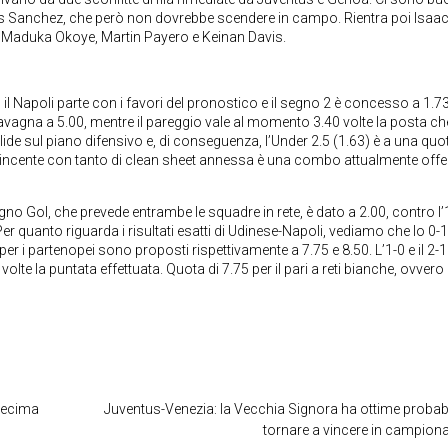
xis Sanchez, che però non dovrebbe scendere in campo. Rientra poi Isaa
t Maduka Okoye, Martin Payero e Keinan Davis.
, il Napoli parte con i favori del pronostico e il segno 2 è concesso a 1.73
 lavagna a 5.00, mentre il pareggio vale al momento 3.40 volte la posta ch
ide sul piano difensivo e, di conseguenza, l’Under 2.5 (1.63) è a una quo
te vincente con tanto di clean sheet annessa è una combo attualmente offe
gno Gol, che prevede entrambe le squadre in rete, è dato a 2.00, contro l’
 Per quanto riguarda i risultati esatti di Udinese-Napoli, vediamo che lo 0-1
 per i partenopei sono proposti rispettivamente a 7.75 e 8.50. L’1-0 e il 2-1
olte la puntata effettuata. Quota di 7.75 per il pari a reti bianche, ovvero 
 decima
Juventus-Venezia: la Vecchia Signora ha ottime probabil
tornare a vincere in campion