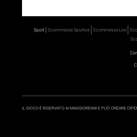
Sport
Scommesse Sportive
Scommesse Live
Sco
Sc
Cor
C
IL GIOCO È RISERVATO AI MAGGIORENNI E PUÒ CREARE DIP