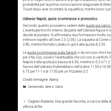
probabilità per la prima convocazione stagionale di Ale
Touré dopo aver scontato la squalifica, mentre sono ou
Udinese-Napoli, quote scommesse e pronostico
Secondo quanto possiamo vedere dalle
quote sul calcio
L’eventuale trionfo interno da parte dell’Udinese figura in
decide di puntare. Si affrontano due formazioni molto sol
inferiore rispetto all’Over 2.5 (2.05). La squadra di Con
2.85, mentre Romelu Lukaku in gol è alla quota di 2.55.
Le
quote scommesse sulla Serie A
ci dicono poi che il se
per il No Gol, ovvero l’eventualità che ciò non si verifichi.
Napoli è alla quota più bassa di 6.00, mentre lo 0-2 e l’1-2
favore dell’Udinese frutterebbero nell’ordine 11.50 e 16.00 v
6.75 per l’1-1 e di 17.00 per un frizzante 2-2.
Crediti immagine: Alamy
Categorie
Campionato
,
Serie A
,
Calcio
Cagliari-Atalanta: Dea grande favorita, a caccia della
vittoria di fila