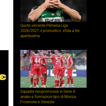
Quote vincente Primeira Liga
2026/2027, il pronostico: sfida a tre
apertissima
Squadre neopromosse in Serie A:
analisi e formazioni tipo di Monza,
Frosinone e Venezia