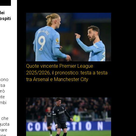
Nei
ospiti
Quote vincente Premier League
2025/2026, il pronostico: testa a testa
tra Arsenal e Manchester City
 sono
rsa
erò
nte
ambi
o che
 quota
vare
uone