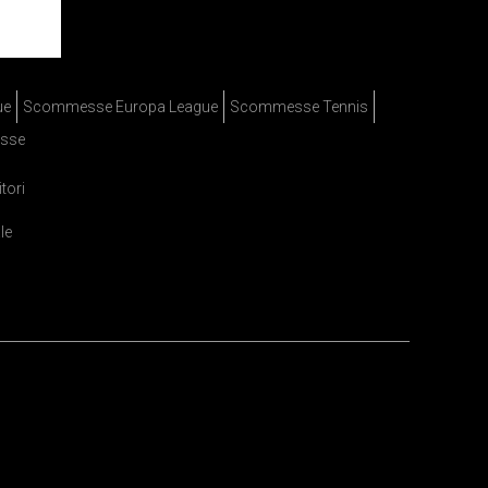
ue
Scommesse Europa League
Scommesse Tennis
sse
itori
le