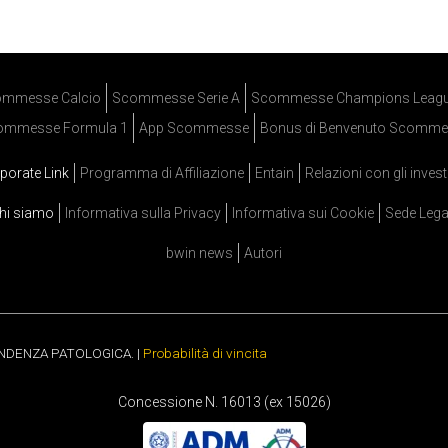
mmesse Calcio
Scommesse Serie A
Scommesse Champions Leag
ommesse Formula 1
App Scommesse
Bonus di Benvenuto Scomme
porate Link
Programma di Affiliazione
Entain
Relazioni con gli invest
hi siamo
Informativa sulla Privacy
Informativa sui Cookie
Sede Lega
bwin news
Autori
ENDENZA PATOLOGICA. |
Probabilità di vincita
Concessione N. 16013 (ex 15026)