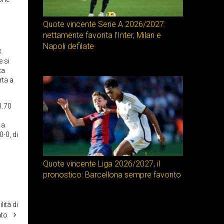
c
Quote vincente Serie A 2026/2027:
nettamente favorita l’Inter, Milan e
Napoli defilate
.
e si
ta
rta a
1.70
 a
0-0, di
Quote vincente Liga 2026/2027, il
pronostico: Barcellona sempre favorito
ità di
ato