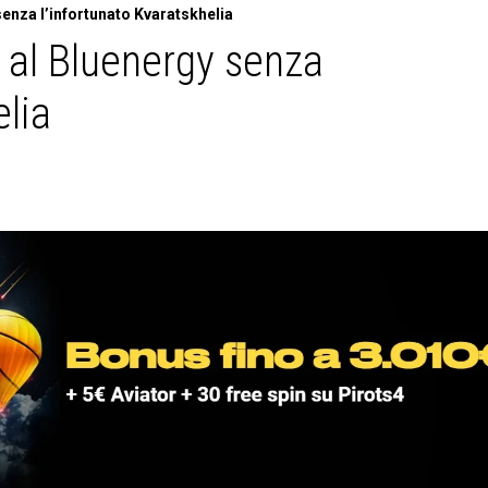
senza l’infortunato Kvaratskhelia
i al Bluenergy senza
elia