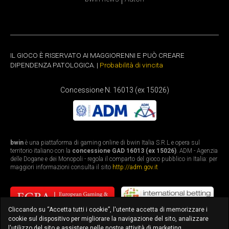
IL GIOCO È RISERVATO AI MAGGIORENNI E PUÒ CREARE
DIPENDENZA PATOLOGICA. |
Probabilità di vincita
Concessione N. 16013 (ex 15026)
bwin
è una piattaforma di gaming online di bwin Italia S.R.L e opera sul
territorio italiano con la
concessione GAD 16013 (ex 15026)
. ADM - Agenzia
delle Dogane e dei Monopoli - regola il comparto del gioco pubblico in Italia: per
maggiori informazioni consulta il sito
http://adm.gov.it
Cliccando su “Accetta tutti i cookie”, l'utente accetta di memorizzare i
cookie sul dispositivo per migliorare la navigazione del sito, analizzare
l'utilizzo del sito e assistere nelle nostre attività di marketing.