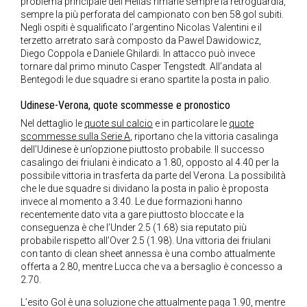
problema principale dell’Hellas rimane sempre la retroguardia,
sempre la più perforata del campionato con ben 58 gol subiti.
Negli ospiti è squalificato l’argentino Nicolas Valentini e il
terzetto arretrato sarà composto da Pawel Dawidowicz,
Diego Coppola e Daniele Ghilardi. In attacco può invece
tornare dal primo minuto Casper Tengstedt. All’andata al
Bentegodi le due squadre si erano spartite la posta in palio.
Udinese-Verona, quote scommesse e pronostico
Nel dettaglio le
quote sul calcio
e in particolare le
quote
scommesse sulla Serie A
, riportano che la vittoria casalinga
dell’Udinese è un’opzione piuttosto probabile. Il successo
casalingo dei friulani è indicato a 1.80, opposto al 4.40 per la
possibile vittoria in trasferta da parte del Verona. La possibilità
che le due squadre si dividano la posta in palio è proposta
invece al momento a 3.40. Le due formazioni hanno
recentemente dato vita a gare piuttosto bloccate e la
conseguenza è che l’Under 2.5 (1.68) sia reputato più
probabile rispetto all’Over 2.5 (1.98). Una vittoria dei friulani
con tanto di clean sheet annessa è una combo attualmente
offerta a 2.80, mentre Lucca che va a bersaglio è concesso a
2.70.
L’esito Gol è una soluzione che attualmente paga 1.90, mentre