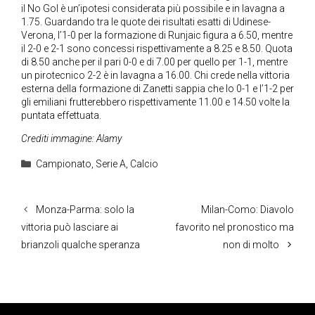
il No Gol è un’ipotesi considerata più possibile e in lavagna a
1.75. Guardando tra le quote dei risultati esatti di Udinese-
Verona, l’1-0 per la formazione di Runjaic figura a 6.50, mentre
il 2-0 e 2-1 sono concessi rispettivamente a 8.25 e 8.50. Quota
di 8.50 anche per il pari 0-0 e di 7.00 per quello per 1-1, mentre
un pirotecnico 2-2 è in lavagna a 16.00. Chi crede nella vittoria
esterna della formazione di Zanetti sappia che lo 0-1 e l’1-2 per
gli emiliani frutterebbero rispettivamente 11.00 e 14.50 volte la
puntata effettuata.
Crediti immagine: Alamy
Categorie
Campionato
,
Serie A
,
Calcio
Monza-Parma: solo la
Milan-Como: Diavolo
vittoria può lasciare ai
favorito nel pronostico ma
brianzoli qualche speranza
non di molto