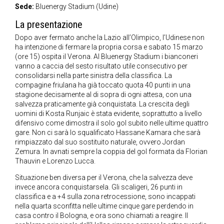
Sede:
Bluenergy Stadium (Udine)
La presentazione
Dopo aver fermato anche la Lazio all’Olimpico, l’Udinese non
ha intenzione di fermare la propria corsa e sabato 15 marzo
(ore 15) ospita il Verona. Al Bluenergy Stadium i bianconeri
vanno a caccia del sesto risultato utile consecutivo per
consolidarsi nella parte sinistra della classifica. La
compagine friulana ha già toccato quota 40 punti in una
stagione decisamente al di sopra di ogni attesa, con una
salvezza praticamente già conquistata. La crescita degli
uomini di Kosta Runjaic è stata evidente, soprattutto a livello
difensivo come dimostra il solo gol subito nelle ultime quattro
gare. Non ci sarà lo squalificato Hassane Kamara che sarà
rimpiazzato dal suo sostituito naturale, ovvero Jordan
Zemura. In avnati sempre la coppia del gol formata da Florian
Thauvin e Lorenzo Lucca.
Situazione ben diversa per il Verona, che la salvezza deve
invece ancora conquistarsela. Gli scaligeri, 26 punti in
classifica e a +4 sulla zona retrocessione, sono incappati
nella quarta sconfitta nelle ultime cinque gare perdendo in
casa contro il Bologna, e ora sono chiamati a reagire. Il