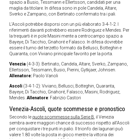
spazio a Busio, Tessmann e Ellertsson, candidati per una
maglia da titolare. In difesa sono in pole Candela, Altare,
Sverko e Zampano, con Bertinato confermato tra i pali.
L’Ascoli potrebbe disporsi con un più elaborato 3-4-1-2. I
riferimenti davanti potrebbero essere Rodriguez e Mendes. Per
la trequarti è in pole Masini mente a centrocampo spazio a
Bayeye, Di Tacchio, Gnahoré e Falasco. In difesa dovrebbe
essere il turno del terzetto formato da Bellusci, Botteghin e
Quaranta, con Viviano principale favorito per la porta.
Venezia
(4-3-3): Bertinato, Candela, Altare, Sverko, Zampano,
Ellertsson, Tessmann, Busio, Pierini, Gytkjaer, Johnsen.
Allenatore:
Paolo Vanoli
Ascoli
(3-4-1-2): Viviano, Bellusci, Botteghin, Quaranta,
Bayeye, Di Tacchio, Gnahoré, Falasco, Masini, Rodriguez,
Mendes.
Allenatore
: Fabrizio Castori
Venezia-Ascoli, quote scommesse e pronostico
Secondo le
quote scommesse sulla Serie B
, il Venezia
sembra avere maggiori chance di successo rispetto all’Ascoli
per conquistare i tre punti in palio. Il trionfo dei lagunari può
valere 1.80 volte la posta in gioco mentre la vittoria dei