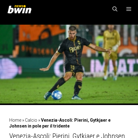
Vai
al
contenuto
MENU
Home
»
Calcio
»
Venezia-Ascoli: Pierini, Gytkjaer e
Johnsen in pole per il tridente
Venezia-Ascoli: Pierini, Gytkjaer e Johnsen