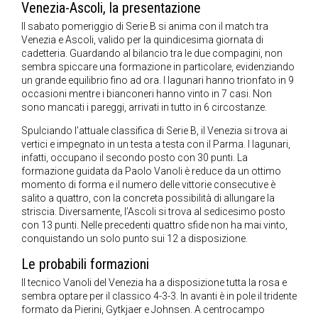
Venezia-Ascoli, la presentazione
Il sabato pomeriggio di Serie B si anima con il match tra
Venezia e Ascoli, valido per la quindicesima giornata di
cadetteria. Guardando al bilancio tra le due compagini, non
sembra spiccare una formazione in particolare, evidenziando
un grande equilibrio fino ad ora. I lagunari hanno trionfato in 9
occasioni mentre i bianconeri hanno vinto in 7 casi. Non
sono mancati i pareggi, arrivati in tutto in 6 circostanze.
Spulciando l’attuale classifica di Serie B, il Venezia si trova ai
vertici e impegnato in un testa a testa con il Parma. I lagunari,
infatti, occupano il secondo posto con 30 punti. La
formazione guidata da Paolo Vanoli è reduce da un ottimo
momento di forma e il numero delle vittorie consecutive è
salito a quattro, con la concreta possibilità di allungare la
striscia. Diversamente, l’Ascoli si trova al sedicesimo posto
con 13 punti. Nelle precedenti quattro sfide non ha mai vinto,
conquistando un solo punto sui 12 a disposizione.
Le probabili formazioni
Il tecnico Vanoli del Venezia ha a disposizione tutta la rosa e
sembra optare per il classico 4-3-3. In avanti è in pole il tridente
formato da Pierini, Gytkjaer e Johnsen. A centrocampo