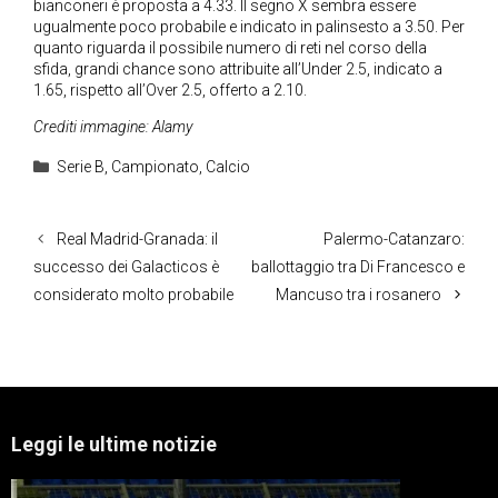
bianconeri è proposta a 4.33. Il segno X sembra essere
ugualmente poco probabile e indicato in palinsesto a 3.50. Per
quanto riguarda il possibile numero di reti nel corso della
sfida, grandi chance sono attribuite all’Under 2.5, indicato a
1.65, rispetto all’Over 2.5, offerto a 2.10.
Crediti immagine: Alamy
Categorie
Serie B
,
Campionato
,
Calcio
Real Madrid-Granada: il
Palermo-Catanzaro:
successo dei Galacticos è
ballottaggio tra Di Francesco e
considerato molto probabile
Mancuso tra i rosanero
Leggi le ultime notizie