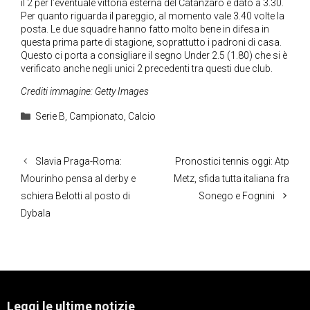
il 2 per l’eventuale vittoria esterna del Catanzaro è dato a 3.30.
Per quanto riguarda il pareggio, al momento vale 3.40 volte la
posta. Le due squadre hanno fatto molto bene in difesa in
questa prima parte di stagione, soprattutto i padroni di casa.
Questo ci porta a consigliare il segno Under 2.5 (1.80) che si è
verificato anche negli unici 2 precedenti tra questi due club.
Crediti immagine: Getty Images
Categorie
Serie B
,
Campionato
,
Calcio
Slavia Praga-Roma:
Pronostici tennis oggi: Atp
Mourinho pensa al derby e
Metz, sfida tutta italiana fra
schiera Belotti al posto di
Sonego e Fognini
Dybala
Leggi le ultime notizie