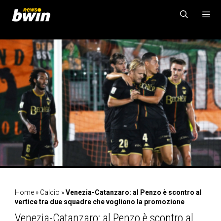
Vai
al
contenuto
MENU
Home
»
Calcio
»
Venezia-Catanzaro: al Penzo è scontro al
vertice tra due squadre che vogliono la promozione
Venezia-Catanzaro: al Penzo è scontro al