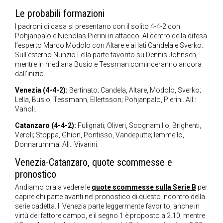
Le probabili formazioni
I padroni di casa si presentano con il solito 4-4-2 con
Pohjanpalo e Nicholas Pierini in attacco. Al centro della difesa
l’esperto Marco Modolo con Altare e ai lati Candela e Sverko.
Sull’esterno Nunzio Lella parte favorito su Dennis Johnsen,
mentre in mediana Busio e Tessman cominceranno ancora
dall’inizio.
Venezia (4-4-2):
Bertinato; Candela, Altare, Modolo, Sverko;
Lella, Busio, Tessmann, Ellertsson; Pohjanpalo, Pierini. All.:
Vanoli.
Catanzaro (4-4-2):
Fulignati; Oliveri, Scognamillo, Brighenti,
Veroli; Stoppa, Ghion, Pontisso, Vandeputte; Iemmello,
Donnarumma. All.: Vivarini.
Venezia-Catanzaro, quote scommesse e
pronostico
Andiamo ora a vedere le
quote scommesse sulla Serie B
per
capire chi parte avanti nel pronostico di questo incontro della
serie cadetta. Il Venezia parte leggermente favorito, anche in
virtù del fattore campo, e il segno 1 è proposto a 2.10, mentre