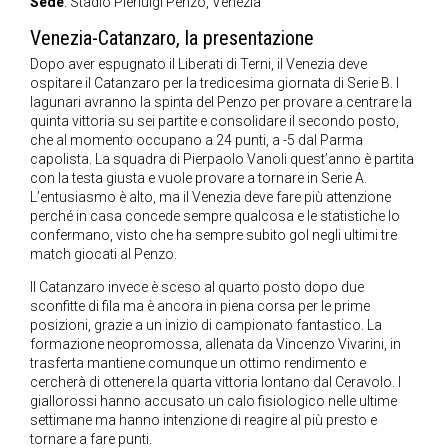
Sede
: Stadio Pierluigi Penzo, Venezia
Venezia-Catanzaro, la presentazione
Dopo aver espugnato il Liberati di Terni, il Venezia deve
ospitare il Catanzaro per la tredicesima giornata di Serie B. I
lagunari avranno la spinta del Penzo per provare a centrare la
quinta vittoria su sei partite e consolidare il secondo posto,
che al momento occupano a 24 punti, a -5 dal Parma
capolista. La squadra di Pierpaolo Vanoli quest’anno è partita
con la testa giusta e vuole provare a tornare in Serie A.
L’entusiasmo è alto, ma il Venezia deve fare più attenzione
perché in casa concede sempre qualcosa e le statistiche lo
confermano, visto che ha sempre subito gol negli ultimi tre
match giocati al Penzo.
Il Catanzaro invece è sceso al quarto posto dopo due
sconfitte di fila ma è ancora in piena corsa per le prime
posizioni, grazie a un inizio di campionato fantastico. La
formazione neopromossa, allenata da Vincenzo Vivarini, in
trasferta mantiene comunque un ottimo rendimento e
cercherà di ottenere la quarta vittoria lontano dal Ceravolo. I
giallorossi hanno accusato un calo fisiologico nelle ultime
settimane ma hanno intenzione di reagire al più presto e
tornare a fare punti.