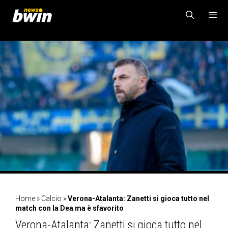
Vai
al
contenuto
MENU
Home
»
Calcio
»
Verona-Atalanta: Zanetti si gioca tutto nel
match con la Dea ma è sfavorito
Verona-Atalanta: Zanetti si gioca tutto nel