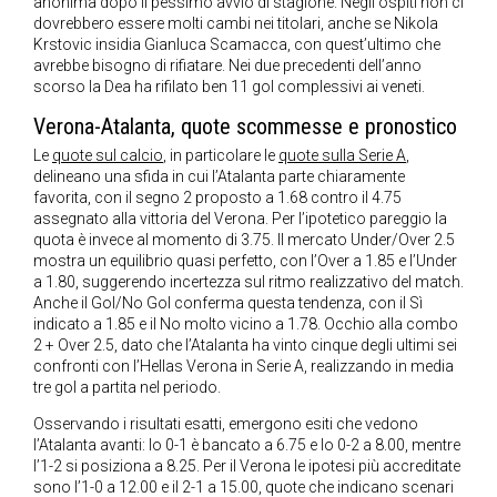
anonima dopo il pessimo avvio di stagione. Negli ospiti non ci
dovrebbero essere molti cambi nei titolari, anche se Nikola
Krstovic insidia Gianluca Scamacca, con quest’ultimo che
avrebbe bisogno di rifiatare. Nei due precedenti dell’anno
scorso la Dea ha rifilato ben 11 gol complessivi ai veneti.
Verona-Atalanta, quote scommesse e pronostico
Le
quote sul calcio
, in particolare le
quote sulla Serie A
,
delineano una sfida in cui l’Atalanta parte chiaramente
favorita, con il segno 2 proposto a 1.68 contro il 4.75
assegnato alla vittoria del Verona. Per l’ipotetico pareggio la
quota è invece al momento di 3.75. Il mercato Under/Over 2.5
mostra un equilibrio quasi perfetto, con l’Over a 1.85 e l’Under
a 1.80, suggerendo incertezza sul ritmo realizzativo del match.
Anche il Gol/No Gol conferma questa tendenza, con il Sì
indicato a 1.85 e il No molto vicino a 1.78. Occhio alla combo
2 + Over 2.5, dato che l’Atalanta ha vinto cinque degli ultimi sei
confronti con l’Hellas Verona in Serie A, realizzando in media
tre gol a partita nel periodo.
Osservando i risultati esatti, emergono esiti che vedono
l’Atalanta avanti: lo 0-1 è bancato a 6.75 e lo 0-2 a 8.00, mentre
l’1-2 si posiziona a 8.25. Per il Verona le ipotesi più accreditate
sono l’1-0 a 12.00 e il 2-1 a 15.00, quote che indicano scenari