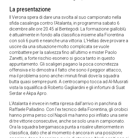
La presentazione
Il Verona spera di dare una svolta al suo campionato nella
sfida casalinga contro l’Atalanta, in programma sabato 6
dicembre alle ore 20.45 al Bentegodi. La formazione gialloblù
è attualmente in fondo alla classifica insieme alla Fiorentina
con soli 6 punti e neanche una vittoria. L’Hellas deve provare a
uscire da una situazione molto complicata se vuole
combattere per la salvezza fino all’ultimo e mister Paolo
Zanetti, a forte rischio esonero si gioca tanto in questo
appuntamento. Gli scaligeri pagano la poca concretezza
offensiva e lo dimostra il fatto che sono il peggior attacco,
ma il problema sono anche i minuti finali dove la squadra
butta quasi sempre punti. A centrocampo tocca ad Al-Musrati
vista la squalifica di Roberto Gagliardini e gli infortuni di Suat
Serdar e Akpa Apro.
L’Atalanta è invece in netta ripresa dall’arrivo in panchina di
Raffaele Palladino. Con l’ex tecnico della Fiorentina, gli orobici
hanno prima perso col Napoli ma hanno poi infilato una serie
di tre vittorie consecutive, anche se solo una in campionato.
Ora la squadra bergamasca punta a risalire ulteriormente in
classifica, dato che al momento è ancora in una posizione