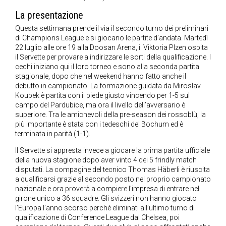
La presentazione
Questa settimana prende il via il secondo turno dei preliminari
di Champions League e si giocano le partite d’andata. Martedì
22 luglio alle ore 19 alla Doosan Arena, il Viktoria Plzen ospita
il Servette per provare a indirizzare le sorti della qualificazione. I
cechi iniziano qui il loro torneo e sono alla seconda partita
stagionale, dopo che nel weekend hanno fatto anche il
debutto in campionato. La formazione guidata da Miroslav
Koubek è partita con il piede giusto vincendo per 1-5 sul
campo del Pardubice, ma ora il livello dell’avversario è
superiore. Tra le amichevoli della pre-season dei rossoblù, la
più importante è stata con i tedeschi del Bochum ed è
terminata in parità (1-1).
Il Servette si appresta invece a giocare la prima partita ufficiale
della nuova stagione dopo aver vinto 4 dei 5 frindly match
disputati. La compagine del tecnico Thomas Häberli è riuscita
a qualificarsi grazie al secondo posto nel proprio campionato
nazionale e ora proverà a compiere l’impresa di entrare nel
girone unico a 36 squadre. Gli svizzeri non hanno giocato
l’Europa l’anno scorso perché eliminati all’ultimo turno di
qualificazione di Conference League dal Chelsea, poi