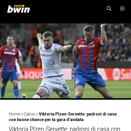
Vai
al
contenuto
MENU
Home
»
Calcio
»
Viktoria Plzen-Servette: padroni di casa
con buone chance per la gara d’andata
Viktoria Plzen-Servette: padroni di casa con