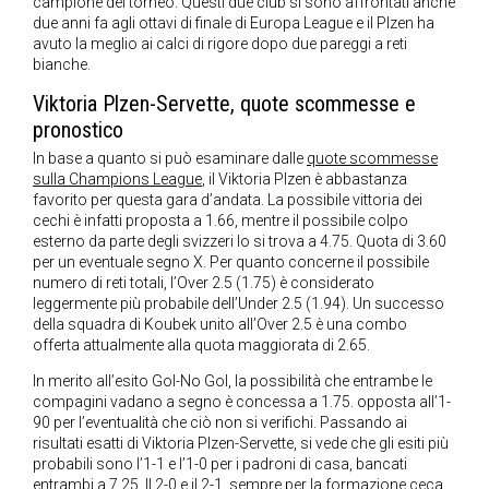
campione del torneo. Questi due club si sono affrontati anche
due anni fa agli ottavi di finale di Europa League e il Plzen ha
avuto la meglio ai calci di rigore dopo due pareggi a reti
bianche.
Viktoria Plzen-Servette, quote scommesse e
pronostico
In base a quanto si può esaminare dalle
quote scommesse
sulla Champions League
, il Viktoria Plzen è abbastanza
favorito per questa gara d’andata. La possibile vittoria dei
cechi è infatti proposta a 1.66, mentre il possibile colpo
esterno da parte degli svizzeri lo si trova a 4.75. Quota di 3.60
per un eventuale segno X. Per quanto concerne il possibile
numero di reti totali, l’Over 2.5 (1.75) è considerato
leggermente più probabile dell’Under 2.5 (1.94). Un successo
della squadra di Koubek unito all’Over 2.5 è una combo
offerta attualmente alla quota maggiorata di 2.65.
In merito all’esito Gol-No Gol, la possibilità che entrambe le
compagini vadano a segno è concessa a 1.75. opposta all’1-
90 per l’eventualità che ciò non si verifichi. Passando ai
risultati esatti di Viktoria Plzen-Servette, si vede che gli esiti più
probabili sono l’1-1 e l’1-0 per i padroni di casa, bancati
entrambi a 7.25. Il 2-0 e il 2-1, sempre per la formazione ceca,