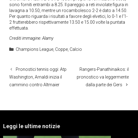
sono forniti entrambi a 8.25. Il pareggio a reti inviolate figura in
lavagna a 10.50, mentre un rocambolesco 2-2 è dato a 14.50.
Per quanto riguarda i risultati a favore degli elvetici, lo 0-1 e l’1-
2 frutterebbero rispettivamente 13.50 e 15.00 volte la puntata
effettuata.
Crediti immagine: Alamy
Categorie
Champions League
,
Coppe
,
Calcio
Pronostici tennis oggi: Atp
Rangers-Panathinaikos: il
Washington, Arnaldi inizia il
pronostico va leggermente
cammino contro Altmaier
dalla parte dei Gers
Leggi le ultime notizie