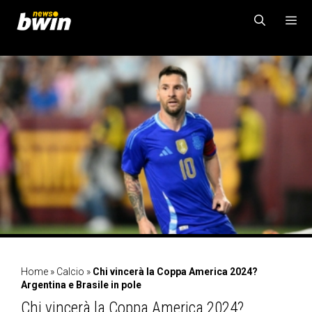
Vai
al
contenuto
MENU
Home
»
Calcio
»
Chi vincerà la Coppa America 2024?
Argentina e Brasile in pole
Chi vincerà la Coppa America 2024?