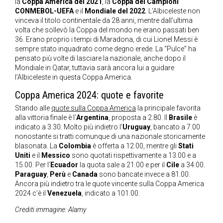
la
Coppa America del 2021
, la
Coppa dei Campioni
CONMEBOL-UEFA
e il
Mondiale del 2022
. L’Albiceleste non
vinceva il titolo continentale da 28 anni, mentre dall’ultima
volta che sollevò la Coppa del mondo ne erano passati ben
36. Erano proprio i tempi di Maradona, di cui Lionel Messi è
sempre stato inquadrato come degno erede. La “Pulce” ha
pensato più volte di lasciare la nazionale, anche dopo il
Mondiale in Qatar, tuttavia sarà ancora lui a guidare
l’Albiceleste in questa Coppa America.
Coppa America 2024: quote e favorite
Stando alle
quote sulla Coppa America
la principale favorita
alla vittoria finale è l’
Argentina
, proposta a 2.80. Il
Brasile
è
indicato a 3.30. Molto più indietro l’
Uruguay
, bancato a 7.00
nonostante si tratti comunque di una nazionale storicamente
blasonata. La
Colombia
è offerta a 12.00, mentre gli
Stati
Uniti
e il
Messico
sono quotati rispettivamente a 13.00 e a
15.00. Per l’
Ecuador
la quota sale a 21.00 e per il
Cile
a 34.00.
Paraguay
,
Perù
e
Canada
sono bancate invece a 81.00.
Ancora più indietro tra le quote vincente sulla Coppa America
2024 c’è il
Venezuela
, indicato a 101.00.
Crediti immagine: Alamy