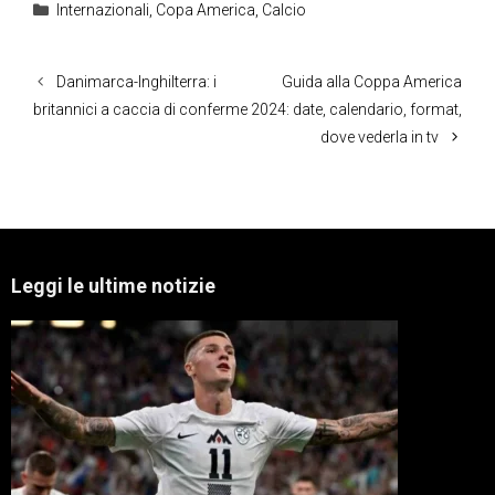
Categorie
Internazionali
,
Copa America
,
Calcio
Danimarca-Inghilterra: i
Guida alla Coppa America
britannici a caccia di conferme
2024: date, calendario, format,
dove vederla in tv
Leggi le ultime notizie