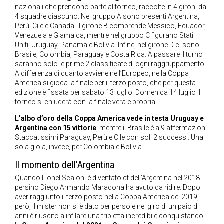
nazionali che prendono parte al torneo, raccolte in 4 gironi da
4 squadre ciascuno. Nel gruppo A sono presenti Argentina,
Perù, Cile e Canada. Il girone B comprende Messico, Ecuador,
Venezuela e Giamaica, mentre nel gruppo C figurano Stati
Uniti, Uruguay, Panama e Bolivia. Infine, nel girone D ci sono
Brasile, Colombia, Paraguay e Costa Rica. A passare il turno
saranno solo le prime 2 classificate di ogni raggruppamento.
A differenza di quanto avviene nell’Europeo, nella Coppa
America si gioca la finale per il terzo posto, che per questa
edizione è fissata per sabato 13 luglio. Domenica 14 luglio il
torneo si chiuderà con la finale vera e propria.
L’albo d’oro della Coppa America vede in testa Uruguay e
Argentina con 15 vittorie
, mentre il Brasile è a 9 affermazioni.
Staccatissimi Paraguay, Perù e Cile con soli 2 successi. Una
sola gioia, invece, per Colombia e Bolivia.
Il momento dell’Argentina
Quando Lionel Scaloni è diventato ct dell’Argentina nel 2018
persino Diego Armando Maradona ha avuto da ridire. Dopo
aver raggiunto il terzo posto nella Coppa America del 2019,
però, il mister non si è dato per perso e nel giro di un paio di
anni è riuscito a infilare una tripletta incredibile conquistando