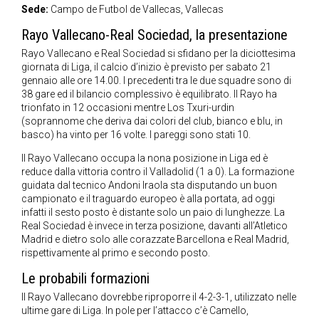
Sede:
Campo de Futbol de Vallecas, Vallecas
Rayo Vallecano-Real Sociedad, la presentazione
Rayo Vallecano e Real Sociedad si sfidano per la diciottesima
giornata di Liga, il calcio d’inizio è previsto per sabato 21
gennaio alle ore 14.00. I precedenti tra le due squadre sono di
38 gare ed il bilancio complessivo è equilibrato. Il Rayo ha
trionfato in 12 occasioni mentre Los Txuri-urdin
(soprannome che deriva dai colori del club, bianco e blu, in
basco) ha vinto per 16 volte. I pareggi sono stati 10.
Il Rayo Vallecano occupa la nona posizione in Liga ed è
reduce dalla vittoria contro il Valladolid (1 a 0). La formazione
guidata dal tecnico Andoni Iraola sta disputando un buon
campionato e il traguardo europeo è alla portata, ad oggi
infatti il sesto posto è distante solo un paio di lunghezze. La
Real Sociedad è invece in terza posizione, davanti all’Atletico
Madrid e dietro solo alle corazzate Barcellona e Real Madrid,
rispettivamente al primo e secondo posto.
Le probabili formazioni
Il Rayo Vallecano dovrebbe riproporre il 4-2-3-1, utilizzato nelle
ultime gare di Liga. In pole per l’attacco c’è Camello,