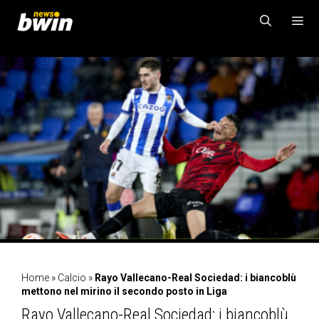
Vai
al
contenuto
MENU
Home
»
Calcio
»
Rayo Vallecano-Real Sociedad: i biancoblù
mettono nel mirino il secondo posto in Liga
Rayo Vallecano-Real Sociedad: i biancoblù