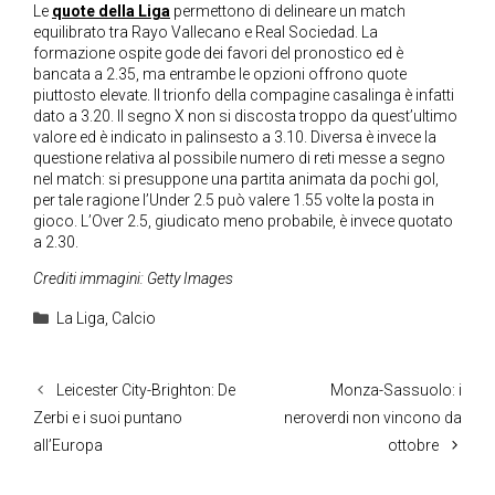
Le
quote della Liga
permettono di delineare un match
equilibrato tra Rayo Vallecano e Real Sociedad. La
formazione ospite gode dei favori del pronostico ed è
bancata a 2.35, ma entrambe le opzioni offrono quote
piuttosto elevate. Il trionfo della compagine casalinga è infatti
dato a 3.20. Il segno X non si discosta troppo da quest’ultimo
valore ed è indicato in palinsesto a 3.10. Diversa è invece la
questione relativa al possibile numero di reti messe a segno
nel match: si presuppone una partita animata da pochi gol,
per tale ragione l’Under 2.5 può valere 1.55 volte la posta in
gioco. L’Over 2.5, giudicato meno probabile, è invece quotato
a 2.30.
Crediti immagini: Getty Images
Categorie
La Liga
,
Calcio
Leicester City-Brighton: De
Monza-Sassuolo: i
Zerbi e i suoi puntano
neroverdi non vincono da
all’Europa
ottobre