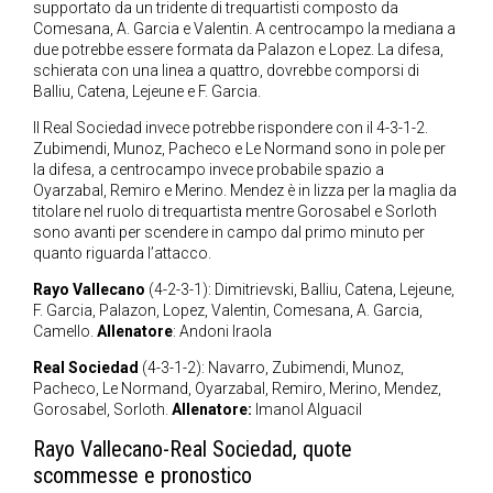
supportato da un tridente di trequartisti composto da
Comesana, A. Garcia e Valentin. A centrocampo la mediana a
due potrebbe essere formata da Palazon e Lopez. La difesa,
schierata con una linea a quattro, dovrebbe comporsi di
Balliu, Catena, Lejeune e F. Garcia.
Il Real Sociedad invece potrebbe rispondere con il 4-3-1-2.
Zubimendi, Munoz, Pacheco e Le Normand sono in pole per
la difesa, a centrocampo invece probabile spazio a
Oyarzabal, Remiro e Merino. Mendez è in lizza per la maglia da
titolare nel ruolo di trequartista mentre Gorosabel e Sorloth
sono avanti per scendere in campo dal primo minuto per
quanto riguarda l’attacco.
Rayo Vallecano
(4-2-3-1): Dimitrievski, Balliu, Catena, Lejeune,
F. Garcia, Palazon, Lopez, Valentin, Comesana, A. Garcia,
Camello.
Allenatore
: Andoni Iraola
Real Sociedad
(4-3-1-2): Navarro, Zubimendi, Munoz,
Pacheco, Le Normand, Oyarzabal, Remiro, Merino, Mendez,
Gorosabel, Sorloth.
Allenatore:
Imanol Alguacil
Rayo Vallecano-Real Sociedad, quote
scommesse e pronostico