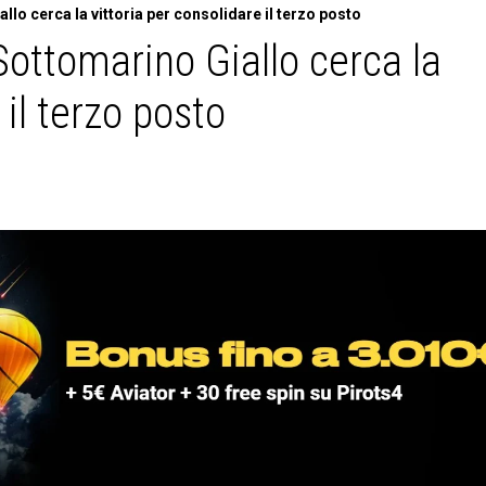
allo cerca la vittoria per consolidare il terzo posto
l Sottomarino Giallo cerca la
 il terzo posto