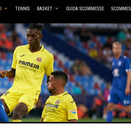
O
TENNIS
BASKET
GUIDA SCOMMESSE
SCOMMES