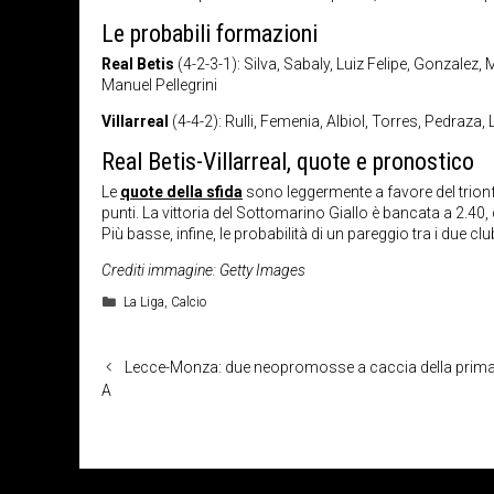
Le probabili formazioni
Real Betis
(4-2-3-1): Silva, Sabaly, Luiz Felipe, Gonzalez
Manuel Pellegrini
Villarreal
(4-4-2): Rulli, Femenia, Albiol, Torres, Pedraz
Real Betis-Villarreal, quote e pronostico
Le
quote della sfida
sono leggermente a favore del trionfo
punti. La vittoria del Sottomarino Giallo è bancata a 2.40,
Più basse, infine, le probabilità di un pareggio tra i due clu
Crediti immagine: Getty Images
Categorie
La Liga
,
Calcio
Lecce-Monza: due neopromosse a caccia della prima v
A