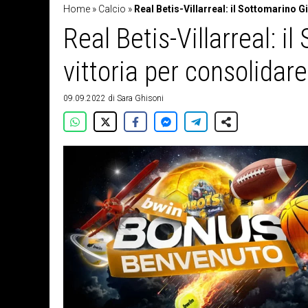
Home
»
Calcio
»
Real Betis-Villarreal: il Sottomarino Gi
Real Betis-Villarreal: i
vittoria per consolidare
09.09.2022
di
Sara Ghisoni