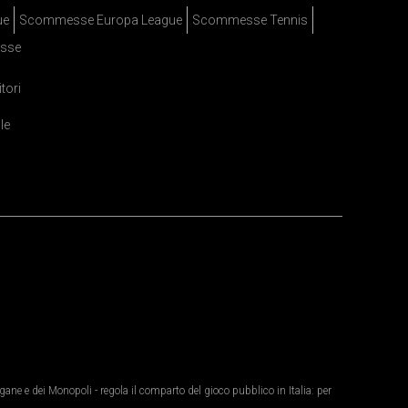
ue
Scommesse Europa League
Scommesse Tennis
sse
itori
le
ane e dei Monopoli - regola il comparto del gioco pubblico in Italia: per