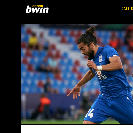
Vai
al
CALCI
contenuto