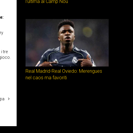
l’ultima al Camp Nou
e:
ry
i tre
 gioco.
Real Madrid-Real Oviedo: Merengues
nel caos ma favoriti
ppa