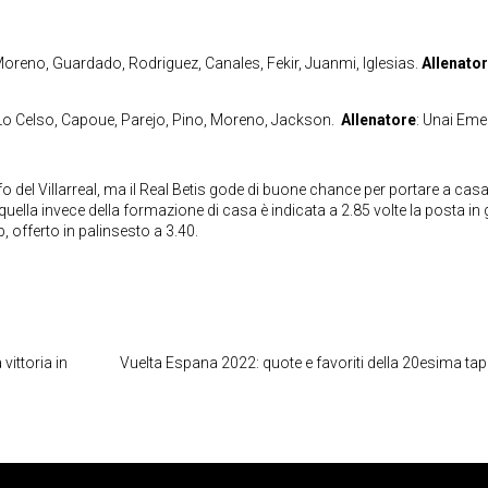
, Moreno, Guardado, Rodriguez, Canales, Fekir, Juanmi, Iglesias.
Allenator
a, Lo Celso, Capoue, Parejo, Pino, Moreno, Jackson.
Allenatore
: Unai Eme
 del Villarreal, ma il Real Betis gode di buone chance per portare a casa 
 quella invece della formazione di casa è indicata a 2.85 volte la posta in
b, offerto in palinsesto a 3.40.
ittoria in
Vuelta Espana 2022: quote e favoriti della 20esima ta