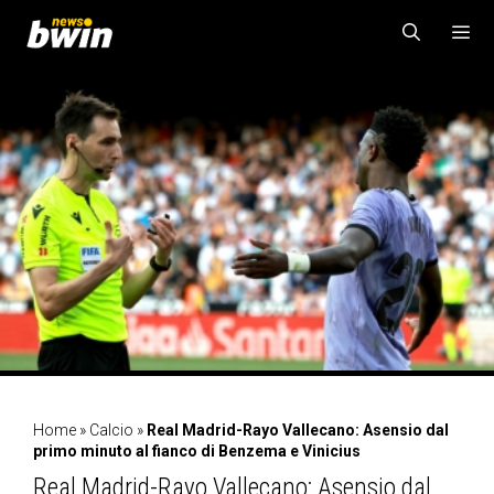
Vai
al
contenuto
MENU
Home
»
Calcio
»
Real Madrid-Rayo Vallecano: Asensio dal
primo minuto al fianco di Benzema e Vinicius
Real Madrid-Rayo Vallecano: Asensio dal