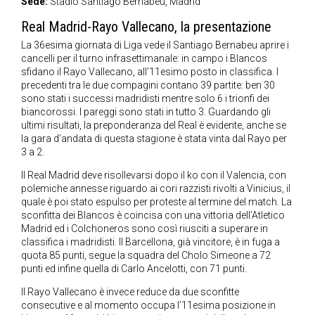
Sede:
Stadio Santiago Bernabeu, Madrid
Real Madrid-Rayo Vallecano, la presentazione
La 36esima giornata di Liga vede il Santiago Bernabeu aprire i
cancelli per il turno infrasettimanale: in campo i Blancos
sfidano il Rayo Vallecano, all’11esimo posto in classifica. I
precedenti tra le due compagini contano 39 partite: ben 30
sono stati i successi madridisti mentre solo 6 i trionfi dei
biancorossi. I pareggi sono stati in tutto 3. Guardando gli
ultimi risultati, la preponderanza del Real è evidente, anche se
la gara d’andata di questa stagione è stata vinta dal Rayo per
3 a 2.
Il Real Madrid deve risollevarsi dopo il ko con il Valencia, con
polemiche annesse riguardo ai cori razzisti rivolti a Vinicius, il
quale è poi stato espulso per proteste al termine del match. La
sconfitta dei Blancos è coincisa con una vittoria dell’Atletico
Madrid ed i Colchoneros sono così riusciti a superare in
classifica i madridisti. Il Barcellona, già vincitore, è in fuga a
quota 85 punti, segue la squadra del Cholo Simeone a 72
punti ed infine quella di Carlo Ancelotti, con 71 punti.
Il Rayo Vallecano è invece reduce da due sconfitte
consecutive e al momento occupa l’11esima posizione in