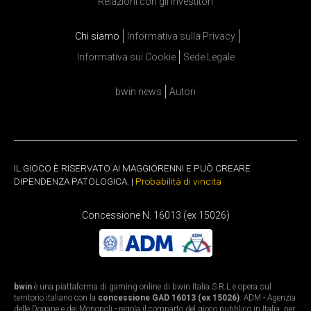
Relazioni con gli investitori
Chi siamo
Informativa sulla Privacy
Informativa sui Cookie
Sede Legale
bwin news
Autori
IL GIOCO È RISERVATO AI MAGGIORENNI E PUÒ CREARE
DIPENDENZA PATOLOGICA. |
Probabilità di vincita
Concessione N. 16013 (ex 15026)
bwin
è una piattaforma di gaming online di bwin Italia S.R.L e opera sul
territorio italiano con la
concessione GAD 16013 (ex 15026)
. ADM - Agenzia
delle Dogane e dei Monopoli - regola il comparto del gioco pubblico in Italia: per