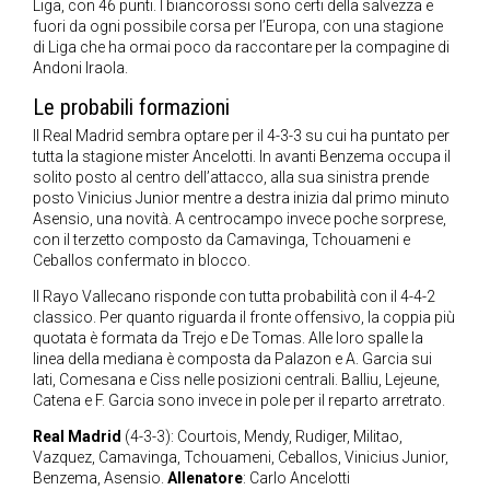
Liga, con 46 punti. I biancorossi sono certi della salvezza e
fuori da ogni possibile corsa per l’Europa, con una stagione
di Liga che ha ormai poco da raccontare per la compagine di
Andoni Iraola.
Le probabili formazioni
Il Real Madrid sembra optare per il 4-3-3 su cui ha puntato per
tutta la stagione mister Ancelotti. In avanti Benzema occupa il
solito posto al centro dell’attacco, alla sua sinistra prende
posto Vinicius Junior mentre a destra inizia dal primo minuto
Asensio, una novità. A centrocampo invece poche sorprese,
con il terzetto composto da Camavinga, Tchouameni e
Ceballos confermato in blocco.
Il Rayo Vallecano risponde con tutta probabilità con il 4-4-2
classico. Per quanto riguarda il fronte offensivo, la coppia più
quotata è formata da Trejo e De Tomas. Alle loro spalle la
linea della mediana è composta da Palazon e A. Garcia sui
lati, Comesana e Ciss nelle posizioni centrali. Balliu, Lejeune,
Catena e F. Garcia sono invece in pole per il reparto arretrato.
Real Madrid
(4-3-3): Courtois, Mendy, Rudiger, Militao,
Vazquez, Camavinga, Tchouameni, Ceballos, Vinicius Junior,
Benzema, Asensio.
Allenatore
: Carlo Ancelotti