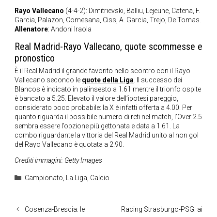
Rayo Vallecano
(4-4-2): Dimitrievski, Balliu, Lejeune, Catena, F.
Garcia, Palazon, Comesana, Ciss, A. Garcia, Trejo, De Tomas.
Allenatore
: Andoni Iraola
Real Madrid-Rayo Vallecano, quote scommesse e
pronostico
È il Real Madrid il grande favorito nello scontro con il Rayo
Vallecano secondo le
quote della Liga
. Il successo dei
Blancos è indicato in palinsesto a 1.61 mentre il trionfo ospite
è bancato a 5.25. Elevato il valore dell’ipotesi pareggio,
considerato poco probabile: la X è infatti offerta a 4.00. Per
quanto riguarda il possibile numero di reti nel match, l’Over 2.5
sembra essere l’opzione più gettonata e data a 1.61. La
combo riguardante la vittoria del Real Madrid unito al non gol
del Rayo Vallecano è quotata a 2.90.
Crediti immagini: Getty Images
Categorie
Campionato
,
La Liga
,
Calcio
Cosenza-Brescia: le
Racing Strasburgo-PSG: ai