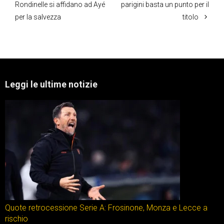
Rondinelle si affidano ad Ayé
parigini basta un punto per il
per la salvezza
titolo
Leggi le ultime notizie
Quote retrocessione Serie A: Frosinone, Monza e Lecce a
rischio