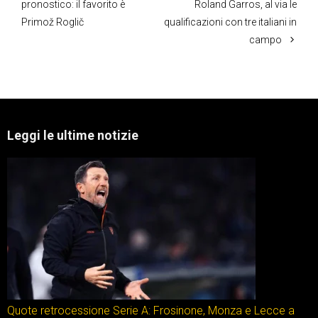
pronostico: il favorito è
Roland Garros, al via le
Primož Roglič
qualificazioni con tre italiani in
campo
Leggi le ultime notizie
Quote retrocessione Serie A: Frosinone, Monza e Lecce a