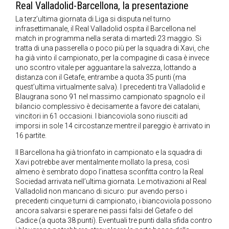
Real Valladolid-Barcellona, la presentazione
La terz’ultima giornata di Liga si disputa nel turno
infrasettimanale, il Real Valladolid ospita il Barcellona nel
match in programma nella serata di martedì 23 maggio. Si
tratta di una passerella o poco più per la squadra di Xavi, che
ha già vinto il campionato, per la compagine di casa è invece
uno scontro vitale per agguantare la salvezza, lottando a
distanza con il Getafe, entrambe a quota 35 punti (ma
quest’ultima virtualmente salva). I precedenti tra Valladolid e
Blaugrana sono 91 nel massimo campionato spagnolo e il
bilancio complessivo è decisamente a favore dei catalani,
vincitori in 61 occasioni. I biancoviola sono riusciti ad
imporsi in sole 14 circostanze mentre il pareggio è arrivato in
16 partite.
Il Barcellona ha già trionfato in campionato e la squadra di
Xavi potrebbe aver mentalmente mollato la presa, così
almeno è sembrato dopo l’inattesa sconfitta contro la Real
Sociedad arrivata nell’ultima giornata. Le motivazioni al Real
Valladolid non mancano di sicuro: pur avendo perso i
precedenti cinque turni di campionato, i biancoviola possono
ancora salvarsi e sperare nei passi falsi del Getafe o del
Cadice (a quota 38 punti). Eventuali tre punti dalla sfida contro