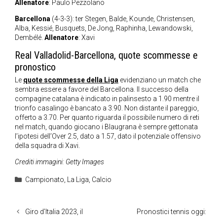
Allenatore
: Paulo Pezzolano
Barcellona
(4-3-3): ter Stegen, Balde, Kounde, Christensen,
Alba, Kessié, Busquets, De Jong, Raphinha, Lewandowski,
Dembélé.
Allenatore
: Xavi
Real Valladolid-Barcellona, quote scommesse e
pronostico
Le
quote scommesse della Liga
evidenziano un match che
sembra essere a favore del Barcellona. Il successo della
compagine catalana è indicato in palinsesto a 1.90 mentre il
trionfo casalingo è bancato a 3.90. Non distante il pareggio,
offerto a 3.70. Per quanto riguarda il possibile numero di reti
nel match, quando giocano i Blaugrana è sempre gettonata
l’ipotesi dell’Over 2.5, dato a 1.57, dato il potenziale offensivo
della squadra di Xavi.
Crediti immagini: Getty Images
Categorie
Campionato
,
La Liga
,
Calcio
Giro d’Italia 2023, il
Pronostici tennis oggi: