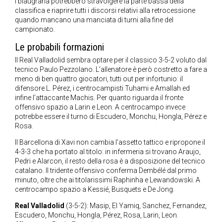
i blaugrana potrebbero stravolgere la parte bassa della
classifica e riaprire tutti i discorsi relativi alla retrocessione
quando mancano una manciata di turni alla fine del
campionato.
Le probabili formazioni
Il Real Valladolid sembra optare per il classico 3-5-2 voluto dal
tecnico Paulo Pezzolano. L’allenatore è però costretto a fare a
meno di ben quattro giocatori, tutti out per infortunio: il
difensore L. Pérez, i centrocampisti Tuhami e Amallah ed
infine l’attaccante Machis. Per quanto riguarda il fronte
offensivo spazio a Larin e Leon. A centrocampo invece
potrebbe essere il turno di Escudero, Monchu, Hongla, Pérez e
Rosa.
Il Barcellona di Xavi non cambia l’assetto tattico e ripropone il
4-3-3 che ha portato al titolo: in infermeria si trovano Araujo,
Pedri e Alarcon, il resto della rosa è a disposizione del tecnico
catalano. Il tridente offensivo conferma Dembélé dal primo
minuto, oltre che ai titolarissimi Raphinha e Lewandowski. A
centrocampo spazio a Kessié, Busquets e De Jong.
Real Valladolid
(3-5-2): Masip, El Yamiq, Sanchez, Fernandez,
Escudero, Monchu, Hongla, Pérez, Rosa, Larin, Leon.