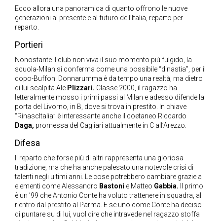
Ecco allora una panoramica di quanto offrono le nuove
generazioni al presente e al futuro dell’Italia, reparto per
reparto.
Portieri
Nonostante il club non viva il suo momento più fulgido, la
scuola-Milan si conferma come una possibile “dinastia”, per il
dopo-Buffon. Donnarumma è da tempo una realtà, ma dietro
di lui scalpita Ale
Plizzari.
Classe 2000, il ragazzo ha
letteralmente mosso i primi passi al Milan e adesso difende la
porta del Livorno, in B, dove si trova in prestito. In chiave
“RinascItalia” è interessante anche il coetaneo Riccardo
Daga,
promessa del Cagliari attualmente in C all’Arezzo.
Difesa
Il reparto che forse più di altri rappresenta una gloriosa
tradizione, ma che ha anche palesato una notevole crisi di
talenti negli ultimi anni. Le cose potrebbero cambiare grazie a
elementi come Alessandro
Bastoni
e Matteo
Gabbia.
Il primo
è un ’99 che Antonio Conte ha voluto trattenere in squadra, al
rientro dal prestito al Parma. E se uno come Conte ha deciso
di puntare su di lui, vuol dire che intravede nel ragazzo stoffa