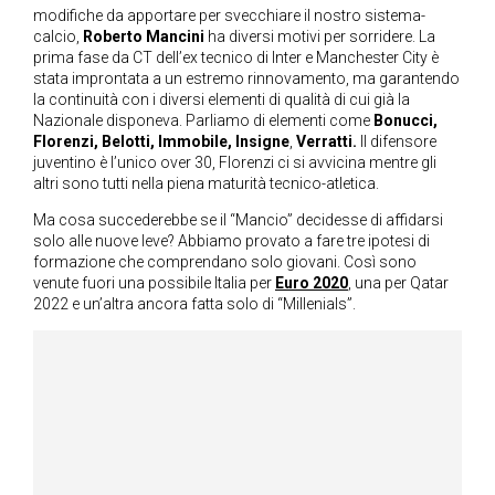
modifiche da apportare per svecchiare il nostro sistema-
calcio,
Roberto Mancini
ha diversi motivi per sorridere. La
prima fase da CT dell’ex tecnico di Inter e Manchester City è
stata improntata a un estremo rinnovamento, ma garantendo
la continuità con i diversi elementi di qualità di cui già la
Nazionale disponeva. Parliamo di elementi come
Bonucci,
Florenzi, Belotti, Immobile, Insigne
,
Verratti.
Il difensore
juventino è l’unico over 30, Florenzi ci si avvicina mentre gli
altri sono tutti nella piena maturità tecnico-atletica.
Ma cosa succederebbe se il “Mancio” decidesse di affidarsi
solo alle nuove leve? Abbiamo provato a fare tre ipotesi di
formazione che comprendano solo giovani. Così sono
venute fuori una possibile Italia per
Euro 2020
, una per Qatar
2022 e un’altra ancora fatta solo di “Millenials”.