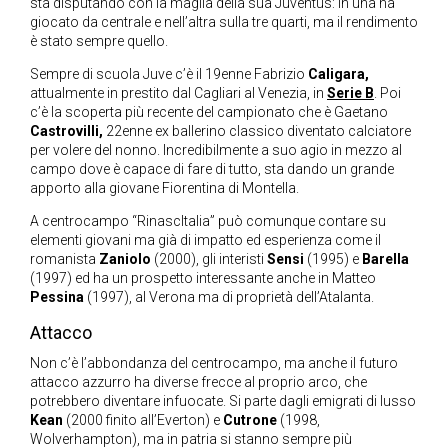
sta disputando con la maglia della sua Juventus: in una ha
giocato da centrale e nell’altra sulla tre quarti, ma il rendimento
è stato sempre quello.
Sempre di scuola Juve c’è il 19enne Fabrizio
Caligara,
attualmente in prestito dal Cagliari al Venezia, in
Serie B
. Poi
c’è la scoperta più recente del campionato che è Gaetano
Castrovilli,
22enne ex ballerino classico diventato calciatore
per volere del nonno. Incredibilmente a suo agio in mezzo al
campo dove è capace di fare di tutto, sta dando un grande
apporto alla giovane Fiorentina di Montella.
A centrocampo “RinascItalia” può comunque contare su
elementi giovani ma già di impatto ed esperienza come il
romanista
Zaniolo
(2000), gli interisti
Sensi
(1995) e
Barella
(1997) ed ha un prospetto interessante anche in Matteo
Pessina
(1997), al Verona ma di proprietà dell’Atalanta.
Attacco
Non c’è l’abbondanza del centrocampo, ma anche il futuro
attacco azzurro ha diverse frecce al proprio arco, che
potrebbero diventare infuocate. Si parte dagli emigrati di lusso
Kean
(2000 finito all’Everton) e
Cutrone
(1998,
Wolverhampton), ma in patria si stanno sempre più