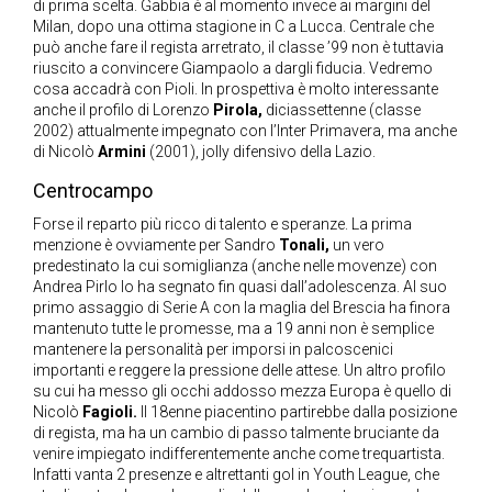
di prima scelta. Gabbia è al momento invece ai margini del
Milan, dopo una ottima stagione in C a Lucca. Centrale che
può anche fare il regista arretrato, il classe ’99 non è tuttavia
riuscito a convincere Giampaolo a dargli fiducia. Vedremo
cosa accadrà con Pioli. In prospettiva è molto interessante
anche il profilo di Lorenzo
Pirola,
diciassettenne (classe
2002) attualmente impegnato con l’Inter Primavera, ma anche
di Nicolò
Armini
(2001), jolly difensivo della Lazio.
Centrocampo
Forse il reparto più ricco di talento e speranze. La prima
menzione è ovviamente per Sandro
Tonali,
un vero
predestinato la cui somiglianza (anche nelle movenze) con
Andrea Pirlo lo ha segnato fin quasi dall’adolescenza. Al suo
primo assaggio di Serie A con la maglia del Brescia ha finora
mantenuto tutte le promesse, ma a 19 anni non è semplice
mantenere la personalità per imporsi in palcoscenici
importanti e reggere la pressione delle attese. Un altro profilo
su cui ha messo gli occhi addosso mezza Europa è quello di
Nicolò
Fagioli.
Il 18enne piacentino partirebbe dalla posizione
di regista, ma ha un cambio di passo talmente bruciante da
venire impiegato indifferentemente anche come trequartista.
Infatti vanta 2 presenze e altrettanti gol in Youth League, che