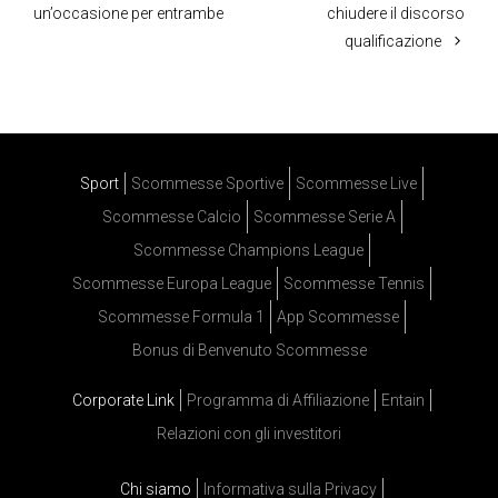
un’occasione per entrambe
chiudere il discorso
qualificazione
Sport
Scommesse Sportive
Scommesse Live
Scommesse Calcio
Scommesse Serie A
Scommesse Champions League
Scommesse Europa League
Scommesse Tennis
Scommesse Formula 1
App Scommesse
Bonus di Benvenuto Scommesse
Corporate Link
Programma di Affiliazione
Entain
Relazioni con gli investitori
Chi siamo
Informativa sulla Privacy