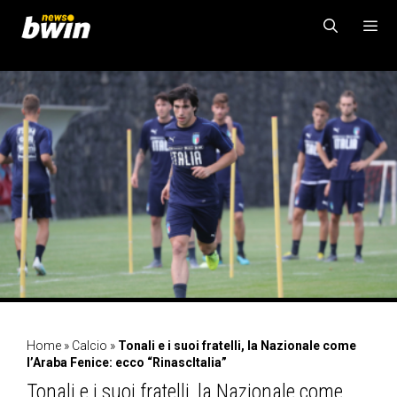
Vai
al
contenuto
MENU
Home
»
Calcio
»
Tonali e i suoi fratelli, la Nazionale come
l’Araba Fenice: ecco “RinascItalia”
Tonali e i suoi fratelli, la Nazionale come