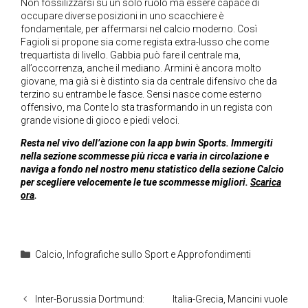
Non fossilizzarsi su un solo ruolo ma essere capace di
occupare diverse posizioni in uno scacchiere è
fondamentale, per affermarsi nel calcio moderno. Così
Fagioli si propone sia come regista extra-lusso che come
trequartista di livello. Gabbia può fare il centrale ma,
all’occorrenza, anche il mediano. Armini è ancora molto
giovane, ma già si è distinto sia da centrale difensivo che da
terzino su entrambe le fasce. Sensi nasce come esterno
offensivo, ma Conte lo sta trasformando in un regista con
grande visione di gioco e piedi veloci.
Resta nel vivo dell’azione con la app bwin Sports. Immergiti
nella sezione scommesse più ricca e varia in circolazione e
naviga a fondo nel nostro menu statistico della sezione Calcio
per scegliere velocemente le tue scommesse migliori.
Scarica
ora
.
Categorie
Calcio
,
Infografiche sullo Sport e Approfondimenti
Inter-Borussia Dortmund:
Italia-Grecia, Mancini vuole