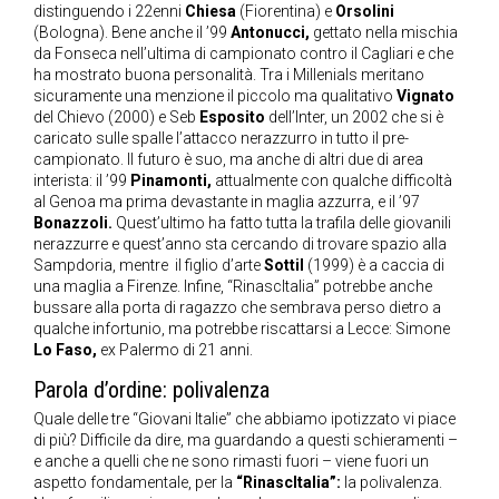
distinguendo i 22enni
Chiesa
(Fiorentina) e
Orsolini
(Bologna). Bene anche il ’99
Antonucci,
gettato nella mischia
da Fonseca nell’ultima di campionato contro il Cagliari e che
ha mostrato buona personalità. Tra i Millenials meritano
sicuramente una menzione il piccolo ma qualitativo
Vignato
del Chievo (2000) e Seb
Esposito
dell’Inter, un 2002 che si è
caricato sulle spalle l’attacco nerazzurro in tutto il pre-
campionato. Il futuro è suo, ma anche di altri due di area
interista: il ’99
Pinamonti,
attualmente con qualche difficoltà
al Genoa ma prima devastante in maglia azzurra, e il ’97
Bonazzoli.
Quest’ultimo ha fatto tutta la trafila delle giovanili
nerazzurre e quest’anno sta cercando di trovare spazio alla
Sampdoria, mentre il figlio d’arte
Sottil
(1999) è a caccia di
una maglia a Firenze. Infine, “RinascItalia” potrebbe anche
bussare alla porta di ragazzo che sembrava perso dietro a
qualche infortunio, ma potrebbe riscattarsi a Lecce: Simone
Lo Faso,
ex Palermo di 21 anni.
Parola d’ordine: polivalenza
Quale delle tre “Giovani Italie” che abbiamo ipotizzato vi piace
di più? Difficile da dire, ma guardando a questi schieramenti –
e anche a quelli che ne sono rimasti fuori – viene fuori un
aspetto fondamentale, per la
“RinascItalia”:
la polivalenza.