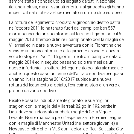
sempre stato riconosciuto ed elogiato da tutti, Nazionale
italiana inclusa, ma gli svariati infortuni al ginocchio gli hanno
impedito il salto che avrebbe meritato in un top club europeo.
La rottura del legamento crociato al ginocchio destro patita
nell’ottobre 2011 lo ha tenuto fuori dai campi per ben 557
giorni, sancendo un suo ritorno sul terreno di gioco solo il 6
maggio 2013. Il tempo di finire il campionato con la maglia del
Villarreal ed iniziare la nuova avventura con la Fiorentina che
subisce un nuovo infortunio al legamento crociato: questa
volta lo stop è di “soli” 115 giorni. Il rientro in campo è datato
maggio 2014 ed in seguito passano solo tre mesi da un
nuovo infortunio, la rottura del legamento collaterale mediale:
anche in questo caso un fermo dell’attività sportiva per quasi
un anno. Nella stagione 2016/2017 subisce una nuova
rottura del legamento crociato, l’ennesimo stop di un vero e
proprio calvario sportivo.
Pepito Rossi ha indubbiamente giocato le sue migliori
stagioni con la maglia del Villarreal: 82 gol in 192 partite in
Liga, dove ha indossato anche le maglie di Celta Vigo e
Levante. Non è mancata però l’esperienza in Premier League
con le maglie di Manchester United (nel settore giovanile) e
Newcastle, oltre che in MLS con i colori del Real Salt Lake City.