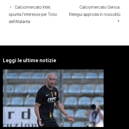
Calciomercato Inter,
Calciomercato Genoa:
spunta l’interesse per Toloi
Retegui approda in rossoblù
dell’Atalanta
Leggi le ultime notizie