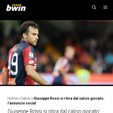
Vai
al
contenuto
MENU
Home
»
Calcio
»
Giuseppe Rossi si ritira dal calcio giocato:
l’annuncio social
Giuseppe Rossi si ritira dal calcio giocato: