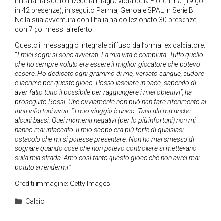
In Italia ha scelto invece la maglia viola della Fiorentina (19 gol
in 42 presenze), in seguito Parma, Genoa e SPAL in Serie B.
Nella sua avventura con l’Italia ha collezionato 30 presenze,
con 7 gol messi a referto.
Questo il messaggio integrale diffuso dall’ormai ex calciatore:
“
I miei sogni si sono avverati. La mia vita è compiuta. Tutto quello
che ho sempre voluto era essere il miglior giocatore che potevo
essere. Ho dedicato ogni grammo di me, versato sangue, sudore
e lacrime per questo gioco. Posso lasciare in pace, sapendo di
aver fatto tutto il possibile per raggiungere i miei obiettivi”, ha
proseguito Rossi. Che ovviamente non può non fare riferimento ai
tanti infortuni avuti: “Il mio viaggio è unico. Tanti alti ma anche
alcuni bassi. Quei momenti negativi (per lo più infortuni) non mi
hanno mai intaccato. Il mio scopo era più forte di qualsiasi
ostacolo che mi si potesse presentare. Non ho mai smesso di
sognare quando cose che non potevo controllare si mettevano
sulla mia strada. Amo così tanto questo gioco che non avrei mai
potuto arrendermi
.”
Crediti immagine: Getty Images
Categorie
Calcio