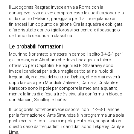
Il Ludogorets Razgrad invece arriva a Roma con la
consapevolezza di aver compromesso la qualificazione nella
sfida contro l’Helsinki, pareggiata per 1 a 1 e regalando ai
finlandesi l’unico punto del girone. Ora la squadra è obbligata
a fare risultato contro i giallorossi per centrare il passaggio
del turno da seconda in classifica.
Le probabili formazioni
Mourinho è orientato a mettere in campo il solito 3-4-2-1 per i
giallorossi, con Abraham che dovrebbe agire da fulcro
offensivo per i Capitolini. Pellegrini ed El Shaarawy sono
invece i candidati per le due maglie da titolari nel ruolo di
trequartisti, in attesa del rientro di Dybala, che ormai avverrà
dopo la sosta per i Mondiali. Zalewski, Camara, Cristante e
Karsdorp sono in pole per comporre la mediana a quattro,
mentre la linea di difesa a tre è vicina alla conferma in blocco
con Mancini, Smalling e Ibañez.
Il Ludogorets potrebbe invece disporsi con il 4-2-3-1: anche
per la formazione di Ante Simundza è in programma una sola
punta centrale, con Tissera in pole per il ruolo, supportato in
questo caso da trequartisti: i candidati sono Tekpetey, Cauly e
Lima.