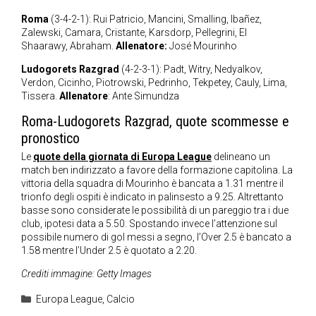
Roma
(3-4-2-1): Rui Patricio, Mancini, Smalling, Ibañez,
Zalewski, Camara, Cristante, Karsdorp, Pellegrini, El
Shaarawy, Abraham.
Allenatore:
José Mourinho
Ludogorets Razgrad
(4-2-3-1): Padt, Witry, Nedyalkov,
Verdon, Cicinho, Piotrowski, Pedrinho, Tekpetey, Cauly, Lima,
Tissera.
Allenatore
: Ante Simundza
Roma-Ludogorets Razgrad, quote scommesse e
pronostico
Le
quote della giornata di Europa League
delineano un
match ben indirizzato a favore della formazione capitolina. La
vittoria della squadra di Mourinho è bancata a 1.31 mentre il
trionfo degli ospiti è indicato in palinsesto a 9.25. Altrettanto
basse sono considerate le possibilità di un pareggio tra i due
club, ipotesi data a 5.50. Spostando invece l’attenzione sul
possibile numero di gol messi a segno, l’Over 2.5 è bancato a
1.58 mentre l’Under 2.5 è quotato a 2.20.
Crediti immagine: Getty Images
Categorie
Europa League
,
Calcio