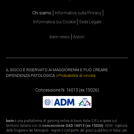
Chi siamo
Informativa sulla Privacy
Informativa sui Cookie
Sede Legale
bwin news
Autori
IL GIOCO È RISERVATO AI MAGGIORENNI E PUÒ CREARE
DIPENDENZA PATOLOGICA. |
Probabilità di vincita
Concessione N. 16013 (ex 15026)
bwin
è una piattaforma di gaming online di bwin Italia S.R.L e opera sul
territorio italiano con la
concessione GAD 16013 (ex 15026)
. ADM - Agenzia
delle Dogane e dei Monopoli - regola il comparto del gioco pubblico in Italia: per