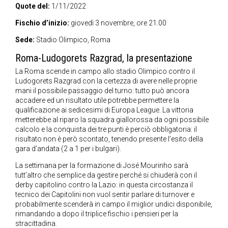
Quote del:
1/11/2022
Fischio d’inizio:
giovedì 3 novembre, ore 21.00
Sede:
Stadio Olimpico, Roma
Roma-Ludogorets Razgrad, la presentazione
La Roma scende in campo allo stadio Olimpico contro il
Ludogorets Razgrad con la certezza di avere nelle proprie
mani il possibile passaggio del turno: tutto può ancora
accadere ed un risultato utile potrebbe permettere la
qualificazione ai sedicesimi di Europa League. La vittoria
metterebbe al riparo la squadra giallorossa da ogni possibile
calcolo e la conquista dei tre punti è perciò obbligatoria: il
risultato non è però scontato, tenendo presente l’esito della
gara d’andata (2 a 1 per i bulgari).
La settimana per la formazione di José Mourinho sarà
tutt’altro che semplice da gestire perché si chiuderà con il
derby capitolino contro la Lazio: in questa circostanza il
tecnico dei Capitolini non vuol sentir parlare di turnover e
probabilmente scenderà in campo il miglior undici disponibile,
rimandando a dopo il triplice fischio i pensieri per la
stracittadina.