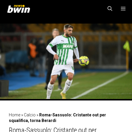
Vai
al
contenuto
MENU
Home
»
Calcio
»
Roma-Sassuolo: Cristante out per
squalifica, torna Berardi
Roma-Sassuolo: Cristante out per