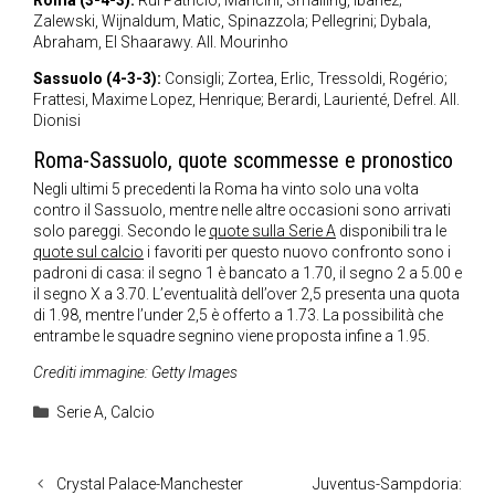
Roma (3-4-3):
Rui Patricio; Mancini, Smalling, Ibanez;
Zalewski, Wijnaldum, Matic, Spinazzola; Pellegrini; Dybala,
Abraham, El Shaarawy. All. Mourinho
Sassuolo (4-3-3):
Consigli; Zortea, Erlic, Tressoldi, Rogério;
Frattesi, Maxime Lopez, Henrique; Berardi, Laurienté, Defrel. All.
Dionisi
Roma-Sassuolo, quote scommesse e pronostico
Negli ultimi 5 precedenti la Roma ha vinto solo una volta
contro il Sassuolo, mentre nelle altre occasioni sono arrivati
solo pareggi. Secondo le
quote sulla Serie A
disponibili tra le
quote sul calcio
i favoriti per questo nuovo confronto sono i
padroni di casa: il segno 1 è bancato a 1.70, il segno 2 a 5.00 e
il segno X a 3.70. L’eventualità dell’over 2,5 presenta una quota
di 1.98, mentre l’under 2,5 è offerto a 1.73. La possibilità che
entrambe le squadre segnino viene proposta infine a 1.95.
Crediti immagine: Getty Images
Categorie
Serie A
,
Calcio
Crystal Palace-Manchester
Juventus-Sampdoria: