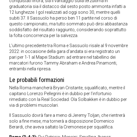
conquistati finora, sia il vantaggio sulla terzultima in
graduatoria sia il distacco dal sesto posto ammonta infatti a
12 lunghezze. I gol realizzati ad oggi sono 30, mentre quelli
subiti 37. Il Sassuolo ha perso ben 11 partite nel corso di
questo campionato, ma tutto sommato può dirsi abbastanza
soddisfatto del risultato raggiunto, considerando soprattutto
la folta concorrenza per la salvezza.
L’ultimo precedente tra Roma e Sassuolo risale al 9 novembre
2022: in occasione della gara d’andata si era registrato un
pari per 1-1 al Mapei Stadium: ad entrare nel tabellino dei
marcatori furono Tammy Abraham e Andrea Pinamonti,
entrambi nella ripresa.
Le probabili formazioni
Nella Roma mancherà Bryan Cristante, squalificato, mentre il
capitano Lorenzo Pellegrini è in dubbio per l’infortunio
rimediato con la Real Sociedad. Ola Solbakken è in dubbio per
via di problemi muscolari.
Il Sassuolo dovrà fare a meno di Jeremy Toljan, che rientrerà
solo a fine mese, ma tornerà a disposizione Domenico
Berardi, che aveva saltato la Cremonese per squalifica.