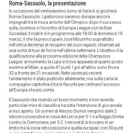
Roma-Sassuolo, la presentazione
In occasione del ventiseiesimo turno di Serie A si giocherà
Roma-Sassuolo. I giallorossi saranno dunque ancora
impegnati tra le mura amiche dell’Olimpico dopo il successo
sulla Juventus e l’incontro di Europa League con la Real
Sociedad. Il match è in programma alle 18.00 di domenica 19
marzo, il che fa preoccupare José Mourinho soprattutto
nell’ottica dei tempi di recupero dei suoi ragazzi, chiamati ad
una sorta di tour de force nell’ultima settimana. L’obiettivo è la
qualificazione alla prossima edizione della Champions
League: al momento la Lupa si trova appaiata al quarto posto
insieme al Milan, a quota 47 punti. I gol all’attivo sono finora
32 a fronte dei 21 incassati. Nelle uscite più recenti
l’andamento è stato piuttosto altalenante, ma sulla carta la
compagine capitolina è tra le favorite per centrare l’accesso
all’Europa che più conta.
Il Sassuolo sta vivendo un buon momento e non avendo
particolari mire di classifica ha tutta l’intenzione di giocarsela
a viso aperto. Gli uomini di Alessio Dionisi vengono dalle 2
vittorie consecutive in casa del Lecce per 0-1 e a Reggio Emilia
contro la Cremonese, per 3-2. I neroverdi si trovano in un
limbo tra la zona retrocessione e quella europea: con 30 punti