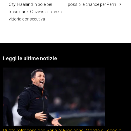
City: Haaland in pole per
possibile chance per Perin
trascinare i Citizens alla terza
vittoria consecutiva
Leggi le ultime notizie
Quote retrocessione Serie A: Frosinone, Monza e Lecce a