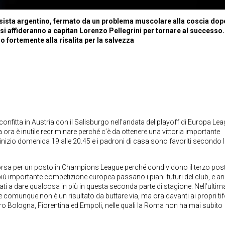
asista argentino, fermato da un problema muscolare alla coscia dop
 si affideranno a capitan Lorenzo Pellegrini per tornare al successo.
fortemente alla risalita per la salvezza
itta in Austria con il Salisburgo nell’andata del playoff di Europa Leag
 ora è inutile recriminare perché c’è da ottenere una vittoria importante
d’inizio domenica 19 alle 20.45 e i padroni di casa sono favoriti secondo l
orsa per un posto in Champions League perché condividono il terzo pos
a più importante competizione europea passano i piani futuri del club, e an
i a dare qualcosa in più in questa seconda parte di stagione. Nell’ultim
he comunque non è un risultato da buttare via, ma ora davanti ai propri tif
ntro Bologna, Fiorentina ed Empoli, nelle quali la Roma non ha mai subito