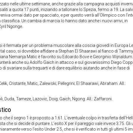
zato nelle ultime settimane, anche grazie alla campagna acquisti inverna
no saliti a quota 17 punti, iniziando a tallonare lo Spezia, fermo a 19. La sa
veniva ormai dato per spacciato, e per questo verrà all’Olimpico con l’in
a classifica. Un cambia di marcia lo hanno dato anche i nuovi arrivi, in
Cyril Ngonge.
si è fermata per un problema muscolare alla coscia giovedì in Europa L
tal caso, si dovrebbe affidare a Stephan El Shaarawi al fianco di Tamm
ediana Nemanja Matic è favorito su Edoardo Bove e Georginio Wijnaldum.
nterà anche su Adolfo Gaich in attacco e sul giovanissimo Diego Copp
 di svariare sulla trequarti e di dare equilibrio aiutando anche in fase di
elik, Cristante, Matic, Zalewski; Pellegrini; El Shaarawi, Abraham. All.:
, Duda, Tameze, Lazovic, Doig; Gaich, Ngong. All.: Zaffaroni.
tico
 che il segno 1 è proposto a 1.61. L’eventuale colpo in trasferta dell’Hel
 che si decide di puntare. L’esito X per il pareggio vale invece 3.75. Gli u
aramente verso l’esito Under 2.5, che si è verificato in tutti gli ultimi 5 i