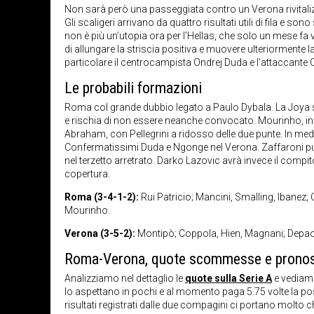
Non sarà però una passeggiata contro un Verona rivitaliz
Gli scaligeri arrivano da quattro risultati utili di fila e so
non è più un’utopia ora per l’Hellas, che solo un mese fa 
di allungare la striscia positiva e muovere ulteriormente l
particolare il centrocampista Ondrej Duda e l’attaccante 
Le probabili formazioni
Roma col grande dubbio legato a Paulo Dybala. La Joya 
e rischia di non essere neanche convocato. Mourinho, in 
Abraham, con Pellegrini a ridosso delle due punte. In m
Confermatissimi Duda e Ngonge nel Verona. Zaffaroni pu
nel terzetto arretrato. Darko Lazovic avrà invece il compito
copertura.
Roma (3-4-1-2):
Rui Patricio; Mancini, Smalling, Ibanez; C
Mourinho.
Verona (3-5-2):
Montipò; Coppola, Hien, Magnani; Depaoli
Roma-Verona, quote scommesse e pronos
Analizziamo nel dettaglio le
quote sulla Serie A
e vediamo
lo aspettano in pochi e al momento paga 5.75 volte la posta
risultati registrati dalle due compagini ci portano molto chi