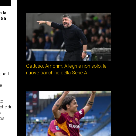
o la
 Gli
Gattuso, Amorim, Allegri e non solo: le
nuove panchine della Serie A
ue. I
e
to
che di
a
osi