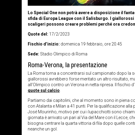
Lo Special One non potrà avere a disposizione il fant
sfida di Europa League con il Salisburgo. I giallorossi
scaligeri possono creare problemi perché ora credono 
Quote del:
17/2/2023
Fischio d’inizio:
domenica 19 febbraio, ore 20.45
Sede:
Stadio Olimpico di Roma
Roma-Verona, la presentazione
La Roma torna a concentrarsi sul campionato dopo la sconf
giallorossi avrebbero forse meritato un altro risultato, ma
all’Olimpico contro un Verona in netta ripresa. Il fischio 
quote sul calcio
.
Partiamo dai capitolini, che al momento sono in piena c
con Atalanta e Milan a 41 punti. Per la qualificazione all
José Mourinho, motivo per cui i lupacchiotti sono chiamat
giornata è arrivato un pari al Via del Mare con il Lecce, c
bisogna centrare la quarta vittoria di fila dopo quelle co
neanche un gol.