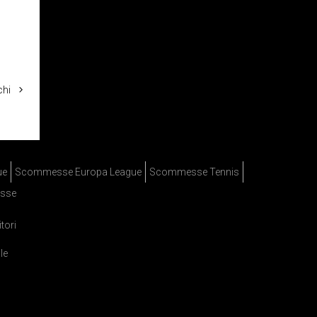
chi
ue
Scommesse Europa League
Scommesse Tennis
sse
itori
le