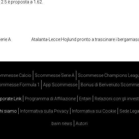
 2.5 è proposta a 1.62.
erie A
Atalanta-Lecce:Hojlund pronto a trascinare i bergamas
mmesse Calcio
Scommesse Serie A
Scommesse Champions Leag
ommesse Formula 1
App Scommesse
Bonus di Benvenuto Scomme
porate Link
Programma di Affiliazione
Entain
Relazioni con gli invest
hi siamo
Informativa sulla Privacy
Informativa sui Cookie
Sede Lega
bwin news
Autori