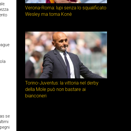
le.
Verona-Roma: lupi senza lo squalificato
lvezza
Wesley ma torna Konè
tento
eague
y
ola
Torino-Juventus: la vittoria nel derby
della Mole può non bastare ai
bianconeri
las se
ltimi
mpegni