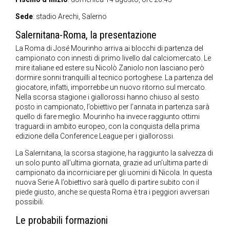
Sede
: stadio Arechi, Salerno
Salernitana-Roma, la presentazione
La Roma di José Mourinho arriva ai blocchi di partenza del
campionato con innesti di primo livello dal calciomercato. Le
mire italiane ed estere su Nicolò Zaniolo non lasciano però
dormire sonni tranquilli al tecnico portoghese. La partenza del
giocatore, infatti, imporrebbe un nuovo ritorno sul mercato.
Nella scorsa stagione i giallorossi hanno chiuso al sesto
posto in campionato, l’obiettivo per l’annata in partenza sarà
quello di fare meglio. Mourinho ha invece raggiunto ottimi
traguardi in ambito europeo, con la conquista della prima
edizione della Conference League per i giallorossi.
La Salernitana, la scorsa stagione, ha raggiunto la salvezza di
un solo punto all’ultima giornata, grazie ad un’ultima parte di
campionato da incorniciare per gli uomini di Nicola. In questa
nuova Serie A l’obiettivo sarà quello di partire subito con il
piede giusto, anche se questa Roma è tra i peggiori avversari
possibili.
Le probabili formazioni