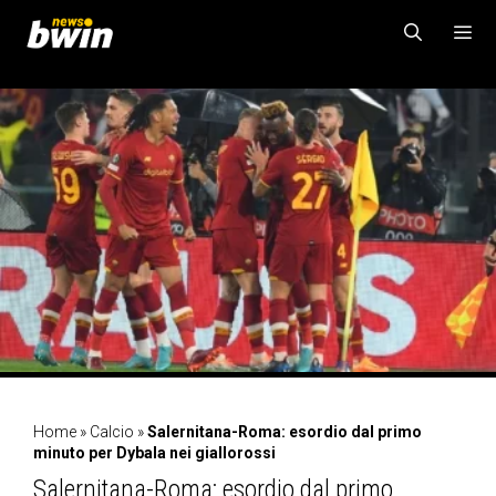
Vai
al
contenuto
MENU
Home
»
Calcio
»
Salernitana-Roma: esordio dal primo
minuto per Dybala nei giallorossi
Salernitana-Roma: esordio dal primo