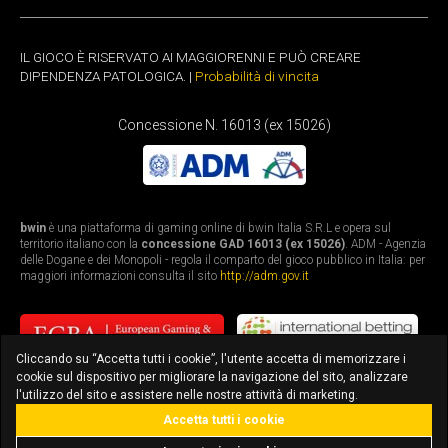
IL GIOCO È RISERVATO AI MAGGIORENNI E PUÒ CREARE
DIPENDENZA PATOLOGICA. |
Probabilità di vincita
Concessione N. 16013 (ex 15026)
bwin
è una piattaforma di gaming online di bwin Italia S.R.L e opera sul
territorio italiano con la
concessione GAD 16013 (ex 15026)
. ADM - Agenzia
delle Dogane e dei Monopoli - regola il comparto del gioco pubblico in Italia: per
maggiori informazioni consulta il sito
http://adm.gov.it
Cliccando su “Accetta tutti i cookie”, l'utente accetta di memorizzare i
cookie sul dispositivo per migliorare la navigazione del sito, analizzare
l'utilizzo del sito e assistere nelle nostre attività di marketing.
Accetta tutti i cookie
bonus fino a 3.010€
scarica l'app