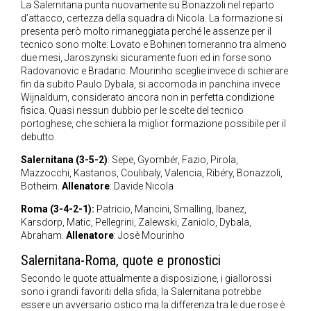
La Salernitana punta nuovamente su Bonazzoli nel reparto
d’attacco, certezza della squadra di Nicola. La formazione si
presenta però molto rimaneggiata perché le assenze per il
tecnico sono molte: Lovato e Bohinen torneranno tra almeno
due mesi, Jaroszynski sicuramente fuori ed in forse sono
Radovanovic e Bradaric. Mourinho sceglie invece di schierare
fin da subito Paulo Dybala, si accomoda in panchina invece
Wijnaldum, considerato ancora non in perfetta condizione
fisica. Quasi nessun dubbio per le scelte del tecnico
portoghese, che schiera la miglior formazione possibile per il
debutto.
Salernitana (3-5-2)
: Sepe, Gyombér, Fazio, Pirola,
Mazzocchi, Kastanos, Coulibaly, Valencia, Ribéry, Bonazzoli,
Botheim.
Allenatore
: Davide Nicola
Roma (3-4-2-1):
Patricio, Mancini, Smalling, Ibanez,
Karsdorp, Matic, Pellegrini, Zalewski, Zaniolo, Dybala,
Abraham.
Allenatore
: Josè Mourinho
Salernitana-Roma, quote e pronostici
Secondo le quote attualmente a disposizione, i giallorossi
sono i grandi favoriti della sfida, la Salernitana potrebbe
essere un avversario ostico ma la differenza tra le due rose è