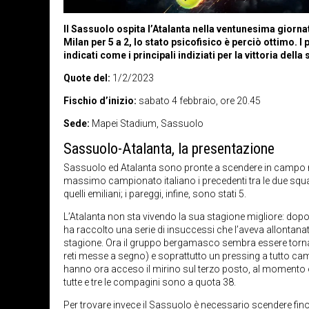
Il Sassuolo ospita l’Atalanta nella ventunesima giorna
Milan per 5 a 2, lo stato psicofisico è perciò ottimo. 
indicati come i principali indiziati per la vittoria della 
Quote del:
1/2/2023
Fischio d’inizio:
sabato 4 febbraio, ore 20.45
Sede:
Mapei Stadium, Sassuolo
Sassuolo-Atalanta, la presentazione
Sassuolo ed Atalanta sono pronte a scendere in campo ne
massimo campionato italiano i precedenti tra le due squ
quelli emiliani; i pareggi, infine, sono stati 5.
L’Atalanta non sta vivendo la sua stagione migliore: dop
ha raccolto una serie di insuccessi che l’aveva allontan
stagione. Ora il gruppo bergamasco sembra essere tornato a
reti messe a segno) e soprattutto un pressing a tutto camp
hanno ora acceso il mirino sul terzo posto, al momento o
tutte e tre le compagini sono a quota 38.
Per trovare invece il Sassuolo è necessario scendere fin