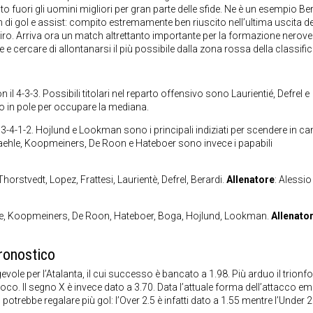
o fuori gli uomini migliori per gran parte delle sfide. Ne è un esempio Ber
 di gol e assist: compito estremamente ben riuscito nell’ultima uscita de
n Siro. Arriva ora un match altrettanto importante per la formazione nerove
cercare di allontanarsi il più possibile dalla zona rossa della classific
 4-3-3. Possibili titolari nel reparto offensivo sono Laurientié, Defrel e
o in pole per occupare la mediana.
3-4-1-2. Hojlund e Lookman sono i principali indiziati per scendere in 
Maehle, Koopmeiners, De Roon e Hateboer sono invece i papabili
 Thorstvedt, Lopez, Frattesi, Laurientè, Defrel, Berardi.
Allenatore
: Alessio
ehle, Koopmeiners, De Roon, Hateboer, Boga, Hojlund, Lookman.
Allenato
ronostico
le per l’Atalanta, il cui successo è bancato a 1.98. Più arduo il trionfo 
gioco. Il segno X è invece dato a 3.70. Data l’attuale forma dell’attacco em
potrebbe regalare più gol: l’Over 2.5 è infatti dato a 1.55 mentre l’Under 2