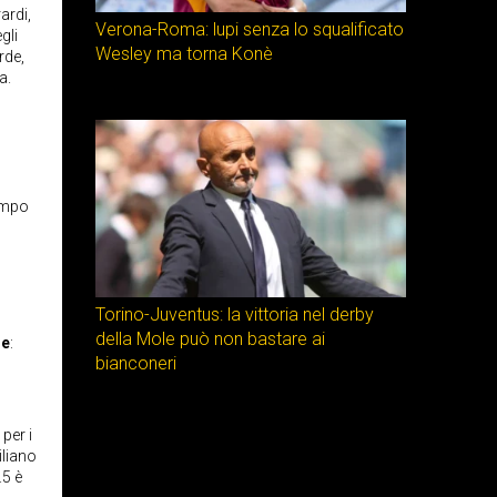
ardi,
Verona-Roma: lupi senza lo squalificato
gli
Wesley ma torna Konè
rde,
a.
campo
Torino-Juventus: la vittoria nel derby
della Mole può non bastare ai
re
:
bianconeri
per i
iliano
.5 è