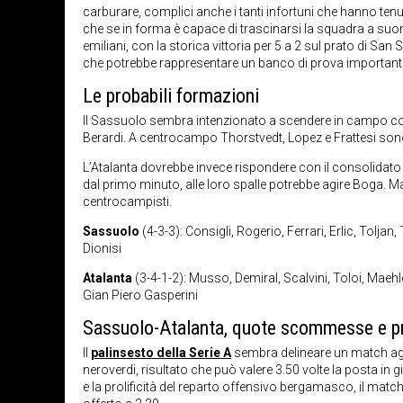
carburare, complici anche i tanti infortuni che hanno tenut
che se in forma è capace di trascinarsi la squadra a suon
emiliani, con la storica vittoria per 5 a 2 sul prato di Sa
che potrebbe rappresentare un banco di prova importante e 
Le probabili formazioni
Il Sassuolo sembra intenzionato a scendere in campo con il
Berardi. A centrocampo Thorstvedt, Lopez e Frattesi son
L’Atalanta dovrebbe invece rispondere con il consolidato 
dal primo minuto, alle loro spalle potrebbe agire Boga. 
centrocampisti.
Sassuolo
(4-3-3): Consigli, Rogerio, Ferrari, Erlic, Toljan,
Dionisi
Atalanta
(3-4-1-2): Musso, Demiral, Scalvini, Toloi, Ma
Gian Piero Gasperini
Sassuolo-Atalanta, quote scommesse e p
Il
palinsesto della Serie A
sembra delineare un match agevo
neroverdi, risultato che può valere 3.50 volte la posta in 
e la prolificità del reparto offensivo bergamasco, il match 