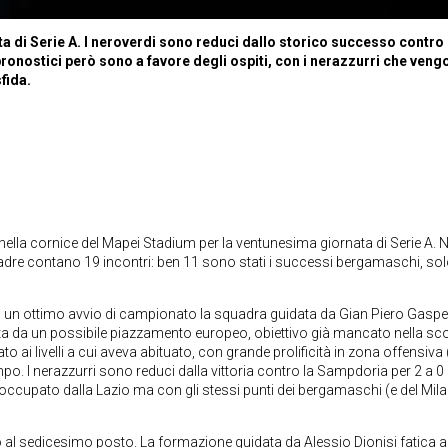
ta di Serie A. I neroverdi sono reduci dallo storico successo contro 
I pronostici però sono a favore degli ospiti, con i nerazzurri che ven
sfida.
lla cornice del Mapei Stadium per la ventunesima giornata di Serie A. N
adre contano 19 incontri: ben 11 sono stati i successi bergamaschi, sol
o un ottimo avvio di campionato la squadra guidata da Gian Piero Gaspe
ata da un possibile piazzamento europeo, obiettivo già mancato nella sc
i livelli a cui aveva abituato, con grande prolificità in zona offensiva 
o. I nerazzurri sono reduci dalla vittoria contro la Sampdoria per 2 a 0 
ccupato dalla Lazio ma con gli stessi punti dei bergamaschi (e del Mila
o al sedicesimo posto. La formazione guidata da Alessio Dionisi fatica a