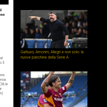
il
gono
Gattuso, Amorim, Allegri e non solo: le
nuove panchine della Serie A
el
o 3
rini
orsa
(36 le
e
n):