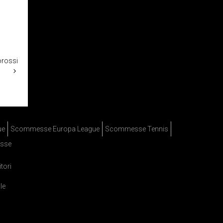
orossi
ue
Scommesse Europa League
Scommesse Tennis
sse
itori
le