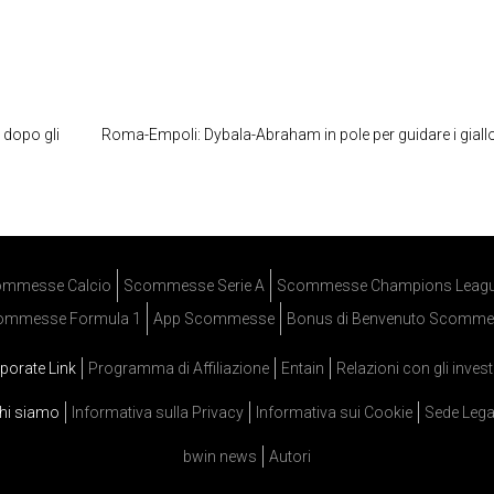
 dopo gli
Roma-Empoli: Dybala-Abraham in pole per guidare i giall
mmesse Calcio
Scommesse Serie A
Scommesse Champions Leag
ommesse Formula 1
App Scommesse
Bonus di Benvenuto Scomme
porate Link
Programma di Affiliazione
Entain
Relazioni con gli invest
hi siamo
Informativa sulla Privacy
Informativa sui Cookie
Sede Lega
bwin news
Autori