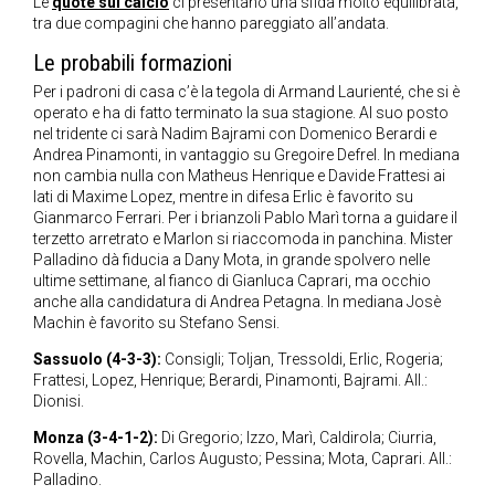
Le
quote sul calcio
ci presentano una sfida molto equilibrata,
tra due compagini che hanno pareggiato all’andata.
Le probabili formazioni
Per i padroni di casa c’è la tegola di Armand Laurienté, che si è
operato e ha di fatto terminato la sua stagione. Al suo posto
nel tridente ci sarà Nadim Bajrami con Domenico Berardi e
Andrea Pinamonti, in vantaggio su Gregoire Defrel. In mediana
non cambia nulla con Matheus Henrique e Davide Frattesi ai
lati di Maxime Lopez, mentre in difesa Erlic è favorito su
Gianmarco Ferrari. Per i brianzoli Pablo Marì torna a guidare il
terzetto arretrato e Marlon si riaccomoda in panchina. Mister
Palladino dà fiducia a Dany Mota, in grande spolvero nelle
ultime settimane, al fianco di Gianluca Caprari, ma occhio
anche alla candidatura di Andrea Petagna. In mediana Josè
Machin è favorito su Stefano Sensi.
Sassuolo (4-3-3):
Consigli; Toljan, Tressoldi, Erlic, Rogeria;
Frattesi, Lopez, Henrique; Berardi, Pinamonti, Bajrami. All.:
Dionisi.
Monza (3-4-1-2):
Di Gregorio; Izzo, Marì, Caldirola; Ciurria,
Rovella, Machin, Carlos Augusto; Pessina; Mota, Caprari. All.:
Palladino.