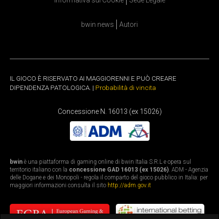
Informativa sui Cookie
Sede Legale
bwin news
Autori
IL GIOCO È RISERVATO AI MAGGIORENNI E PUÒ CREARE
DIPENDENZA PATOLOGICA. |
Probabilità di vincita
Concessione N. 16013 (ex 15026)
bwin
è una piattaforma di gaming online di bwin Italia S.R.L e opera sul
territorio italiano con la
concessione GAD 16013 (ex 15026)
. ADM - Agenzia
delle Dogane e dei Monopoli - regola il comparto del gioco pubblico in Italia: per
maggiori informazioni consulta il sito
http://adm.gov.it