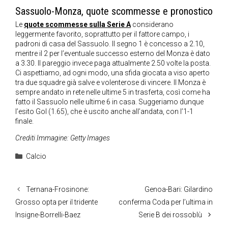
Sassuolo-Monza, quote scommesse e pronostico
Le
quote scommesse sulla Serie A
considerano
leggermente favorito, soprattutto per il fattore campo, i
padroni di casa del Sassuolo. Il segno 1 è concesso a 2.10,
mentre il 2 per l’eventuale successo esterno del Monza è dato
a 3.30. Il pareggio invece paga attualmente 2.50 volte la posta.
Ci aspettiamo, ad ogni modo, una sfida giocata a viso aperto
tra due squadre già salve e volenterose di vincere. Il Monza è
sempre andato in rete nelle ultime 5 in trasferta, così come ha
fatto il Sassuolo nelle ultime 6 in casa. Suggeriamo dunque
l’esito Gol (1.65), che è uscito anche all’andata, con l’1-1
finale.
Crediti Immagine: Getty Images
Categorie
Calcio
Ternana-Frosinone:
Genoa-Bari: Gilardino
Grosso opta per il tridente
conferma Coda per l’ultima in
Insigne-Borrelli-Baez
Serie B dei rossoblù