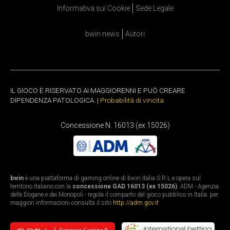
Informativa sui Cookie
Sede Legale
bwin news
Autori
IL GIOCO È RISERVATO AI MAGGIORENNI E PUÒ CREARE
DIPENDENZA PATOLOGICA. |
Probabilità di vincita
Concessione N. 16013 (ex 15026)
bwin
è una piattaforma di gaming online di bwin Italia S.R.L e opera sul
territorio italiano con la
concessione GAD 16013 (ex 15026)
. ADM - Agenzia
delle Dogane e dei Monopoli - regola il comparto del gioco pubblico in Italia: per
maggiori informazioni consulta il sito
http://adm.gov.it