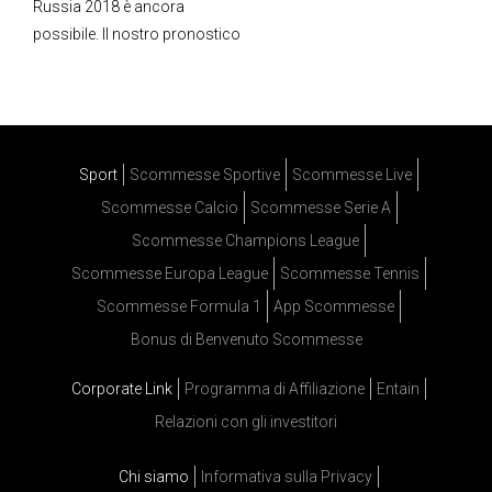
Russia 2018 è ancora
possibile. Il nostro pronostico
Sport
Scommesse Sportive
Scommesse Live
Scommesse Calcio
Scommesse Serie A
Scommesse Champions League
Scommesse Europa League
Scommesse Tennis
Scommesse Formula 1
App Scommesse
Bonus di Benvenuto Scommesse
Corporate Link
Programma di Affiliazione
Entain
Relazioni con gli investitori
Chi siamo
Informativa sulla Privacy