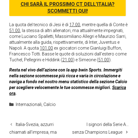
CHI SARÀ IL PROSSIMO CT DELL’ITALIA?
SCOMMETTI QUI!
La quota del tecnico di Jesi è di
17.00
, mentre quella di Conte è
51.00
, la stessa di altri allenatori, ma attualmente impegnati,
come Luciano Spalletti, Massimiliano Allegri e Maurizio Sarri,
attualmente alla guida, rispettivamente, di Inter, Juventus e
Napoli. A quota
101.00
ex giocatori come Gianluigi Buffon,
Francesco Totti. Basse le quote di soluzioni dall’estero come
Tuchel, Pellegrini e Hiddink (
21.00
) e Simeone (
51.00
).
Resta nel vivo dell’azione con la app bwin Sports. Immergiti
nella sezione scommesse più ricca e varia in circolazione e
naviga a fondo nel nostro menu statistico della sezione Calcio
per scegliere velocemente le tue scommesse migliori.
Scarica
ora
.
Categorie
Internazionali
,
Calcio
Italia-Svezia, azzurri
I signori della Serie A…
chiamati all’impresa, ma
senza Champions League