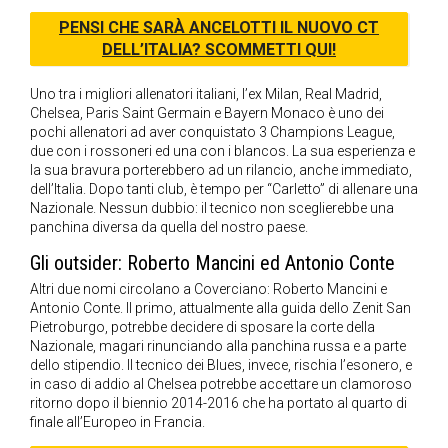
PENSI CHE SARÀ ANCELOTTI IL NUOVO CT
DELL’ITALIA? SCOMMETTI QUI!
Uno tra i migliori allenatori italiani, l’ex Milan, Real Madrid,
Chelsea, Paris Saint Germain e Bayern Monaco è uno dei
pochi allenatori ad aver conquistato 3 Champions League,
due con i rossoneri ed una con i blancos. La sua esperienza e
la sua bravura porterebbero ad un rilancio, anche immediato,
dell’Italia. Dopo tanti club, è tempo per “Carletto” di allenare una
Nazionale. Nessun dubbio: il tecnico non sceglierebbe una
panchina diversa da quella del nostro paese.
Gli outsider: Roberto Mancini ed Antonio Conte
Altri due nomi circolano a Coverciano: Roberto Mancini e
Antonio Conte. Il primo, attualmente alla guida dello Zenit San
Pietroburgo, potrebbe decidere di sposare la corte della
Nazionale, magari rinunciando alla panchina russa e a parte
dello stipendio. Il tecnico dei Blues, invece, rischia l’esonero, e
in caso di addio al Chelsea potrebbe accettare un clamoroso
ritorno dopo il biennio 2014-2016 che ha portato al quarto di
finale all’Europeo in Francia.