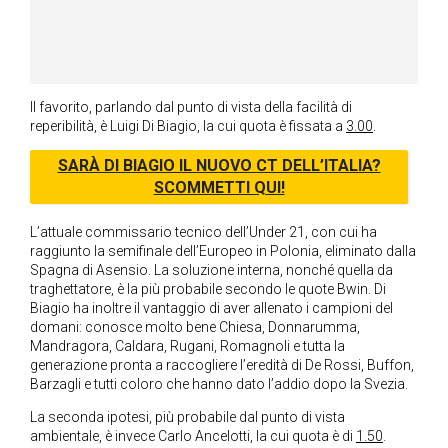
Il favorito, parlando dal punto di vista della facilità di
reperibilità, è Luigi Di Biagio, la cui quota è fissata a
3.00
.
SARÀ DI BIAGIO IL NUOVO CT DELL’ITALIA?
SCOMMETTI QUI!
L’attuale commissario tecnico dell’Under 21, con cui ha
raggiunto la semifinale dell’Europeo in Polonia, eliminato dalla
Spagna di Asensio. La soluzione interna, nonché quella da
traghettatore, è la più probabile secondo le quote Bwin. Di
Biagio ha inoltre il vantaggio di aver allenato i campioni del
domani: conosce molto bene Chiesa, Donnarumma,
Mandragora, Caldara, Rugani, Romagnoli e tutta la
generazione pronta a raccogliere l’eredità di De Rossi, Buffon,
Barzagli e tutti coloro che hanno dato l’addio dopo la Svezia.
La seconda ipotesi, più probabile dal punto di vista
ambientale, è invece Carlo Ancelotti, la cui quota è di
1.50
.