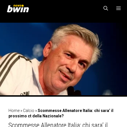
Vai
al
contenuto
MENU
Home
»
Calcio
»
Scommesse Allenatore Italia: chi sara’ il
prossimo ct della Nazionale?
Scommesse Allenatore Italia: chi sara’ il