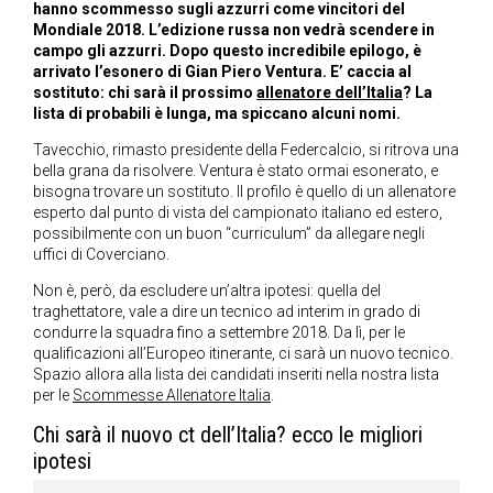
hanno scommesso sugli azzurri come vincitori del
Mondiale 2018. L’edizione russa non vedrà scendere in
campo gli azzurri. Dopo questo incredibile epilogo, è
arrivato l’esonero di Gian Piero Ventura. E’ caccia al
sostituto: chi sarà il prossimo
allenatore dell’Italia
? La
lista di probabili è lunga, ma spiccano alcuni nomi.
Tavecchio, rimasto presidente della Federcalcio, si ritrova una
bella grana da risolvere. Ventura è stato ormai esonerato, e
bisogna trovare un sostituto. Il profilo è quello di un allenatore
esperto dal punto di vista del campionato italiano ed estero,
possibilmente con un buon “curriculum” da allegare negli
uffici di Coverciano.
Non è, però, da escludere un’altra ipotesi: quella del
traghettatore, vale a dire un tecnico ad interim in grado di
condurre la squadra fino a settembre 2018. Da lì, per le
qualificazioni all’Europeo itinerante, ci sarà un nuovo tecnico.
Spazio allora alla lista dei candidati inseriti nella nostra lista
per le
Scommesse Allenatore Italia
.
Chi sarà il nuovo ct dell’Italia? ecco le migliori
ipotesi