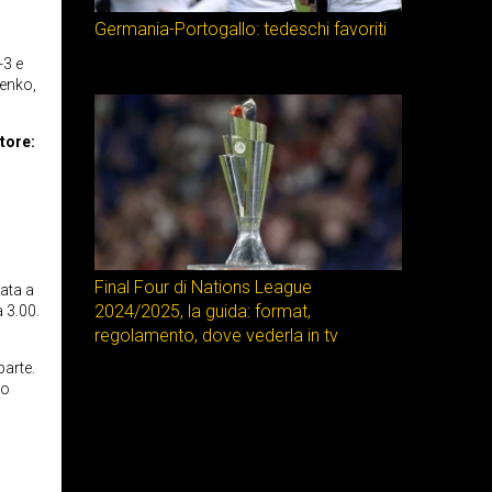
Germania-Portogallo: tedeschi favoriti
-3 e
renko,
tore:
Final Four di Nations League
ata a
2024/2025, la guida: format,
 3.00.
regolamento, dove vederla in tv
parte.
no