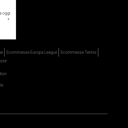
ra oggi
ue
Scommesse Europa League
Scommesse Tennis
sse
itori
le