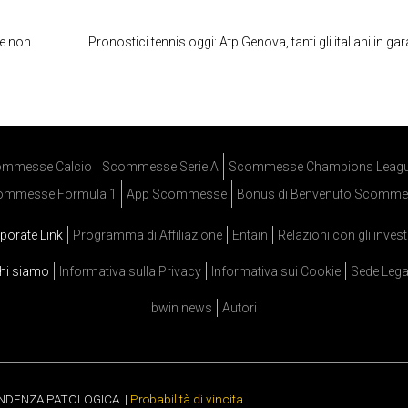
 e non
Pronostici tennis oggi: Atp Genova, tanti gli italiani in ga
mmesse Calcio
Scommesse Serie A
Scommesse Champions Leag
ommesse Formula 1
App Scommesse
Bonus di Benvenuto Scomme
porate Link
Programma di Affiliazione
Entain
Relazioni con gli invest
hi siamo
Informativa sulla Privacy
Informativa sui Cookie
Sede Lega
bwin news
Autori
ENDENZA PATOLOGICA. |
Probabilità di vincita