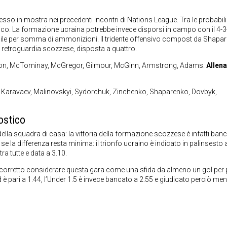
so in mostra nei precedenti incontri di Nations League. Tra le probabili
co. La formazione ucraina potrebbe invece disporsi in campo con il 4-3
ibile per somma di ammonizioni. Il tridente offensivo compost da Shapa
retroguardia scozzese, disposta a quattro.
erson, McTominay, McGregor, Gilmour, McGinn, Armstrong, Adams.
Allena
i. Karavaev, Malinovskyi, Sydorchuk, Zinchenko, Shaparenko, Dovbyk,
ostico
la squadra di casa: la vittoria della formazione scozzese è infatti banc
e la differenza resta minima: il trionfo ucraino è indicato in palinsesto a
ra tutte e data a 3.10.
 corretto considerare questa gara come una sfida da almeno un gol per 
è pari a 1.44, l’Under 1.5 è invece bancato a 2.55 e giudicato perciò me