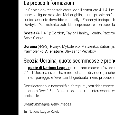
Le probabili formazioni
La Scozia dovrebbe schierarsi con il consueto 4-1-4-1 mes
assenze figura solo Jon McLaughlin, per un problema fisi
l’unico assente dovrebbe essere Ilya Zabarnyi, indispon
Dovbyk e Yarmolenko potrebbe impensierire non poco la 
Scozia
(4-1-4-1): Gordon, Taylor, Hanley, Hendry, Patt
Steve Clarke
Ucraina
(4-3-3): Riznyk, Mykolenko, Matvienko, Zabarny
Yarmolenko.
Allenatore
: Oleksandr Petrakov
Scozia-Ucraina, quote scommesse e pron
Le
quote di Nations League
sembrano essere a favore del
2.45. L’Ucraina invece ha minori chance di vincere, anche s
Infine, il pareggio è l’eventualità giudicata meno probabile t
Considerando la necessità di fare punti, potrebbe essere
La quota Over 1.5 può essere considerata interessante ed 
probabile.
Crediti immagine: Getty Images
Categorie
Nations League
,
Calcio