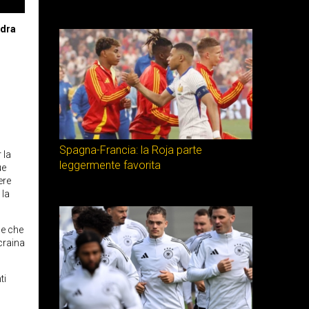
adra
Spagna-Francia: la Roja parte
 la
leggermente favorita
ue
ere
 la
se che
craina
ti