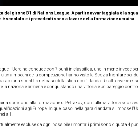
sta del girone B1 di Nations League. A partire avvantaggiata è la squ
on è scontato e i precedenti sono a favore della formazione ucraina.
ague: l’Ucraina conduce con 7 punti in classifica, uno in meno invece per
li ultimi impegni della competizione hanno visto la Scozia trionfare per d
a in una sconfitta nel caso della sfida con l’Irlanda. Risulta invece ess
te la nazionale armena e conquistando una vittoria e un pareggio contro
craina sorridono alla formazione di Petrakov, con l’ultima vittoria scozze
ualificazioni agli Europei. In quel caso, nella gara d’andata si impose l’U
eti a 1.
irtualmente escluse da ogni possibile rimonta: i primi sono q quota 4 pun