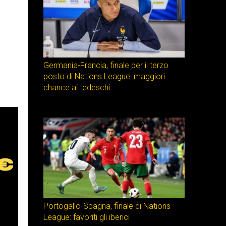
Germania-Francia, finale per il terzo
posto di Nations League: maggiori
chance ai tedeschi
Portogallo-Spagna, finale di Nations
League: favoriti gli iberici