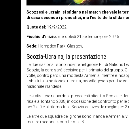
Scozzesi e ucraini si sfidano nel match che vale la te
di casa secondo i pronostici, ma l’esito della sfida n
Quote del:
19/9/2022
Fischio d’inizio:
mercoledì 21 settembre, ore 20.45
Sede:
Hampden Park, Glasgow
Scozia-Ucraina, la presentazione
Le due nazionali sono inserite nel girone B1 di Nations Le
Scozia; la gara sarà decisiva per il primato del gruppo. G
volte, contro però una modesta Armenia, mentre è incappat
imbattuta la nazionale ucraina, sconfiggendo per due vol
nazionale irlandese.
Le statistiche riguardo le precedenti sfide tra Scozia e U
risale al lontano 2008, in occasione del confronto per le q
per 2 a 0 e al ritorno fu la Scozia ad avere la meglio per 3 r
Le altre due squadre del girone sono Irlanda e Armenia, v
mentre i secondi sono fermi a 3.