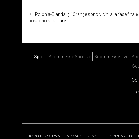
Polonia-Olanda: gli Orange sono vicini alla fase finale
possono sbagliare
Sport
Scommesse Sportive
Scommesse Live
Sco
Sc
Cor
C
IL GIOCO È RISERVATO AI MAGGIORENNI E PUÒ CREARE DIP