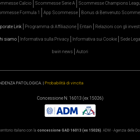
mmesse Calcio
Scommesse Serie A
Scommesse Champions Leag
ommesse Formula 1
App Scommesse
Bonus di Benvenuto Scomme
porate Link
Programma di Affiliazione
Entain
Relazioni con gli invest
hi siamo
Informativa sulla Privacy
Informativa sui Cookie
Sede Lega
bwin news
Autori
ENDENZA PATOLOGICA. |
Probabilità di vincita
Concessione N. 16013 (ex 15026)
rritorio italiano con la
concessione GAD 16013 (ex 15026)
. ADM - Agenzia delle Dog