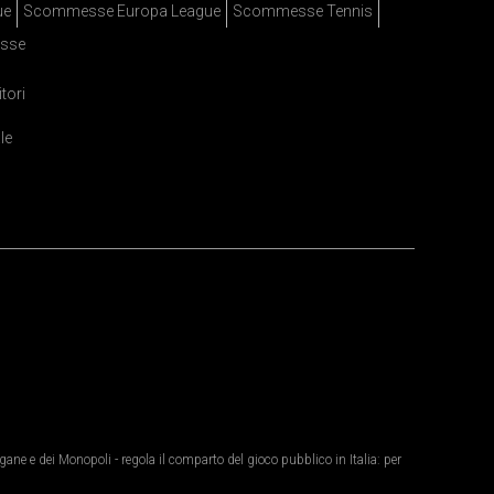
ue
Scommesse Europa League
Scommesse Tennis
sse
itori
le
ane e dei Monopoli - regola il comparto del gioco pubblico in Italia: per