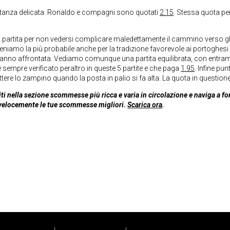
astanza delicata. Ronaldo e compagni sono quotati
2.15
. Stessa quota per
ta partita per non vedersi complicare maledettamente il cammino verso gl
iteniamo la più probabile anche per la tradizione favorevole ai portoghes
’hanno affrontata. Vediamo comunque una partita equilibrata, con entram
empre verificato peraltro in queste 5 partite e che paga
1.95
. Infine pu
ttere lo zampino quando la posta in palio si fa alta. La quota in question
ti nella sezione scommesse più ricca e varia in circolazione e naviga a f
e velocemente le tue scommesse migliori.
Scarica ora
.