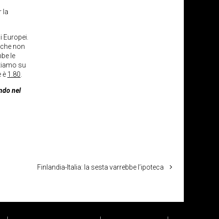
 la
i Europei.
i che non
be le
ntiamo su
e è
1.80
.
ondo nel
Finlandia-Italia: la sesta varrebbe l’ipoteca