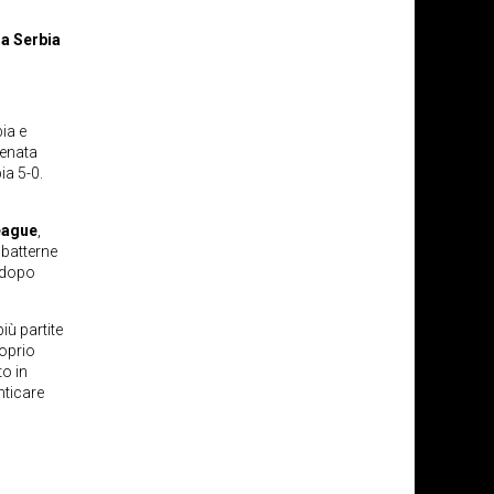
la Serbia
ia e
lenata
ia 5-0.
eague
,
 batterne
 dopo
iù partite
roprio
to in
nticare