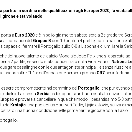
partito in sordina nelle qualificazioni agli Europei 2020, fa visita al
 al girone e sta volando.
 porta a
Euro 2020
c’è in palio già molto sabato sera a Belgrado tra Serb
na
al comando del
Gruppo B
con 10 punti in 4 partite, con la nazionale al
a capace di fermare il Portogallo sullo 0-0 a Lisbona e di umiliare la Serb
nche del nuovo talento del calcio Mondiale Joao Felix che si appresta ad
ppena 2 partite, essendo stata concentrata sulla Final Four di
Nations L
le due gare casalinghe con le due antagoniste principali, e senza riuscire a
ad andare oltre l’1-1 e nell’occasione persero proprio
CR7
per infortunio
 essere compromettente nel cammino del
Portogallo
, che pur avendo p
to indietro. La stessa
Serbia
ha bisogno si un buon risultato davanti al p
’Europeo e provare a cancellare in qualche modo il pesantissimo 5-0 pati
ata da
Krstajic
, che può contare sui vari Tadic, Ljajic e Jovic, senza dime
strato una buona condizione nelle prime partite giocate con la Lazio.
ortogallo
.