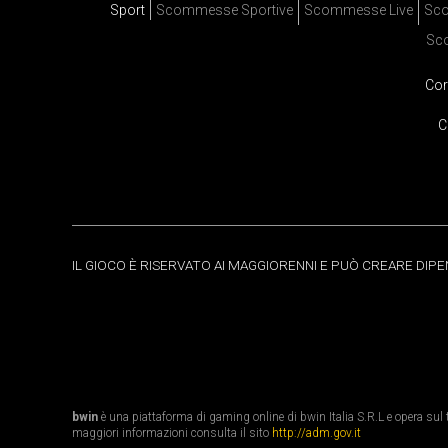
Sport
Scommesse Sportive
Scommesse Live
Sco
Sc
Cor
C
IL GIOCO È RISERVATO AI MAGGIORENNI E PUÒ CREARE DIP
bwin
è una piattaforma di gaming online di bwin Italia S.R.L e opera sul te
maggiori informazioni consulta il sito
http://adm.gov.it