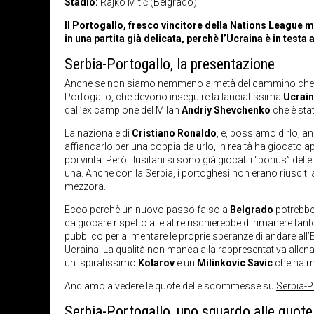
Stadio:
Rajko Mitić (Belgrado)
Il Portogallo, fresco vincitore della Nations League ma 
in una partita già delicata, perchè l’Ucraina è in testa
Serbia-Portogallo, la presentazione
Anche se non siamo nemmeno a metà del cammino che
Portogallo, che devono inseguire la lanciatissima
Ucrai
dall’ex campione del Milan
Andriy Shevchenko
che è stat
La nazionale di
Cristiano Ronaldo
, e, possiamo dirlo, a
affiancarlo per una coppia da urlo, in realtà ha giocato a
poi vinta. Però i lusitani si sono già giocati i “bonus” del
una. Anche con la Serbia, i portoghesi non erano riusciti 
mezzora.
Ecco perchè un nuovo passo falso a
Belgrado
potrebbe
da giocare rispetto alle altre rischierebbe di rimanere tan
pubblico per alimentare le proprie speranze di andare all
Ucraina. La qualità non manca alla rappresentativa allen
un ispiratissimo
Kolarov
e un
Milinkovic Savic
che ha mo
Andiamo a vedere le quote delle scommesse su
Serbia-P
Serbia-Portogallo, uno sguardo alle quote