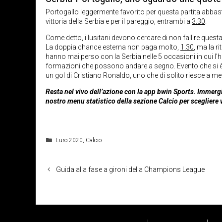
Portogallo leggermente favorito per questa partita abb
vittoria della Serbia e per il pareggio, entrambi a
3.30
.
Come detto, i lusitani devono cercare di non fallire ques
La doppia chance esterna non paga molto,
1.30
, ma la r
hanno mai perso con la Serbia nelle 5 occasioni in cui l
formazioni che possono andare a segno. Evento che si è s
un gol di Cristiano Ronaldo, uno che di solito riesce a me
Resta nel vivo dell’azione con la app bwin Sports. Immergi
nostro menu statistico della sezione Calcio per sceglier
Categorie
Euro 2020
,
Calcio
Guida alla fase a gironi della Champions League