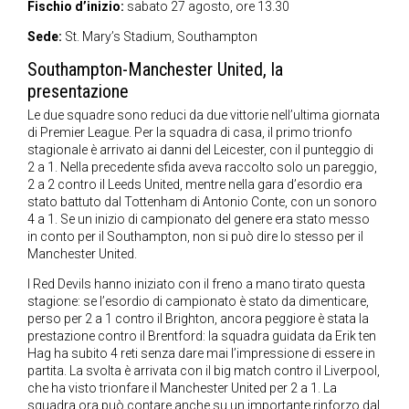
Fischio d’inizio:
sabato 27 agosto, ore 13.30
Sede:
St. Mary’s Stadium, Southampton
Southampton-Manchester United, la
presentazione
Le due squadre sono reduci da due vittorie nell’ultima giornata
di Premier League. Per la squadra di casa, il primo trionfo
stagionale è arrivato ai danni del Leicester, con il punteggio di
2 a 1. Nella precedente sfida aveva raccolto solo un pareggio,
2 a 2 contro il Leeds United, mentre nella gara d’esordio era
stato battuto dal Tottenham di Antonio Conte, con un sonoro
4 a 1. Se un inizio di campionato del genere era stato messo
in conto per il Southampton, non si può dire lo stesso per il
Manchester United.
I Red Devils hanno iniziato con il freno a mano tirato questa
stagione: se l’esordio di campionato è stato da dimenticare,
perso per 2 a 1 contro il Brighton, ancora peggiore è stata la
prestazione contro il Brentford: la squadra guidata da Erik ten
Hag ha subito 4 reti senza dare mai l’impressione di essere in
partita. La svolta è arrivata con il big match contro il Liverpool,
che ha visto trionfare il Manchester United per 2 a 1. La
squadra ora può contare anche su un importante rinforzo dal