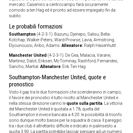
mercato: Casemiro a centrocampo farà sicuramente
comodo a ten Hag ed è pronto ad essere impiegato fin da
subito.
Le probabili formazioni
Southampton
(4-2-3-1): Bazunu, Djenepo, Salisu, Bella-
Kotchap, Walker-Peters, Ward-Prowse, Lavia, Armstrong,
Elyounoussi, Aribo, Adams.
Allenatore:
Ralph Hasenhuttl
Manchester United
(4-2-3-1): De Gea, Malacia, Varane,
Martinez, Dalot, Eriksen, McTominay, Rashford, Fernandes,
Sancho, Martial.
Allenatore
: Erik Ten Hag
Southampton-Manchester United, quote e
pronostico
Visto il gap tra le due formazioni che scenderanno in campo,
il favore dei pronostici è tutto rivolto al Manchester United e
nella stessa direzione vanno le
quote sulla partita
. La vittoria
del Manchester United è quotata a 1.78, quella del
Southampton è invece bancata a 4.20: le possibilità di trionfo
sono dunque molto basse per la squadra di casa. Il pareggio
tra i due club è altrettanto difficile e indicato in palinsesto a
quota 3.90. La partita potrebbe lasciar pensare ad un numero