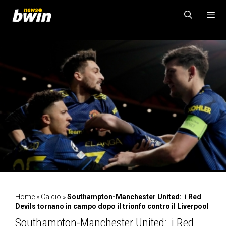
Vai
al
contenuto
MENU
Home
»
Calcio
»
Southampton-Manchester United: i Red
Devils tornano in campo dopo il trionfo contro il Liverpool
Southampton-Manchester United: i Red