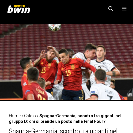
Vai
al
contenuto
MENU
Home
»
Calcio
»
Spagna-Germania, scontro tra giganti nel
gruppo D: chi si prende un posto nelle Final Four?
Spagna-Germania, scontro tra giganti nel