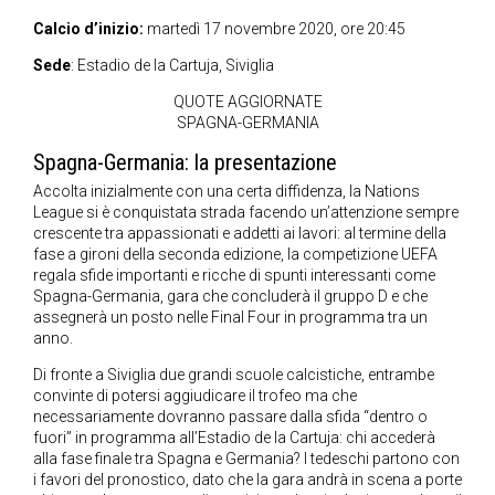
Calcio d’inizio:
martedì 17 novembre 2020, ore 20:45
Sede
: Estadio de la Cartuja, Siviglia
QUOTE AGGIORNATE
SPAGNA-GERMANIA
Spagna-Germania: la presentazione
Accolta inizialmente con una certa diffidenza, la Nations
League si è conquistata strada facendo un’attenzione sempre
crescente tra appassionati e addetti ai lavori: al termine della
fase a gironi della seconda edizione, la competizione UEFA
regala sfide importanti e ricche di spunti interessanti come
Spagna-Germania, gara che concluderà il gruppo D e che
assegnerà un posto nelle Final Four in programma tra un
anno.
Di fronte a Siviglia due grandi scuole calcistiche, entrambe
convinte di potersi aggiudicare il trofeo ma che
necessariamente dovranno passare dalla sfida “dentro o
fuori” in programma all’Estadio de la Cartuja: chi accederà
alla fase finale tra Spagna e Germania? I tedeschi partono con
i favori del pronostico, dato che la gara andrà in scena a porte