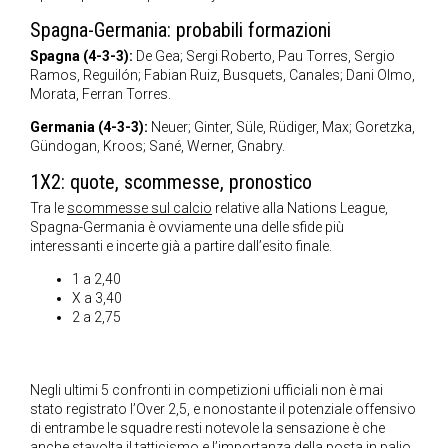
Spagna-Germania: probabili formazioni
Spagna (4-3-3):
De Gea; Sergi Roberto, Pau Torres, Sergio
Ramos, Reguilón; Fabian Ruiz, Busquets, Canales; Dani Olmo,
Morata, Ferran Torres.
Germania (4-3-3):
Neuer; Ginter, Süle, Rüdiger, Max; Goretzka,
Gündogan, Kroos; Sané, Werner, Gnabry.
1X2: quote, scommesse, pronostico
Tra le
scommesse sul calcio
relative alla Nations League,
Spagna-Germania è ovviamente una delle sfide più
interessanti e incerte già a partire dall’esito finale.
1 a 2,40
X a 3,40
2 a 2,75
Negli ultimi 5 confronti in competizioni ufficiali non è mai
stato registrato l’Over 2,5, e nonostante il potenziale offensivo
di entrambe le squadre resti notevole la sensazione è che
anche stavolta il tatticismo e l’importanza della posta in palio