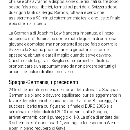
chiuse e che avranno a disposizione due risultati su tre dopo il
passo falso degli iberici, fermati sul pari dalla Svizzera dopo i
due rigori falliti da Sergio Ramos, tuttavia è certo che
assisteremo a 90 minuti estremamente tesi e che l’esito finale
è più che mai incerto.
La Germania di Joachim Low è ancora imbattuta, e il netto
successo sull’Ucraina ha confermato le qualità di una rosa
giovane e completa, ma nonostante il passo falso contro la
Svizzera la Spagna può contare su giocatori di enorme
spessore, abituati a dare il meglio quando serve davvero.
Questo rende la gara di Siviglia estremamente difficile da
pronosticare e un appuntamento da non perdere per tutti gli
amanti del calcio di altissimo livello.
Spagna-Germania, i precedenti
24 le sfide andate in scena nel corso della storia tra Spagna e
Germania e bilancio davvero equilibrato, pur se leggermente in
favore dei tedeschi che guidano con 9 vittorie. 8 i pareggi, 7 i
successi iberici tra cui figurano la finale di EURO 2008 e la
semifinale dei Mondiali del 2010 (poi vinti dalla Spagna)
arrivati entrambi con il punteggio di 1-0. La sfida di andata del
3 settembre si è conclusa 1-1, vantaggio tedesco con Werner
e pari in pieno recupero di Gayà.