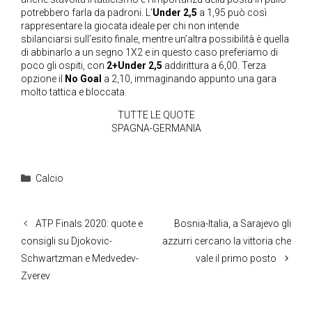
potrebbero farla da padroni. L’
Under 2,5
a 1,95 può così
rappresentare la giocata ideale per chi non intende
sbilanciarsi sull’esito finale, mentre un’altra possibilità è quella
di abbinarlo a un segno 1X2 e in questo caso preferiamo di
poco gli ospiti, con
2+Under 2,5
addirittura a 6,00. Terza
opzione il
No Goal
a 2,10, immaginando appunto una gara
molto tattica e bloccata.
TUTTE LE QUOTE
SPAGNA-GERMANIA
Categorie
Calcio
ATP Finals 2020: quote e
Bosnia-Italia, a Sarajevo gli
consigli su Djokovic-
azzurri cercano la vittoria che
Schwartzman e Medvedev-
vale il primo posto
Zverev