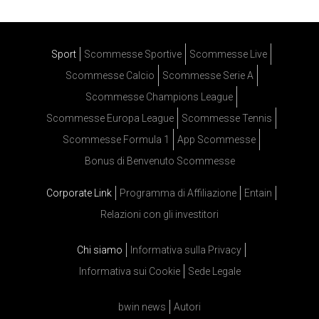
Sport
Scommesse Sportive
Scommesse Live
Scommesse Calcio
Scommesse Serie A
Scommesse Champions League
Scommesse Europa League
Scommesse Tennis
Scommesse Formula 1
App Scommesse
Bonus di Benvenuto Scommesse
Corporate Link
Programma di Affiliazione
Entain
Relazioni con gli investitori
Chi siamo
Informativa sulla Privacy
Informativa sui Cookie
Sede Legale
bwin news
Autori