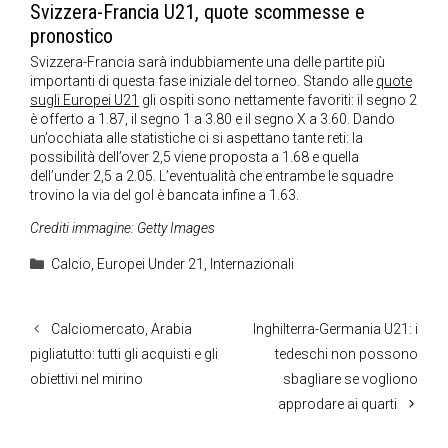
Svizzera-Francia U21, quote scommesse e
pronostico
Svizzera-Francia sarà indubbiamente una delle partite più
importanti di questa fase iniziale del torneo. Stando alle
quote
sugli Europei U21
gli ospiti sono nettamente favoriti: il segno 2
è offerto a 1.87, il segno 1 a 3.80 e il segno X a 3.60. Dando
un’occhiata alle statistiche ci si aspettano tante reti: la
possibilità dell’over 2,5 viene proposta a 1.68 e quella
dell’under 2,5 a 2.05. L’eventualità che entrambe le squadre
trovino la via del gol è bancata infine a 1.63.
Crediti immagine: Getty Images
Categorie
Calcio
,
Europei Under 21
,
Internazionali
Calciomercato, Arabia
Inghilterra-Germania U21: i
pigliatutto: tutti gli acquisti e gli
tedeschi non possono
obiettivi nel mirino
sbagliare se vogliono
approdare ai quarti