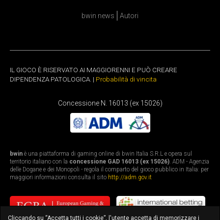
bwin news
Autori
IL GIOCO È RISERVATO AI MAGGIORENNI E PUÒ CREARE
DIPENDENZA PATOLOGICA. |
Probabilità di vincita
Concessione N. 16013 (ex 15026)
bwin
è una piattaforma di gaming online di bwin Italia S.R.L e opera sul
territorio italiano con la
concessione GAD 16013 (ex 15026)
. ADM - Agenzia
delle Dogane e dei Monopoli - regola il comparto del gioco pubblico in Italia: per
maggiori informazioni consulta il sito
http://adm.gov.it
Cliccando su “Accetta tutti i cookie”, l'utente accetta di memorizzare i