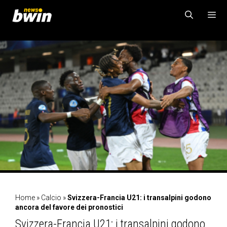
Vai
al
contenuto
MENU
Home
»
Calcio
»
Svizzera-Francia U21: i transalpini godono
ancora del favore dei pronostici
Svizzera-Francia U21: i transalpini godono