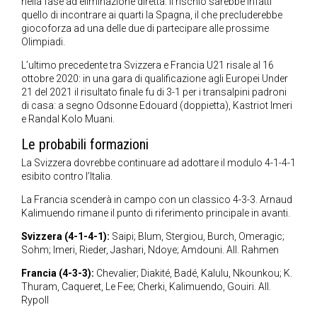
nella fase ad eliminazione diretta. Il rischio sarebbe infatti
quello di incontrare ai quarti la Spagna, il che precluderebbe
giocoforza ad una delle due di partecipare alle prossime
Olimpiadi.
L’ultimo precedente tra Svizzera e Francia U21 risale al 16
ottobre 2020: in una gara di qualificazione agli Europei Under
21 del 2021 il risultato finale fu di 3-1 per i transalpini padroni
di casa: a segno Odsonne Edouard (doppietta), Kastriot Imeri
e Randal Kolo Muani.
Le probabili formazioni
La Svizzera dovrebbe continuare ad adottare il modulo 4-1-4-1
esibito contro l’Italia.
La Francia scenderà in campo con un classico 4-3-3. Arnaud
Kalimuendo rimane il punto di riferimento principale in avanti.
Svizzera (4-1-4-1):
Saipi; Blum, Stergiou, Burch, Omeragic;
Sohm; Imeri, Rieder, Jashari, Ndoye; Amdouni. All. Rahmen
Francia (4-3-3):
Chevalier; Diakité, Badé, Kalulu, Nkounkou; K.
Thuram, Caqueret, Le Fee; Cherki, Kalimuendo, Gouiri. All.
Rypoll