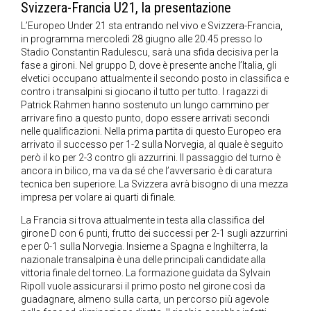
Svizzera-Francia U21, la presentazione
L’Europeo Under 21 sta entrando nel vivo e Svizzera-Francia,
in programma mercoledì 28 giugno alle 20.45 presso lo
Stadio Constantin Radulescu, sarà una sfida decisiva per la
fase a gironi. Nel gruppo D, dove è presente anche l’Italia, gli
elvetici occupano attualmente il secondo posto in classifica e
contro i transalpini si giocano il tutto per tutto. I ragazzi di
Patrick Rahmen hanno sostenuto un lungo cammino per
arrivare fino a questo punto, dopo essere arrivati secondi
nelle qualificazioni. Nella prima partita di questo Europeo era
arrivato il successo per 1-2 sulla Norvegia, al quale è seguito
però il ko per 2-3 contro gli azzurrini. Il passaggio del turno è
ancora in bilico, ma va da sé che l’avversario è di caratura
tecnica ben superiore. La Svizzera avrà bisogno di una mezza
impresa per volare ai quarti di finale.
La Francia si trova attualmente in testa alla classifica del
girone D con 6 punti, frutto dei successi per 2-1 sugli azzurrini
e per 0-1 sulla Norvegia. Insieme a Spagna e Inghilterra, la
nazionale transalpina è una delle principali candidate alla
vittoria finale del torneo. La formazione guidata da Sylvain
Ripoll vuole assicurarsi il primo posto nel girone così da
guadagnare, almeno sulla carta, un percorso più agevole