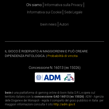
Chi siamo
Informativa sulla Privacy
Informativa sui Cookie
Sede Legale
bwin news
Autori
IL GIOCO È RISERVATO AI MAGGIORENNI E PUÒ CREARE
DIPENDENZA PATOLOGICA. |
Probabilità di vincita
Concessione N. 16013 (ex 15026)
bwin
è una piattaforma di gaming online di bwin Italia S.R.L e opera sul
territorio italiano con la
concessione GAD 16013 (ex 15026)
. ADM - Agenzia
delle Dogane e dei Monopoli - regola il comparto del gioco pubblico in Italia: per
maggiori informazioni consulta il sito
http://adm.gov.it