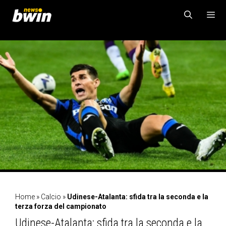
Vai
al
contenuto
MENU
Home
»
Calcio
»
Udinese-Atalanta: sfida tra la seconda e la
terza forza del campionato
Udinese-Atalanta: sfida tra la seconda e la