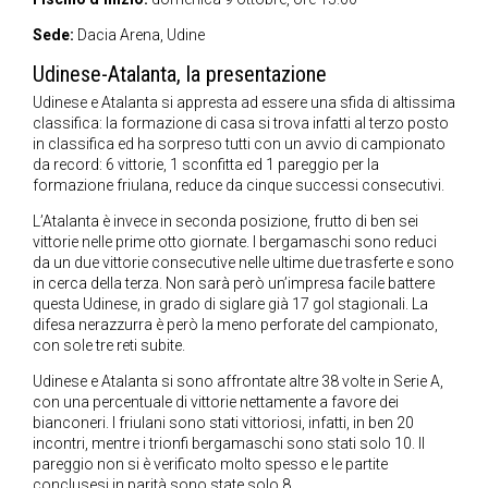
Sede:
Dacia Arena, Udine
Udinese-Atalanta, la presentazione
Udinese e Atalanta si appresta ad essere una sfida di altissima
classifica: la formazione di casa si trova infatti al terzo posto
in classifica ed ha sorpreso tutti con un avvio di campionato
da record: 6 vittorie, 1 sconfitta ed 1 pareggio per la
formazione friulana, reduce da cinque successi consecutivi.
L’Atalanta è invece in seconda posizione, frutto di ben sei
vittorie nelle prime otto giornate. I bergamaschi sono reduci
da un due vittorie consecutive nelle ultime due trasferte e sono
in cerca della terza. Non sarà però un’impresa facile battere
questa Udinese, in grado di siglare già 17 gol stagionali. La
difesa nerazzurra è però la meno perforate del campionato,
con sole tre reti subite.
Udinese e Atalanta si sono affrontate altre 38 volte in Serie A,
con una percentuale di vittorie nettamente a favore dei
bianconeri. I friulani sono stati vittoriosi, infatti, in ben 20
incontri, mentre i trionfi bergamaschi sono stati solo 10. Il
pareggio non si è verificato molto spesso e le partite
conclusesi in parità sono state solo 8.