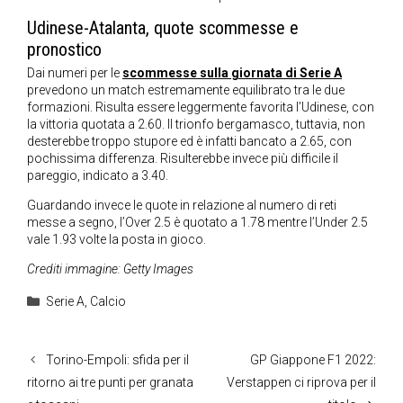
Udinese-Atalanta, quote scommesse e
pronostico
Dai numeri per le
scommesse sulla giornata di Serie A
prevedono un match estremamente equilibrato tra le due
formazioni. Risulta essere leggermente favorita l’Udinese, con
la vittoria quotata a 2.60. Il trionfo bergamasco, tuttavia, non
desterebbe troppo stupore ed è infatti bancato a 2.65, con
pochissima differenza. Risulterebbe invece più difficile il
pareggio, indicato a 3.40.
Guardando invece le quote in relazione al numero di reti
messe a segno, l’Over 2.5 è quotato a 1.78 mentre l’Under 2.5
vale 1.93 volte la posta in gioco.
Crediti immagine: Getty Images
Categorie
Serie A
,
Calcio
Torino-Empoli: sfida per il
GP Giappone F1 2022:
ritorno ai tre punti per granata
Verstappen ci riprova per il