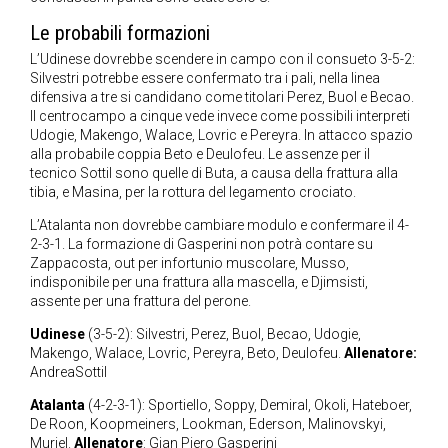
Le probabili formazioni
L’Udinese dovrebbe scendere in campo con il consueto 3-5-2:
Silvestri potrebbe essere confermato tra i pali, nella linea
difensiva a tre si candidano come titolari Perez, Buol e Becao.
Il centrocampo a cinque vede invece come possibili interpreti
Udogie, Makengo, Walace, Lovric e Pereyra. In attacco spazio
alla probabile coppia Beto e Deulofeu. Le assenze per il
tecnico Sottil sono quelle di Buta, a causa della frattura alla
tibia, e Masina, per la rottura del legamento crociato.
L’Atalanta non dovrebbe cambiare modulo e confermare il 4-
2-3-1. La formazione di Gasperini non potrà contare su
Zappacosta, out per infortunio muscolare, Musso,
indisponibile per una frattura alla mascella, e Djimsisti,
assente per una frattura del perone.
Udinese
(3-5-2): Silvestri, Perez, Buol, Becao, Udogie,
Makengo, Walace, Lovric, Pereyra, Beto, Deulofeu.
Allenatore:
AndreaSottil
Atalanta
(4-2-3-1): Sportiello, Soppy, Demiral, Okoli, Hateboer,
De Roon, Koopmeiners, Lookman, Ederson, Malinovskyi,
Muriel.
Allenatore
: Gian Piero Gasperini