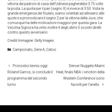
vittoria dei padroni di casa dell’Udinese pagherebbe 3.75 volte
la posta. La quota per il pari (segno X) è invece di 3.50. Vista la
grande emergenza dei friulani, siamo orientati ad allinearci alle
quote e a pronosticare il segno 2 per la vittoria della Juve, che
comunque ha delle motivazioni maggiori per questa gara. La
Vecchia Signora ha vinto inoltre 4 degli ultimi 5 scontri diretti
contro questo avversario.
Crediti Immagine: Getty Images
Categorie
Campionato
,
Serie A
,
Calcio
Pronostici tennis oggi:
Denver Nuggets-Miami
Roland Garros, si conclude il
Heat, finals NBA: i vincitori della
programma del secondo
Western Conference sono
turno
favoriti per l’anello