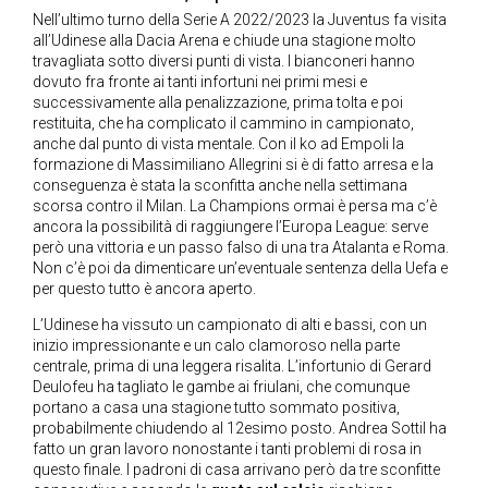
Nell’ultimo turno della Serie A 2022/2023 la Juventus fa visita
all’Udinese alla Dacia Arena e chiude una stagione molto
travagliata sotto diversi punti di vista. I bianconeri hanno
dovuto fra fronte ai tanti infortuni nei primi mesi e
successivamente alla penalizzazione, prima tolta e poi
restituita, che ha complicato il cammino in campionato,
anche dal punto di vista mentale. Con il ko ad Empoli la
formazione di Massimiliano Allegrini si è di fatto arresa e la
conseguenza è stata la sconfitta anche nella settimana
scorsa contro il Milan. La Champions ormai è persa ma c’è
ancora la possibilità di raggiungere l’Europa League: serve
però una vittoria e un passo falso di una tra Atalanta e Roma.
Non c’è poi da dimenticare un’eventuale sentenza della Uefa e
per questo tutto è ancora aperto.
L’Udinese ha vissuto un campionato di alti e bassi, con un
inizio impressionante e un calo clamoroso nella parte
centrale, prima di una leggera risalita. L’infortunio di Gerard
Deulofeu ha tagliato le gambe ai friulani, che comunque
portano a casa una stagione tutto sommato positiva,
probabilmente chiudendo al 12esimo posto. Andrea Sottil ha
fatto un gran lavoro nonostante i tanti problemi di rosa in
questo finale. I padroni di casa arrivano però da tre sconfitte