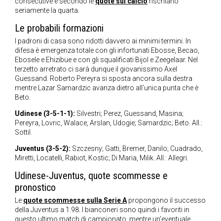
consecutive e secondo le
quote sul calcio
rischiano
seriamente la quarta.
Le probabili formazioni
I padroni di casa sono ridotti davvero ai minimi termini. In
difesa è emergenza totale con gli infortunati Ebosse, Becao,
Ebosele e Ehizibue e con gli squalificati Bijol e Zeegelaar. Nel
terzetto arretrato ci sarà dunque il giovanissimo Axel
Guessand. Roberto Pereyra si sposta ancora sulla destra
mentre Lazar Samardzic avanza dietro all’unica punta che è
Beto.
Udinese (3-5-1-1):
Silvestri; Perez, Guessand, Masina;
Pereyra, Lovric, Walace, Arslan, Udogie; Samardzic; Beto. All.:
Sottil.
Juventus (3-5-2):
Szczesny; Gatti, Bremer, Danilo; Cuadrado,
Miretti, Locatelli, Rabiot, Kostic; Di Maria, Milik. All.: Allegri.
Udinese-Juventus, quote scommesse e
pronostico
Le
quote scommesse sulla Serie A
propongono il successo
della Juventus a 1.98. I bianconeri sono quindi i favoriti in
questo ultimo match di campionato, mentre un’eventuale