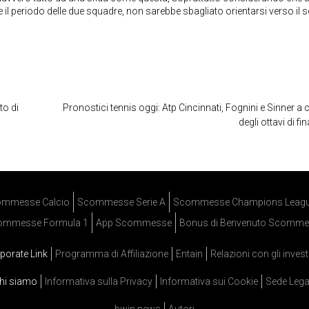
i e il periodo delle due squadre, non sarebbe sbagliato orientarsi verso il
to di
Pronostici tennis oggi: Atp Cincinnati, Fognini e Sinner a 
degli ottavi di fin
mmesse Calcio
Scommesse Serie A
Scommesse Champions Leag
ommesse Formula 1
App Scommesse
Bonus di Benvenuto Scomme
porate Link
Programma di Affiliazione
Entain
Relazioni con gli invest
hi siamo
Informativa sulla Privacy
Informativa sui Cookie
Sede Lega