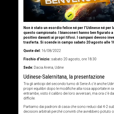
Non è stato un esordio felice né per l’Udinese né per l
questo campionato. I bianconeri hanno ben figurato a S
positivo davanti ai propri tifosi. I campani devono inv
trasferta. Si scende in campo sabato 20 agosto alle 1
Quote del:
16/08/2022
Fischio d’inizio:
sabato 20 agosto, ore 18:30
Sede:
Dacia Arena, Udine
Udinese-Salernitana, la presentazione
Tra gli anticipi del secondo turno di Serie A c’è anche U
propri equilibri dopo le modifiche alla rosa apportate in 
entrambe, visto il calibro dei loro avversari, ma ora c’è da 
difficile.
Partiamo dai padroni di casa che sono reduci dal 4-2 subito
decisioni arbitrali perché convinti che avrebbero potuto ott