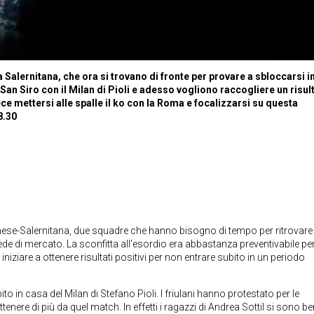
a Salernitana, che ora si trovano di fronte per provare a sbloccarsi i
an Siro con il Milan di Pioli e adesso vogliono raccogliere un risul
ece mettersi alle spalle il ko con la Roma e focalizzarsi su questa
8.30
dinese-Salernitana, due squadre che hanno bisogno di tempo per ritrovare 
sede di mercato. La sconfitta all’esordio era abbastanza preventivabile pe
iniziare a ottenere risultati positivi per non entrare subito in un periodo
 in casa del Milan di Stefano Pioli. I friulani hanno protestato per le
enere di più da quel match. In effetti i ragazzi di Andrea Sottil si sono b