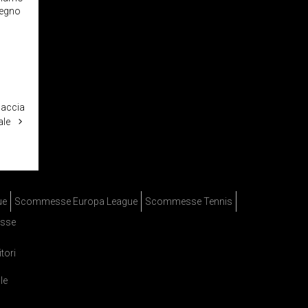
 segno
caccia
ale
ue
Scommesse Europa League
Scommesse Tennis
sse
itori
le