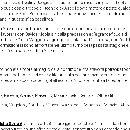
’assenza di Destiny Udogie sulle fasce, hanno messo in gran difficoltà i
so qualcosa di troppo e il tecnico ex Ascoli dovrà mettere a posto qual
 a rimanere e con Beto proverà a trascinare nuovamente la squadra ad u
tana in questa sfida casalinga.
 la Salernitana on ha nessuna intenzione di cominciare l’anno con due
di lavorare con Davide Nicola sin dalla pre-season e c’è grande fiducia di
Candreva e Giulio Maggiore aggiungono tanta qualità alla rosa, con l’ex Int
rmazioni si sono affrontate nell’ultimo turno della passata stagione e
ella festa salvezza della Salernitana.
liano non era ancora al meglio della condizione, ma stavolta potrebbe toc
orterebbe Ebosele ad essere titolare sulla destare, mentre sull’out manc
a reclama spazio dopo il gol all’esordio. Nicola è pronto a far esordire
le, Pereyra, Walace, Makengo, Masina; Beto, Deulofeu. All: Sottil.
va, Maggiore, Coulibaly, Vilhena, Mazzocchi; Bonazzoli, Botheim. All: N
ella Serie A
la danno a 1.78. Il pareggio è quotato 3.70 mentre la vittoria
ori davvero tutto da una sfida come questa, soprattutto considerando che