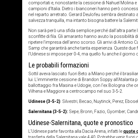
comportati e, nonostante la cessione di Nahuel Molina e l
campioni d’Italia. Dietro i bianconeri hanno però conces
nel reparto arretrato. Gerard Deulofeu sembra destinato
salvezza tranquilla, ma intanto bisogna battere la Salerni
Non sarà però una sfida semplice perché dall’altra parte
sconfitte di fila. Gli amaranto hanno avuto la possibilità 
ripetere l’impresa dell’anno scorso. Gli arrivi di Antonio 
Samp che garantirà anche tanta esperienza. Queste due fo
l’Udinese si impose per 0-4, ma quello fu anche il giorno d
Le probabili formazioni
Sottil aveva lasciato fuori Beto a Milano perché il brasi
lui. L’imminente cessione di Brandon Soppy all’Atalanta p
ballottaggio fra Masina e Udogie, con l’ex Bologna che or
Vilhena e Maggiore a centrocampo nel suo 3-5-2.
Udinese (3-5-2)
: Silvestri; Becao, Nuytinck, Perez; Ebose
Salernitana (3-5-2):
Sepe; Bronn, Fazio, Gyomber; Candre
Udinese-Salernitana, quote e pronostico
L’Udinese parte favorita alla Dacia Arena, infatti le
quote d
trasferta della Salernitana vale 4.40. Potrebbe venir fu