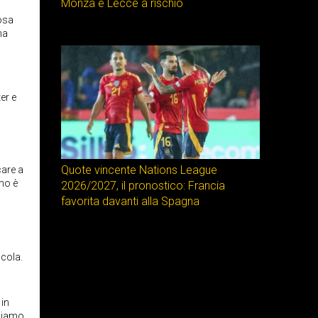
Monza e Lecce a rischio
cosa
na
er e
Quote vincente Nations League
care a
ino è
2026/2027, il pronostico: Francia
favorita davanti alla Spagna
icola.
 in
 siamo