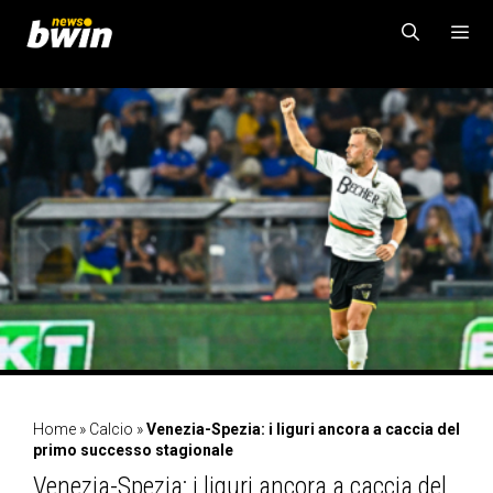
Vai
al
contenuto
MENU
Home
»
Calcio
»
Venezia-Spezia: i liguri ancora a caccia del
primo successo stagionale
Venezia-Spezia: i liguri ancora a caccia del