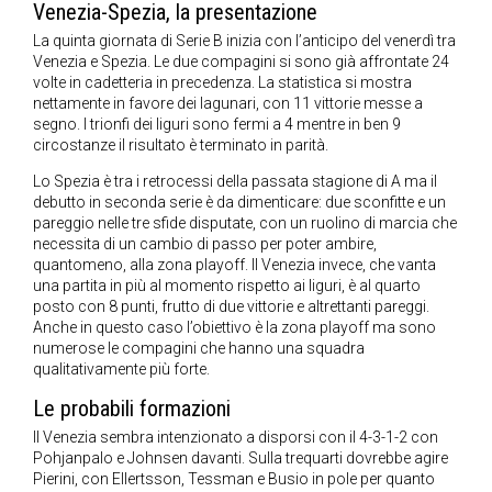
Venezia-Spezia, la presentazione
La quinta giornata di Serie B inizia con l’anticipo del venerdì tra
Venezia e Spezia. Le due compagini si sono già affrontate 24
volte in cadetteria in precedenza. La statistica si mostra
nettamente in favore dei lagunari, con 11 vittorie messe a
segno. I trionfi dei liguri sono fermi a 4 mentre in ben 9
circostanze il risultato è terminato in parità.
Lo Spezia è tra i retrocessi della passata stagione di A ma il
debutto in seconda serie è da dimenticare: due sconfitte e un
pareggio nelle tre sfide disputate, con un ruolino di marcia che
necessita di un cambio di passo per poter ambire,
quantomeno, alla zona playoff. Il Venezia invece, che vanta
una partita in più al momento rispetto ai liguri, è al quarto
posto con 8 punti, frutto di due vittorie e altrettanti pareggi.
Anche in questo caso l’obiettivo è la zona playoff ma sono
numerose le compagini che hanno una squadra
qualitativamente più forte.
Le probabili formazioni
Il Venezia sembra intenzionato a disporsi con il 4-3-1-2 con
Pohjanpalo e Johnsen davanti. Sulla trequarti dovrebbe agire
Pierini, con Ellertsson, Tessman e Busio in pole per quanto