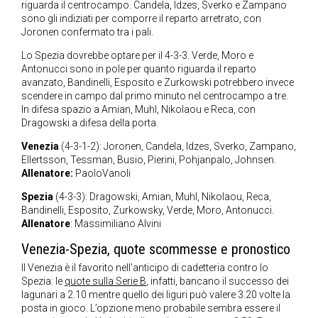
riguarda il centrocampo. Candela, Idzes, Sverko e Zampano
sono gli indiziati per comporre il reparto arretrato, con
Joronen confermato tra i pali.
Lo Spezia dovrebbe optare per il 4-3-3. Verde, Moro e
Antonucci sono in pole per quanto riguarda il reparto
avanzato, Bandinelli, Esposito e Zurkowski potrebbero invece
scendere in campo dal primo minuto nel centrocampo a tre.
In difesa spazio a Amian, Muhl, Nikolaou e Reca, con
Dragowski a difesa della porta.
Venezia
(4-3-1-2): Joronen, Candela, Idzes, Sverko, Zampano,
Ellertsson, Tessman, Busio, Pierini, Pohjanpalo, Johnsen.
Allenatore:
PaoloVanoli
Spezia
(4-3-3): Dragowski, Amian, Muhl, Nikolaou, Reca,
Bandinelli, Esposito, Zurkowsky, Verde, Moro, Antonucci.
Allenatore
: Massimiliano Alvini
Venezia-Spezia, quote scommesse e pronostico
Il Venezia è il favorito nell’anticipo di cadetteria contro lo
Spezia: le
quote sulla Serie B
, infatti, bancano il successo dei
lagunari a 2.10 mentre quello dei liguri può valere 3.20 volte la
posta in gioco. L’opzione meno probabile sembra essere il