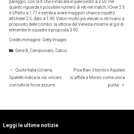
pareggio, con la X che è indicata in palinsesto a 3.50. Per
quanto riguarda il possibile numero di reti nel match, l’Over 2.5
è offerto a 1.77 e sembra avere maggiori chance rispetto
all’Under 2.5, dato a 1.90. Valori molto più elevati si ritrovano a
proposito delle combo: la vittoria del Venezia insieme al gol di
entrambe le squadre è proposta 3.90.
Crediti immagine: Getty Images
Categorie
Serie B
,
Campionato
,
Calcio
Quote Italia-Ucraina,
Pisa-Bari: il tecnico Aquilani
Spalletti indica la via: vincere
si affida a Moreo come unica
con tutte le forze azzurre.
punta
Leggi le ultime notizie