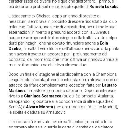
caratterizzata da diversi no e qualche dietrofront. Il primo, e il
più doloroso probabilmente, è stato quello di
Romelu Lukaku
.
L’attaccante ex Chelsea, dopo un anno di prestito ai
nerazzurri, sembrava in procinto di essere riscattato dal club
milanese. Tuttavia, una serie di vicissitudini, per ultime le sue
esternazioni in merito a presunti accordi con la Juventus,
hanno reso impossibile il prosieguo della trattativa. Un colpo
duro per Inzaghi, che ha dovuto rinunciare anche a
Edin
Dzeko
, in realtà il vero titolare dell’attacco nerazzurro: la punta
non aveva trovato un accordo per il prolungamento del
contratto, dal momento che l’Inter offriva un rinnovo annuale
mentre il bosniaco ne chiedeva almeno due.
Dopo un finale di stagione al cardiopalma con la Champions
League solo sfiorata, il tecnico interista si era ritrovato con un
attacco da rifare completamente, eccezion fatta per
Lautaro
Martinez
, rimasto e promosso capitano. Dopo un interesse
rivolto a
Gianluca Scamacca
(su cui è piombata l’Atalanta,
strappando il giocatore alla concorrenza di altre squadre di
Serie A) e
Alvaro Morata
(per ora rimasto all’Atletico Madrid),
la scelta è caduta su Arnautovic.
L’ex rossoblù è arrivato per circa 10 milioni, una cifra tutto
sommato alta se si guarda la carta d’identità del calciatore,