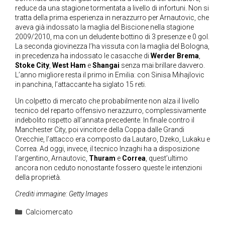
reduce da una stagione tormentata a livello di infortuni. Non si
tratta della prima esperienza in nerazzurro per Arnautovic, che
aveva già indossato la maglia del Biscione nella stagione
2009/2010, ma con un deludente bottino di 3 presenze e 0 gol.
La seconda giovinezza l’ha vissuta con la maglia del Bologna,
in precedenza ha indossato le casacche di
Werder Brema
,
Stoke City
,
West Ham
e
Shangai
senza mai brillare davvero.
L’anno migliore resta il primo in Emilia: con Sinisa Mihajlovic
in panchina, l’attaccante ha siglato 15 reti.
Un colpetto di mercato che probabilmente non alza il livello
tecnico del reparto offensivo nerazzurro, complessivamente
indebolito rispetto all’annata precedente. In finale contro il
Manchester City, poi vincitore della Coppa dalle Grandi
Orecchie, l’attacco era composto da Lautaro, Dzeko, Lukaku e
Correa. Ad oggi, invece, il tecnico Inzaghi ha a disposizione
l’argentino, Arnautovic,
Thuram
e
Correa
, quest’ultimo
ancora non ceduto nonostante fossero queste le intenzioni
della proprietà.
Crediti immagine: Getty Images
Categorie
Calciomercato