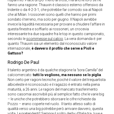
fanno una ragione. Thauvin è classico esterno offensivo da
tridente o da 4-2-3-1, che potrebbe far comodo sia al Napoli
che al Milan. I rossoneri sono quelli che hanno per primi
sondato il terreno, ma solo per giugno. Il Napoli avrebbe
invece la liquidità necessaria per provare a chiudere l’affare in
questa finestra e soffiarlo ai rossoneri, un crocevia
interessante tra due squadre fra le top in questo campionato,
secondo le
scommesse sul calcio
. La vera domanda è: per
quanto Thauvin sia un elemento dal riconosciuto valore
internazionale,
è davvero il profilo che serve a Pioli e
Gattuso?
Rodrigo De Paul
Il talento argentino è da qualche stagione la
“sora Camilla”
del
calciomercato:
tutti lo vogliono, ma nessuno se lo piglia
.
Non certo per ragioni tecniche, poiché il valore del trequartista
albiceleste è riconosciuto e il ragazzo è entrato nella piena
maturità, a 26 anni. Le ragioni del mancato trasferimento
sono casomai ascrivibili più al semplice fatto che le varie big
– le uniche che potrebbero sborsare le cifre richieste da
Pozzo – erano coperte nel ruolo. Il tanto atteso salto di
qualità verso una big potrebbe però arrivare davvero, questa
volta. Le pretendenti? Sempre il solito derby d’Italia tra Juve e