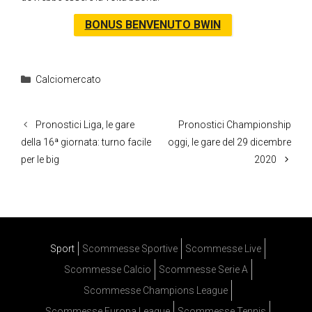
BONUS BENVENUTO BWIN
Categorie
Calciomercato
Pronostici Liga, le gare
Pronostici Championship
della 16ª giornata: turno facile
oggi, le gare del 29 dicembre
per le big
2020
Sport
Scommesse Sportive
Scommesse Live
Scommesse Calcio
Scommesse Serie A
Scommesse Champions League
Scommesse Europa League
Scommesse Tennis