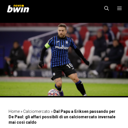
Vai
al
contenuto
MENU
Home
»
Calciomercato
»
Dal Papu a Eriksen passando per
De Paul: gli affari possibili di un calciomercato invernale
mai così caldo