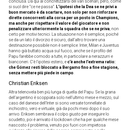
conclusa. Da qui al concretizzarsi dei vari scenari, però, come
si suol dire “ce ne passa”.
L’ipotesi che la Dea se ne privi a
buon mercato è da scartare, non solo per non rinforzare
dirette concorrenti alla corsa per un posto in Champions,
ma anche per rispettare il valore del giocatore e non
penalizzare ulteriormente la squadra che se ne priva
, non
certo per motivi tecnici. La situazione non è semplice, poiché
se da un lato il divorzio è sicuro, dall’altro trovare una
destinazione possibile non è semplice. Inter, Milan e Juventus
hanno già buttato acqua sul fuoco, anche se il profilo del
Papu farebbe comodo a tutte, in particolare a nerazzurri e
bianconeri. C’è l’ipotesi estero, e
c’è anche l’extrema ratio:
che Gómez resti bloccato a Bergamo fino a fine stagione,
senza mettere più piede in campo
.
Christian Eriksen
Altra telenovela ben più lunga di quella del Papu. Se la grana
dell’argentino è scoppiata solo nell’ultimo mese e mezzo, sul
caso del danese dell’Inter si sono versate tonnellate di
inchiostro, vero e virtuale, già da pochi mesi dopo il suo
arrivo. Eriksen sembrava il colpo giusto per inseguire lo
scudetto, poi è arrivato il lockdown che ha per qualche mese
nascosto il problema, venuto poi fuori con impietosa