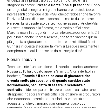
evidenza alla ripresa dello scorso campionato e nella
stagione in corso:
Eriksen e Conte “non si prendono”
. Dopo
un lungo stallo, negli ultimi giorni hanno preso piede ipotesi
interessanti come quella del PSG, che potrebbe anche favorire
l’arrivo a Milano di un centrocampista molto duttile come
Paredes, lui sì desiderato dal tecnico nerazzurro. Anche Milan
e Juventus stanno alla finestra, ma è molto difficile che
Marotta rischi l’autogol di rinforzare le dirette concorrenti. C’è
poi in ballo anche l’ipotesi Arsenal, che forse sarebbe quella
più gradita al giocatore: nonostante le enormi difficoltà dei
Gunners in questa stagione, la Premier League è nettamente il
campionato in cui il danese ha dato il meglio di sé.
Florian Thauvin
Tecnicamente è un campione del mondo in carica, anche se a
Russia 2018 ha giocato appena 3 minuti. Al di là dei titoli in
bacheca,
Thauvin è il classico caso di giocatore che
diventa molto più appetibile di quanto sarebbe stato
normalmente, per il fatto di essere in scadenza di
contratto
. L’idea del parametro zero piace ai calciatori che
strappano ingaggi altrimenti difficili da ottenere, ai procuratori
che incassano commissioni stellari e alle società che
acquistano, che ottengono comunque un cospicuo
risparmio. Piace un po’ meno ai tifosi, ma anche loro se ne