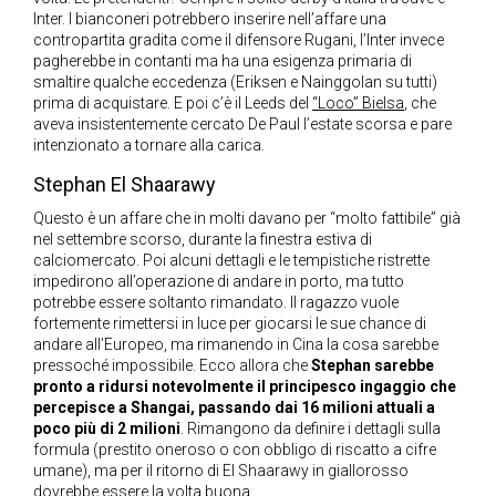
Inter. I bianconeri potrebbero inserire nell’affare una
contropartita gradita come il difensore Rugani, l’Inter invece
pagherebbe in contanti ma ha una esigenza primaria di
smaltire qualche eccedenza (Eriksen e Nainggolan su tutti)
prima di acquistare. E poi c’è il Leeds del
“Loco” Bielsa
, che
aveva insistentemente cercato De Paul l’estate scorsa e pare
intenzionato a tornare alla carica.
Stephan El Shaarawy
Questo è un affare che in molti davano per “molto fattibile” già
nel settembre scorso, durante la finestra estiva di
calciomercato. Poi alcuni dettagli e le tempistiche ristrette
impedirono all’operazione di andare in porto, ma tutto
potrebbe essere soltanto rimandato. Il ragazzo vuole
fortemente rimettersi in luce per giocarsi le sue chance di
andare all’Europeo, ma rimanendo in Cina la cosa sarebbe
pressoché impossibile. Ecco allora che
Stephan sarebbe
pronto a ridursi notevolmente il principesco ingaggio che
percepisce a Shangai, passando dai 16 milioni attuali a
poco più di 2 milioni
. Rimangono da definire i dettagli sulla
formula (prestito oneroso o con obbligo di riscatto a cifre
umane), ma per il ritorno di El Shaarawy in giallorosso
dovrebbe essere la volta buona.