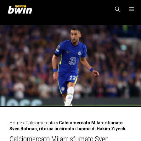
Vai
al
contenuto
MENU
Home
»
Calciomercato
»
Calciomercato Milan: sfumato
Sven Botman, ritorna in circolo il nome di Hakim Ziyech
Calciomercato Milan: sfumato Sven