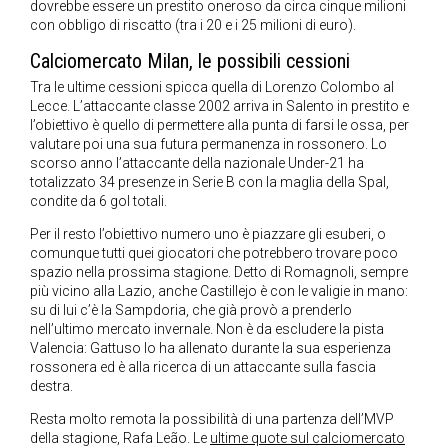
dovrebbe essere un prestito oneroso da circa cinque milioni
con obbligo di riscatto (tra i 20 e i 25 milioni di euro).
Calciomercato Milan, le possibili cessioni
Tra le ultime cessioni spicca quella di Lorenzo Colombo al
Lecce. L’attaccante classe 2002 arriva in Salento in prestito e
l’obiettivo è quello di permettere alla punta di farsi le ossa, per
valutare poi una sua futura permanenza in rossonero. Lo
scorso anno l’attaccante della nazionale Under-21 ha
totalizzato 34 presenze in Serie B con la maglia della Spal,
condite da 6 gol totali.
Per il resto l’obiettivo numero uno è piazzare gli esuberi, o
comunque tutti quei giocatori che potrebbero trovare poco
spazio nella prossima stagione. Detto di Romagnoli, sempre
più vicino alla Lazio, anche Castillejo è con le valigie in mano:
su di lui c’è la Sampdoria, che già provò a prenderlo
nell’ultimo mercato invernale. Non è da escludere la pista
Valencia: Gattuso lo ha allenato durante la sua esperienza
rossonera ed è alla ricerca di un attaccante sulla fascia
destra.
Resta molto remota la possibilità di una partenza dell’MVP
della stagione, Rafa Leão. Le
ultime quote sul calciomercato