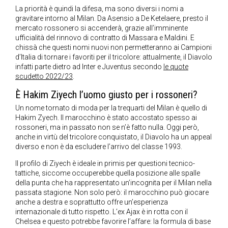
La priorità è quindi la difesa, ma sono diversi i nomi a
gravitare intorno al Milan. Da Asensio a De Ketelaere, presto il
mercato rossonero si accenderà, grazie all’imminente
ufficialità del rinnovo di contratto di Massara e Maldini. E
chissà che questi nomi nuovi non permetteranno ai Campioni
d’Italia di tornare i favoriti per il tricolore: attualmente, il Diavolo
infatti parte dietro ad Inter e Juventus secondo
le quote
scudetto 2022/23
.
È Hakim Ziyech l’uomo giusto per i rossoneri?
Un nome tornato di moda per la trequarti del Milan è quello di
Hakim Zyech. Il marocchino è stato accostato spesso ai
rossoneri, ma in passato non se n’è fatto nulla. Oggi però,
anche in virtù del tricolore conquistato, il Diavolo ha un appeal
diverso e non è da escludere l’arrivo del classe 1993.
Il profilo di Ziyech è ideale in primis per questioni tecnico-
tattiche, siccome occuperebbe quella posizione alle spalle
della punta che ha rappresentato un’incognita per il Milan nella
passata stagione. Non solo però: il marocchino può giocare
anche a destra e soprattutto offre un’esperienza
internazionale di tutto rispetto. L’ex Ajax è in rotta con il
Chelsea e questo potrebbe favorire l’affare: la formula di base