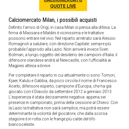
QUOTE LIVE
Calciomercato Milan, i possibili acquisti
Definito l’arrivo di Origi, in casa Milan si pensa alla difesa. La
firma di Massara e Maldini è vicinissima e le trattative
possono entrare nel vivo. Nel reparto arretrato sarà Alessio
Romagnoli a salutare, con direzione Capitale: sempre più
probabile l’approdo alla Lazio. Non arriverà invece Sven
Botman, a lungo oggetto del desiderio dei campioni d’Italia: il
difensore olandese andrà al Newcastle, con l’ufficialità ai
Magpies attesa a breve.
Per completare il reparto in cui attualmente ci sono Tomori,
Kjaer, Kalulu e Gabbia, da poco circola il nome di Francesco
Acerbi, difensore esperto, campione d’Europa, che ha già
giocato con il Diavolo da settembre 2012 a gennaio 2013.
L’esperienza è stata decisamente negativa: appena sei
presenze in campionato, prima della cessione al Chievo. Con
la Lazio la trattativa non sarà semplice, ma potrà essere
determinante la volontà del giocatore, che dalla scorsa
stagione è in rotta con le frange più calde del tifo
biancoceleste.