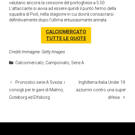
valutano ancora la cessione del portoghese a 5.50.
L’attaccante si avvia ad essere quindi il punto fermo della
squadra di Pioli, nella stagione in cui dovrà consacrarsi
definitivamente dopo l’ultima entusiasmante annata.
CALCIOMERCATO
TUTTE LE QUOTE
Crediti Immagine: Getty Images
Categorie
Calciomercato
,
Campionato
,
Serie A
Pronostici serie A Svezia: i
Inghilterra-Italia Under 19:
consigli per le gare di Malmo,
azzurrini contro una super
Goteborg ed Elfsborg
difesa