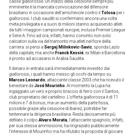
casse giallorosse. Un indizio della cessione sempre più
imminente è la mancata convocazione del difensore
brasiliano in occasione dell’amichevole contro il
Tolosa
per i
giallorossi. I club sauditi si confermano ancora una volta
meta privilegiata e a suon di milioni stanno acquisendo atleti
da tutti i maggiori campionati europei, inclusa Premier League
e Serie A. Fino ad ora, infatti, hanno convinto non solo
calciatori sulla via del tramonto ma atleti nel fiore della
carriera: si pensi a
Sergej Milinkovic-Savic
, sponda Lazio
della capitale, ma anche
Franck Kessié
, ex Milan e Barcellona
è pronto ad accasarsi in Arabia Saudita.
Il denaro in entrata sarà immediatamente investito dai
giallorossi, i quali hanno messo gli occhi da tempo su
Marcos Leonardo
, attaccante classe 2003 che ha ricevuto il
benestare da
José Mourinho
. Al momento la Lupa ha
ingaggiato un vero e proprio braccio di ferro con il Santos,
club proprietario del cartellino. L’offerta giallorossa è di 11
milioni e 7 di bonus, ma un aumento della parte fissa,
possibile grazie alla cessione di Ibanez, potrebbe far
tentennare la dirigenza brasiliana. Resta decisamente più
defilato il colpo
Alvaro Morata
, l’attaccante spagnolo, infatti,
per sua stessa ammissione, ha ringraziato pubblicamente
l’interesse di Mourinho ma ha rifiutato la proposta di giocare