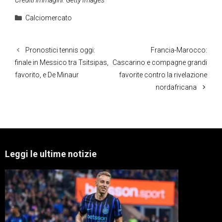
Crediti immagini: Getty Images
Categorie
Calciomercato
Pronostici tennis oggi:
Francia-Marocco:
finale in Messico tra Tsitsipas,
Cascarino e compagne grandi
favorito, e De Minaur
favorite contro la rivelazione
nordafricana
Leggi le ultime notizie