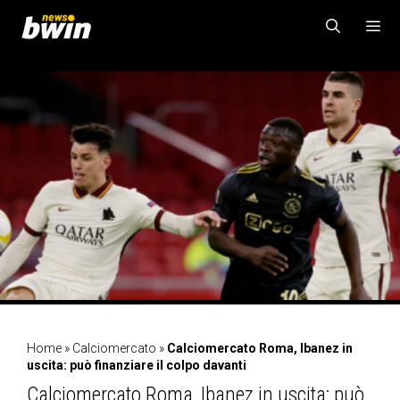
Vai
al
contenuto
MENU
Home
»
Calciomercato
»
Calciomercato Roma, Ibanez in
uscita: può finanziare il colpo davanti
Calciomercato Roma, Ibanez in uscita: può