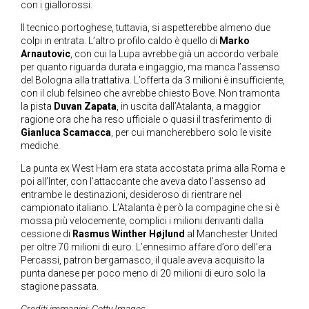
con i giallorossi.
Il tecnico portoghese, tuttavia, si aspetterebbe almeno due
colpi in entrata. L’altro profilo caldo è quello di
Marko
Arnautovic
, con cui la Lupa avrebbe già un accordo verbale
per quanto riguarda durata e ingaggio, ma manca l’assenso
del Bologna alla trattativa. L’offerta da 3 milioni è insufficiente,
con il club felsineo che avrebbe chiesto Bove. Non tramonta
la pista
Duvan
Zapata
, in uscita dall’Atalanta, a maggior
ragione ora che ha reso ufficiale o quasi il trasferimento di
Gianluca Scamacca
, per cui mancherebbero solo le visite
mediche.
La punta ex West Ham era stata accostata prima alla Roma e
poi all’Inter, con l’attaccante che aveva dato l’assenso ad
entrambe le destinazioni, desideroso di rientrare nel
campionato italiano. L’Atalanta è però la compagine che si è
mossa più velocemente, complici i milioni derivanti dalla
cessione di
Rasmus Winther Højlund
al Manchester United
per oltre 70 milioni di euro. L’ennesimo affare d’oro dell’era
Percassi, patron bergamasco, il quale aveva acquisito la
punta danese per poco meno di 20 milioni di euro solo la
stagione passata.