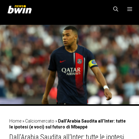
Vai
al
contenuto
MENU
Home
»
Calciomercato
»
Dall’Arabia Saudita all’Inter: tutte
le ipotesi (e voci) sul futuro di Mbappé
Dall’Arabia Saudita all’Inter: tutte le ipotesi