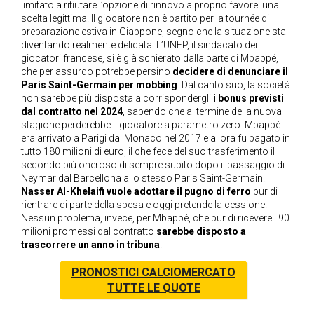
limitato a rifiutare l’opzione di rinnovo a proprio favore: una
scelta legittima. Il giocatore non è partito per la tournée di
preparazione estiva in Giappone, segno che la situazione sta
diventando realmente delicata. L’UNFP, il sindacato dei
giocatori francese, si è già schierato dalla parte di Mbappé,
che per assurdo potrebbe persino
decidere di denunciare il
Paris Saint-Germain per mobbing
. Dal canto suo, la società
non sarebbe più disposta a corrispondergli
i bonus previsti
dal contratto nel 2024
, sapendo che al termine della nuova
stagione perderebbe il giocatore a parametro zero. Mbappé
era arrivato a Parigi dal Monaco nel 2017 e allora fu pagato in
tutto 180 milioni di euro, il che fece del suo trasferimento il
secondo più oneroso di sempre subito dopo il passaggio di
Neymar dal Barcellona allo stesso Paris Saint-Germain.
Nasser Al-Khelaifi vuole adottare il pugno di ferro
pur di
rientrare di parte della spesa e oggi pretende la cessione.
Nessun problema, invece, per Mbappé, che pur di ricevere i 90
milioni promessi dal contratto
sarebbe disposto a
trascorrere un anno in tribuna
.
PRONOSTICI CALCIOMERCATO
TUTTE LE QUOTE