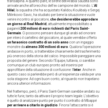
transalpina. A quanto pare, le sirene dell’Arabia Saudita sono
arrivate anche all’orecchio dell’ex campione del mondo. L’
Al
Hilal
, la squadra che ha acquistato Kalidou Koulibaly e Sergej
Milinkovic-Savic, ha studiato per bene la situazione e vuole
venire incontro al giocatore,
che desidererebbe approdare
un giorno al Real Madrid
, attualmente impossibilitato a
pagare
i 200 milioni di euro richiesti dal Paris Saint-
Germain
. Ci possono pensare dunque gli arabi ad onorare
per intero il cartellino del giocatore, al quale verrebbe offerto
un faraonico contratto di un solo anno
con un ingaggio
monstre da
almeno 300 milioni di euro
. Qualora l’operazione
andasse in porto, si tratterebbe chiaramente del trasferimento
più oneroso della storia del calcio. Impossibile pareggiare una
proposta del genere. Secondo l’Equipe, tuttavia, ci sarebbe
comunque un club europeo pronto ad inserirsi per
approfittare della situazione di confusione: l’
Inter
. Anche in
questo caso si parlerebbe però di un’esperienza valida per una
sola stagione. Ad ogni buon conto, al riguardo non trapelano
ancora ulteriori informazioni.
Nel frattempo, però, il Paris Saint-Germain sarebbe andato su
tutte le furie, tanto da attivare il proprio team legale. L’obiettivo
è quello di analizzare punto per punto il contratto di Mbappé
per arrivare a citarlo in giudizio
. Finora l’attaccante si è