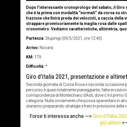
Dopo l’interessante cronoprologo del sabato, il Giro 
che è la prima con modalità “normali” da corsa su stra
frazione che finirà preda dei velocisti, a caccia della 
strappare provvisoriamente la maglia rosa dalle spalle
cronometro. Vediamo caratteristiche, altimetria, quote
Partenza:
Stupinigi (09/5/2021, ore 12:40)
Arrivo:
Novara
KM:
179
Difficoltà:
*
Giro d’Italia 2021, presentazione e altimet
Seconda giornata di Corsa Rosa e seconda occasione p
percorso è quasi totalmente pianeggiante, fatta eccezion
corrispondenza di Montechiaro d’Asti, dove c’è il primo 
categoria. Nulla ovviamente che possa spaventare in alcu
staranno preparando strategie e treni in previsione della 
Forse ti interessa anche —>
Giro d’Italia 20
più attesi
<