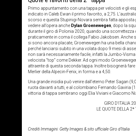
Primo appuntamento con una tappa per velocisti e gli esp
indicato in Caleb Ewan il primo favorito, a 2,75. L’australi
scorso e questa Stupinigi-Novara sembra fatta apposta pe
vedere all’opera anche
Dylan Groenewegen
, dopo la squa
durante il giro di Polonia 2020, quando una scorrettezz
praticamente in coma il collega Fabio Jakobsen. Anche s
si sono ancora placate, Groenewegen ha una bella chance
perché lanciarsi subito in una volata dopo 9 mesi di as
non sarà necessariamente facile, infatti la Jumbo-Visma 
velocista “top” come Dekker. Ad ogni modo Groenewegen 
attraente di questa seconda tappa. Inoltre bisognerà far
Merlier della Alpecin-Fenix, in forma e a 4,50.
Una grande insidia può venire dall’eterno Peter Sagan (9,
ruota davanti a tutti, e al colombiano Fernando Gaviria (11
vittoria di tappa sembrano oggi Elia Viviani e Giacomo Niz
GIRO D’ITALIA 2
LE QUOTE DELLA 2ª
Crediti Immagini: Getty Images & sito ufficiale Giro d’Italia