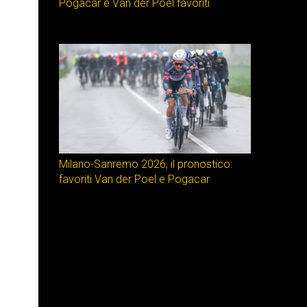
Pogacar e Van der Poel favoriti
Milano-Sanremo 2026, il pronostico:
favoriti Van der Poel e Pogacar