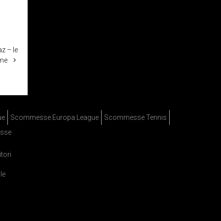
z – le
ime
ue
Scommesse Europa League
Scommesse Tennis
sse
itori
le