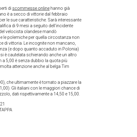
erti di
scommesse online
hanno già
ano è a secco di vittorie dal febbraio
r le sue caratteristiche. Sarà interessante
lifica di 9 mesi a seguito dell’incidente
a del velocista olandese mandò
e le polemiche per quella circostanza non
 di vittoria. Le incognite non mancano,
senza (e dopo quanto accaduto in Polonia)
si è cautelata schierando anche un altro
a 5,00 è senza dubbio la quota più
e molta attenzione anche al belga Tim
00), che ultimamente è tornato a piazzare la
,00). Gli italiani con le maggiori chance di
zolo, dati rispettivamente a 14,50 e 15,00.
021
 TAPPA