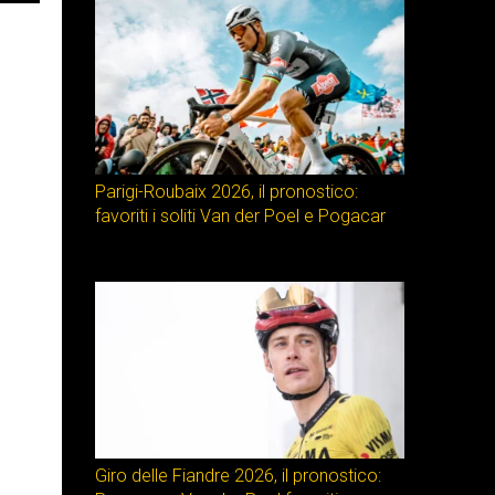
Parigi-Roubaix 2026, il pronostico:
favoriti i soliti Van der Poel e Pogacar
Giro delle Fiandre 2026, il pronostico: