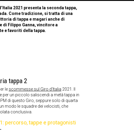
d’Italia 2021 presenta la seconda tappa,
da. Come tradizione, si tratta di una
vittoria di tappa e magari anche di
 di Filippo Ganna, vincitore a
 e favoriti della tappa.
ria tappa 2
er le
scommesse sul Giro d’Italia
2021. Il
e per un piccolo saliscendi a metà tappa in
GPM di questo Giro, seppure solo di quarta
n modo le squadre dei velocisti, che
volata conclusiva.
21: percorso, tappe e protagonisti
—