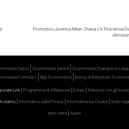
id
Pronostico Juventus-Milan: Chiesa c’è, Pioli lancia Dia
ultimiss
mmesse Calcio
Scommesse Serie A
Scommesse Champions Leag
ommesse Formula 1
App Scommesse
Bonus di Benvenuto Scomme
porate Link
Programma di Affiliazione
Entain
Relazioni con gli invest
hi siamo
Informativa sulla Privacy
Informativa sui Cookie
Sede Lega
bwin news
Autori